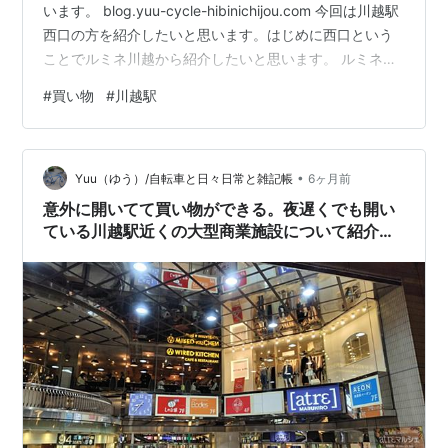
います。 blog.yuu-cycle-hibinichijou.com 今回は川越駅
西口の方を紹介したいと思います。はじめに西口という
ことでルミネ川越から紹介したいと思います。 ルミネ川
越の営業時間は11時から21時までとなっております。ル
#
買い物
#
川越駅
ミネ川越については、下記のリンクを見ていただければ
と思います。 www.lumine.ne.jp ロフトやブックファース
ト、Zoff、成城石井があり、21時まで営業していて、駅
•
から徒歩0分ですので、これほど便利なところはないので
Yuu（ゆう）/自転車と日々日常と雑記帳
6ヶ月前
はないかと思います。 では川…
意外に開いてて買い物ができる。夜遅くでも開い
ている川越駅近くの大型商業施設について紹介し
ます【川越駅東口編】