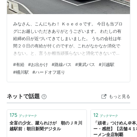
■
川越線
（
大宮駅
方面）・
■
埼京線
（
大宮駅
以遠）
「
川越駅
」→
南古谷駅
−
指扇駅
−
西大宮駅
−
日進駅
みなさん、こんにちわ！ Ｋｏｅｄｏです。 今日も当ブロ
−
大宮駅
…
武蔵浦和駅
…
赤羽駅
…
池袋駅
…
新宿駅
…
渋谷
グにお越しいただきありがとうございます。 わたしの有
駅
…
恵比寿駅
…
大崎駅
…
給締め日が近づいてきてしまいました。 うちの会社は年
間２０日の有給が付くのですが、これがなかなか消化で
■
りんかい線
直通（
大崎
以遠）…（至・
大井町駅
きない。と、言うか相当頑張らないと消化できないで
東京テレポート駅
国際展示場駅
新木場駅
）
す。 会社からは最低でも年間５日は取れと言われている
#
有給
#
お出かけ
#
路線バス
#
東武バス
#
川越駅
ので、締め日までに何とか頑張って５日は取得しました
■
川越線
（
高麗川駅
方面）
#
桶川駅
#
ハードオフ巡り
が残り１５日は残念ながら消滅です。 って言うか、本当
…
高麗川駅
−
武蔵高萩駅
−
笠幡駅
−
的場駅
−
西川越駅
は２０日全部取りたいですよ。しかし、業務量が多く平
←「
川越駅
」…
日に休みを取っても電話の嵐なので休みなんか取れませ
ネットで話題
もっと見る
～～ん（今回も絶賛電話対応中、休みのはずですが、お
■
八高線
直通（
高麗川駅
以遠）…（至・
東飯能駅
客様の電話は無視できないですからね）。 …
箱根ケ崎駅
拝島駅
八王子駅
）
175
12
ブックマーク
ブックマーク
全盲の少女、蹴られけが 朝のＪＲ川
「頑者」つけめん＠本
＞＞
路線案内 東武鉄道
＜＜
越駅前：朝日新聞デジタル
ー・感想】【店舗４１杯
ーメン全店制覇