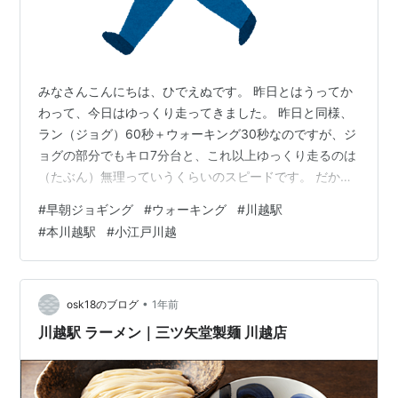
みなさんこんにちは、ひでえぬです。 昨日とはうってか
わって、今日はゆっくり走ってきました。 昨日と同様、
ラン（ジョグ）60秒＋ウォーキング30秒なのですが、ジ
ョグの部分でもキロ7分台と、これ以上ゆっくり走るのは
（たぶん）無理っていうくらいのスピードです。 だから
心拍数も低めです。 ガーミンの表示だと、青→緑→黄色
#
早朝ジョギング
#
ウォーキング
#
川越駅
→オレンジ→赤の順に心拍数が高くなります。 ちなみに
#
本川越駅
#
小江戸川越
昨日のデータだと、 心拍数が20bpm、ペースがキロ2分
も違います。 当然グラフの色も、 全然違いますね。 こ
んな感じで今日は軽めの練習にしました。 この時点でち
ょうど1万歩くらいだったんですが、午後出かけてきたら
•
osk18のブログ
1年前
驚いたことに 240…
川越駅 ラーメン｜三ツ矢堂製麺 川越店