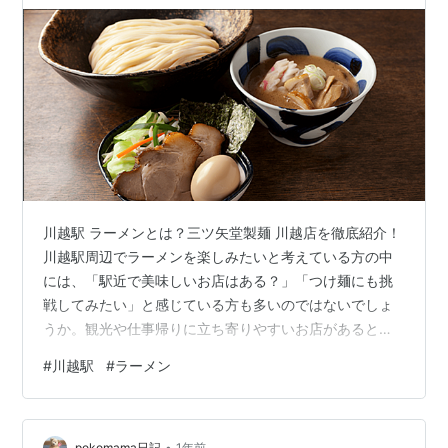
川越駅 ラーメンとは？三ツ矢堂製麺 川越店を徹底紹介！
川越駅周辺でラーメンを楽しみたいと考えている方の中
には、「駅近で美味しいお店はある？」「つけ麺にも挑
戦してみたい」と感じている方も多いのではないでしょ
うか。観光や仕事帰りに立ち寄りやすいお店があるとう
れしいですよね。 そんな方におすすめなのが、**川越市
#
川越駅
#
ラーメン
にある「三ツ矢堂製麺 川越店」**です。自家製の中太麺
と風味豊かなスープで知られる三ツ矢堂製麺は、特につ
け麺が人気のラーメン店です。注文ごとに茹で上げる麺
•
pokomama日記
1年前