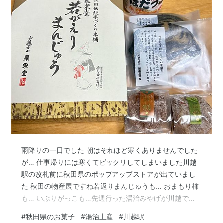
雨降りの一日でした 朝はそれほど寒くありませんでした
が… 仕事帰りには寒くてビックリしてしまいました川越
駅の改札前に秋田県のポップアップストアが出ていまし
た 秋田の物産展ですね若返りまんじゅうも… おまもり柿
も… いぶりがっこも…先週行った湯治みやげが川越でも
買える… なんだか…(＞＜)…ですもう少し間があればよか
#
秋田県のお菓子
#
湯治土産
#
川越駅
ったのに… 帰ってきたばかりで同じ物に巡り合うと土産