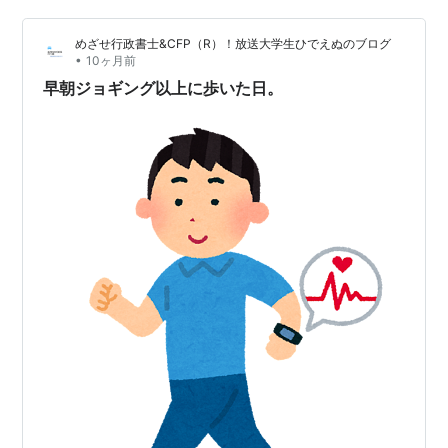
ですが、10:30～21:00までの毎正時になると川越祭囃子
めざせ行政書士&CFP（R）！放送大学生ひでえぬのブログ
が流れ、人形が出てきます。毎正時になったら足を止め
•
10ヶ月前
てみるといいと思います。 クレアモールの入口まで出て
早朝ジョギング以上に歩いた日。
きました。 …