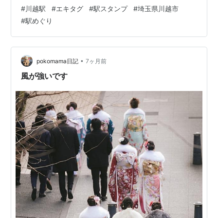
ってきましたよ。 観光案内所にもスタンプがありました
#
川越駅
#
エキタグ
#
駅スタンプ
#
埼玉県川越市
川越駅近辺で出会ったもの 出会ったマンホール ときも消
#
駅めぐり
火栓かわいい！！ 駐車場は近所のユープレスの駐車場
に。 1時間は無料でした。（202601） 川越市の観光
は・・・。 るるぶ埼玉 川越 秩父 鉄道博物館'26 （るる
ぶ情報版） [ JTBパブリッシング 旅行ガイドブック…
•
pokomama日記
7ヶ月前
風が強いです