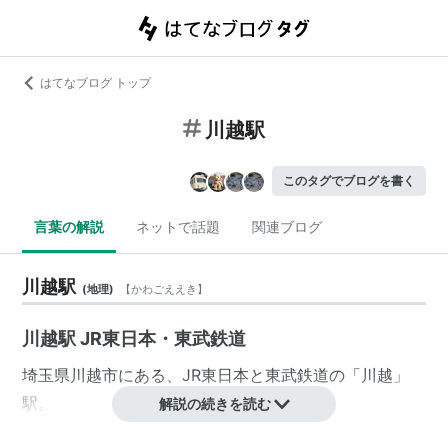
はてなブログ トップ
川越駅
このタグでブログを書く
言葉の解説
ネットで話題
関連ブログ
川越駅
(
地理
)
【
かわごええき
】
川越駅 JR東日本・東武鉄道
埼玉県
川越市
にある、
JR東日本
と
東武鉄道
の「
川越
」
駅。
解説の続きを読む
両駅とも併設されており、一体化しているため相互の利