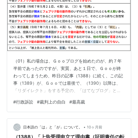
（01）私の場合は、Ｇｏｏブログを始めたのが、約７年
半前であったのですが、実質、あと１日で、Ｇｏｏが終
わってしまうため、昨日の記事（1388）に続く、この記
事（1389）が、Ｇｏｏでは最後で、（1390）以降は、
「リダイレクト」をする予定の、「はてなブログ」とい
うことになりますが、今は、そこはかとなく、寂しい。
#
行政訴訟
#
裁判上の自白
#
最高裁
然るに、（02） 従って、（02）により、（03）① 急性
腎不全の原因が脱水とフェブリク錠の副作用のいずれか
に限定されるとも考え難いから、② 急性腎不全の原因が
•
脱水であることが否定されたからといって、そのことか
日本語の「は」と「が」について。
10ヶ月前
ら直ちに、③ 急性腎不全がフェブリク錠の副作用による
（1388）「上告受理申立て理由書（証明責任の転