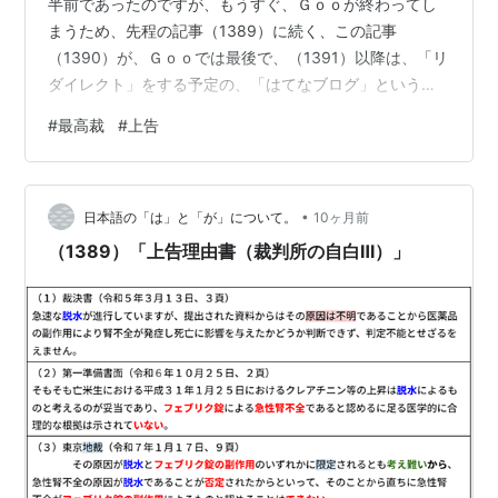
半前であったのですが、もうすぐ、Ｇｏｏが終わってし
まうため、先程の記事（1389）に続く、この記事
（1390）が、Ｇｏｏでは最後で、（1391）以降は、「リ
ダイレクト」をする予定の、「はてなブログ」というこ
とになりますが、今は、そこはかとなく、寂しい。
#
最高裁
#
上告
―「某法律事務所」への問い合わせ。―（02）法学部を
卒業したわけでもないのですが、「本人訴訟」として、
「独立行政法人医薬品医療機器総合機構（ＰＭＤＡ）」
•
を相手方として、令和７年９月１１日に、「上告受理申
日本語の「は」と「が」について。
10ヶ月前
立て理由書（１０枚）」を「東京高裁」に提出し、令和
（1389）「上告理由書（裁判所の自白Ⅲ）」
７年９月１５日に、「上告理由書（３２枚）」…