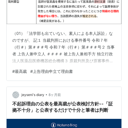
（01）「法学部も出ていない、素人による本人訴訟」な
のですが、 記１ 当裁判所における事件番号 令和７年
（行＃）第＃＃＃号 令和７年（行＃）第＃＃＃号２ 当事
者 上告人兼申立人 ＃＃＃＃ 被上告人兼相手方 独立行政
法人医薬品医療機器総合機構３ 原裁判所及び原審事件番
号 東京高等裁判所 令和７年（行＃）第＃＃号従って、
#
最高裁
#
上告理由申立て理由書
（02）「上告棄却決定」となるのか、「判決」となるの
かという「最終段階」にあるため、「弁護の依頼」とい
うわけではなくて、「（生成ＡＩに頼りつつ）素人が書
•
いた、上告受理申立て理由書・上告理由書」＃＃＃＃＃
jeyseni's diary
8ヶ月前
国際法律事務所の先生に「読んでもらえる」と仮定し
不起訴理由の公表を最高裁が公表検討方針--「証
て、「それらに対する感想」を「教…
拠不十分」と公表するだけで十分と筆者は判断