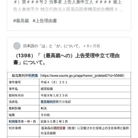
＃）第＃＃＃号２ 当事者 上告人兼申立人 ＃＃＃＃ 被上
告人兼相手方 独立行政法人医薬品医療機器総合機構３ 原
裁判所及び原審事件番号 東京高等裁判所 令和７年（行
#
最高裁
#
上告理由書
＃）第＃＃号従って、（02）「上告棄却決定」となるの
か、「判決」となるのかという「最終段階」にあるもの
の、因みに、（03）「上告受理申立て理由書（判例違
•
反）」に関しては、９月５日に、「弁護士会館」にて、
日本語の「は」と「が」について。
8ヶ月前
「上告理由書（釈明義務違反・弁論主義違反（不意
（1398）「（最高裁への）上告受理申立て理由
打）・裁判上の自白」に関しては、…
書」について。