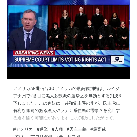
アメリカAP通信4/30 アメリカの最高裁判所は、ルイジ
アナ州で2番目に黒人多数派の選挙区を無効とする判決を
下しました。この判決は、共和党主導の州が、民主党に
有利な傾向のある黒人やラテン系住民の選挙区を廃止す
る道を開く可能性があります この判決にしたがって、ト
ランプ支持率低下の悩む共和党主導の州では、中間選挙
#
アメリカ
#
選挙
#
人種
#
民主主義
#
最高裁
を前に、白人共和党支持者の多い新選挙区設置に動き始
#
白人
#
フロリダ州
#
テキサス州