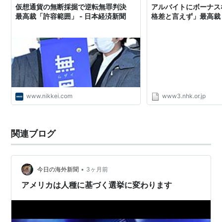
仮想通貨の無断採掘で逆転無罪判決
アルバイトにボーナス
最高裁「許容範囲」 - 日本経済新聞
格差と言えず」最高裁 |
www.nikkei.com
www3.nhk.or.jp
関連ブログ
•
今日の海外新聞
3ヶ月前
アメリカは人種に基づく選挙に変わります