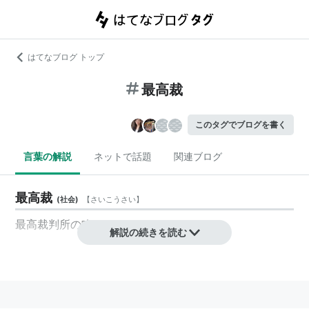
はてなブログ トップ
最高裁
このタグでブログを書く
言葉の解説
ネットで話題
関連ブログ
最高裁
(
社会
)
【
さいこうさい
】
最高裁判所
の略。
解説の続きを読む