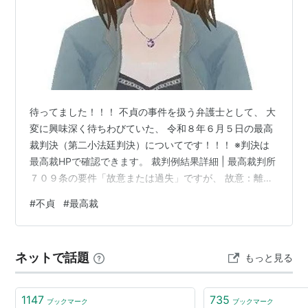
待ってました！！！ 不貞の事件を扱う弁護士として、 大
変に興味深く待ちわびていた、 令和８年６月５日の最高
裁判決（第二小法廷判決）についてです！！！ ※判決は
最高裁HPで確認できます。 裁判例結果詳細 | 最高裁判所
７０９条の要件「故意または過失」ですが、 故意：離婚
していないと知っていたこと 過失：離婚したと信じたこ
#
不貞
#
最高裁
とに相当の理由がないこと と、 私の浅い知識では理解し
ていました。 今回の最高裁判例では、 離婚したか否かに
加えて、 婚姻関係が既に破綻していると信じ、かつ、そ
ネットで話題
もっと見る
う信じることについて、 相当の理由があったか否かも検
討なさい！！！ と書かれています。 ただの、しがない弁
護士です。 …
1147
735
ブックマーク
ブックマーク