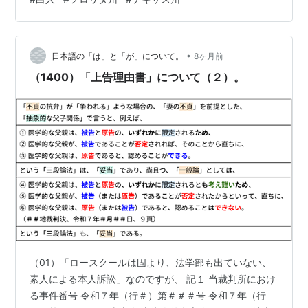
めています フロリダ州 は、議会で、11月の中間選挙で共
和党が最大4議席を追加獲得するのに役立つ可能性のある
新選挙区設立審議をはじめます。 フロリダ州憲法修正条
項は、人種的または言語的少数派が自らの選択する代表
•
日本語の「は」と「が」について。
8ヶ月前
者を選出する能力を否定または…
（1400）「上告理由書」について（２）。
（01）「ロースクールは固より、法学部も出ていない、
素人による本人訴訟」なのですが、 記１ 当裁判所におけ
る事件番号 令和７年（行＃）第＃＃＃号 令和７年（行