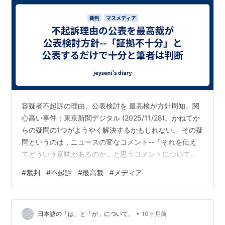
容疑者不起訴の理由、公表検討を 最高検が方針周知、関
心高い事件：東京新聞デジタル (2025/11/28)。かねてか
らの疑問の1つがようやく解決するかもしれない。 その疑
問というのは，ニュースの変なコメント--「それを伝え
てどういう意味があるのか」と思うコメントについて追
加 - jeyseni's diary (2023/11/13)に記載しているととも
#
裁判
#
不起訴
#
最高裁
#
メディア
に，「病院で死亡が確認されました」「不起訴の理由を
明らかにしていません」--いつも気になる表現を指摘す
る - jeyseni's diary (2022/6/28)の中でコメントした。ず
•
っとモヤモヤが続いていたのである。 理由の1つはマスコ
日本語の「は」と「が」について。
10ヶ月前