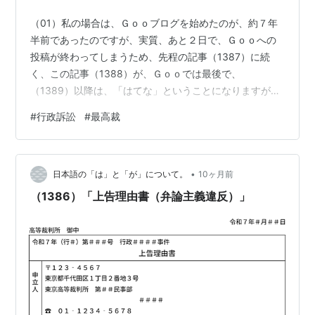
（01）私の場合は、Ｇｏｏブログを始めたのが、約７年
半前であったのですが、実質、あと２日で、Ｇｏｏへの
投稿が終わってしまうため、先程の記事（1387）に続
く、この記事（1388）が、Ｇｏｏでは最後で、
（1389）以降は、「はてな」ということになりますが、
今は、そこはかとなく、寂しい。然るに、（02） 令和７
#
行政訴訟
#
最高裁
年９月１０日 然るに、（03） 然るに、（04） 然るに、
（05） 従って、（02）～（05）により、（06） 然る
に、（07） 然るに、（08） 然るに、（09） 従って、
•
（06）～（09）により、（10） 従って、（03）～
日本語の「は」と「が」について。
10ヶ月前
（10）により、（11）
（1386）「上告理由書（弁論主義違反）」