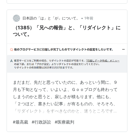
ます。従って、〔02〕により、〔03〕「民事訴訟」は、
「真実を明らかにすること」が「目的」なのではなく、
•
「私人間の紛争を解決」することが、「目的」であるた
日本語の「は」と「が」について。
1年前
め、「原告と被告（の双方）」が「言っていない事柄」
（1385）「兄への報告」と、「リダイレクト」に
を、「判決の基礎（理由）」とすることは、…
ついて。
まだまだ、先だと思っていたのに、あっという間に、９
月も下旬となって、いよいよ、Ｇｏｏブログも終わって
しまうのかと思うと、寂しさが積もります。他にも、
「２つほど、書きたい記事」が有るものの、そろそろ、
「リダイレクト」をすべきなのかと、迷うところです
が、 とのことなので、１０月に入ってからも、「リダイ
#
最高裁
#
行政訴訟
#
医療裁判
レクトは、可能」なようです。しかしながら、「リダイ
レクト」をしてしまうと、「それ以降、Ｇｏｏには、記