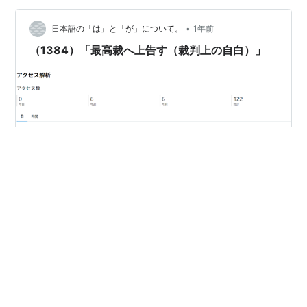
事は書けなくなる（？！）」かも知れないので、「今書
•
いている、この記事」と、「もう１つか、２つくらい、
日本語の「は」と「が」について。
1年前
記事」を書いてからの、「リダイレクト」をすること
（1384）「最高裁へ上告す（裁判上の自白）」
に、なりそうなのですが、ところで、 これって、「ＪＦ
Ｋ…
［01］皆さん、引っ越しの準備、あるいは、引っ越しは
既に完了されたでしょうか？［02］私の場合は、約１カ
月前に、「はてな」に引っ越したのですが、そのとき
は、「１，４００」近くも記事があるのに、何故か、３
０分ほどで、引っ込しが完了しました。［03］というわ
けで、今、その「はてなのアクセス数」を確認したら、
#
行政訴訟
#
最高裁
#
述語論理
約１カ月間で、僅かに、 ところが、［04］ もうすぐ終