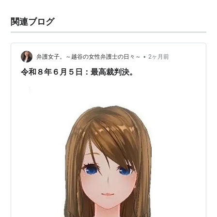
関連ブログ
•
弁護女子。～越谷の女性弁護士の日々～
2ヶ月前
令和８年６月５日：最高裁判決。