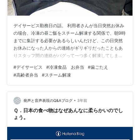
デイサービス勤務日の話。 利用者さんが当日突然お休み
の場合、冷凍の昼ご飯をスチーム解凍する関係で、朝9時
までに集計する必要があるらしいんだけど、この日突然
お休みになった人からの連絡がギリギリだったこともあ
りスタッフ間の連絡がバグって一つ多く解凍してしまっ
ているとのこと。 この日はたまたま私のお弁当が手薄だ
#
デイサービス
#
冷凍食品 お弁当
#
歯ごたえ
ったので買い取ってあげた（上からの物言い）。 おかず
#
高齢者弁当
#
スチーム解凍
のみで¥470（税込み）…痛いか痛く無いかで言ったら激
痛！今日はいつものコンビニコーヒーはナシ、だな…。
で昼メシタイム。なんか残り物の味噌汁（言い方！）を
恵んでくれたのでありがたく頂戴する。 味噌汁はフツー
•
発声と音声表現のQ&Aブログ
3年前
にお椀盛りなので「トヨタノアという名…
Ｑ．日本の食べ物はなぜあんなに柔らかいのでし
ょう。