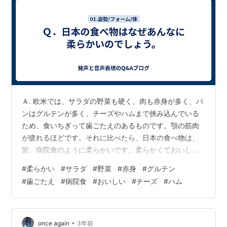
Ａ. 欧米では、サラダの野菜も硬く、肉も赤身が多く、パ
ンはグルテンが多く、チーズやハムまで挟み込んでいる
ため、食いちぎって歯ごたえのあるものです。顎の筋肉
が疲れるほどです。それに比べたら、日本の食べ物は、
皆、病院食のように柔らかいです。柔らかくておいしい
こと、舌に乗せると、とろけるような肉がおいしいとい
#
柔らかい
#
サラダ
#
野菜
#
赤身
#
グルテン
うように求めてきたからです。
#
歯ごたえ
#
病院食
#
おいしい
#
チーズ
#
ハム
•
once again
3年前