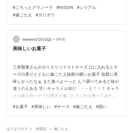
すからね。 今日はそんな私みたいにガリガリ君顔負けの
#
ごろっとグラノーラ
#
NISSIN
#
シリアル
ガリガリマニアにぴったりな朝食をご紹介します。
#
歯ごたえ
#
ガリガリ
NISSIN「ごろっとグラノーラ」さんです。 シリアルとい
えば、ミルクボーイの！？コーンフレークやフルグラが
大好きですが、この「ごろっとグラノラ」チョコナッツ
味もかなり気に入っています。 なぜなら、歯ごたえがハ
•
meronn312の日記
6年前
ンパないからです。 コーンフレー…
美味しいお菓子
三幸製菓さんのカリカリツイストチーズ 口に入れるとチ
ーズの香りとともに歯ごたえ抜群の硬いお菓子 抜群に美
味しかったなぁ また食べよーっと ん？調べてみると味が
違うのもある 甘いキャラメル味だ・・・と！！？ キャラ
メル味も合いそうな固さと歯ごたえこれは食べてみたい
www.googleadservices.com
#
お菓子
#
美味しい
#
チーズ
#
歯ごたえ
#
固い
はてなブログ
>
未指定
>
歯ごたえ