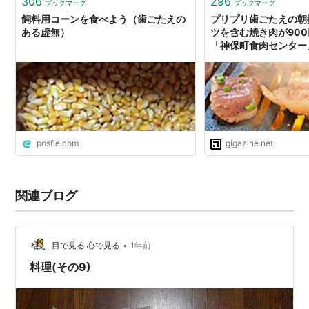
306
296
ブックマーク
ブックマーク
飼料用コーンを食べよう（歯ごたえの
プリプリ歯ごたえの朝
ある虚無）
ツを含む焼き肉が90
「神保町食肉センター
posfie.com
gigazine.net
関連ブログ
•
目で見る 心で見る
1年前
料理(その9)