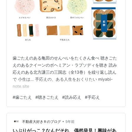
歯ごたえのある亀田のせんべいをたくさん食べ 聴きごた
えのあるクイーンのボヘミアン・ラプソディを聴き 読み
応えのある北方謙三の三国志（全13巻）を繰り返し読ん
で 小生は… 手応えの、ある人生をおくりたい miyabi-
note.site
#
歯ごたえ
#
聴きごたえ
#
読み応え
#
手応え
•
不動産大好きＲのブログ
5年前
いぶりがっこ？なんだそれ 偶然発見！興味があ