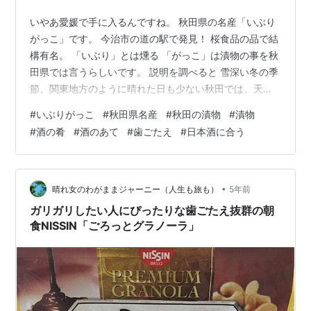
いやあ愛媛で手に入るんですね。 秋田県の名産「いぶり
がっこ」です。 今治市の道の駅で発見！ 桜食品の品で結
構有名。 「いぶり」とは燻る 「がっこ」は漬物の事を秋
田県では言うらしいです。 説明を調べると 雪深い冬の季
節、関東地方のように晴れた日も少ない秋田では、天日
干しする代わりに囲炉裏の上で大根を干していました。
#
いぶりがっこ
#
秋田県名産
#
秋田の漬物
#
漬物
囲炉裏の煙で燻された大根は、表面が茶色くなり、保存
#
酒の肴
#
酒のあて
#
歯ごたえ
#
日本酒に合う
性が高まります。その大根をぬか漬けしたことが、いぶ
りがっこの始まりとされています。 sakuragakko.com
まあ要するに沢庵ですか？ と思ってました。 切ると、だ
し巻き卵？ みたいな色。 沢庵みたいな独特の臭みはあり
•
晴れ女のわがままジャーニー（人生も旅も）
5年前
ません。 燻…
ガリガリしたい人にぴったりな歯ごたえ抜群の朝
食NISSIN「ごろっとグラノーラ」