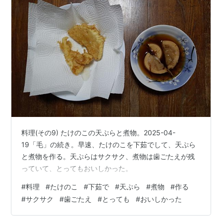
料理(その9) たけのこの天ぷらと煮物。2025-04-
19「毛」の続き。早速、たけのこを下茹でして、天ぷら
と煮物を作る。天ぷらはサクサク、煮物は歯ごたえが残
っていて、とってもおいしかった。
#
料理
#
たけのこ
#
下茹で
#
天ぷら
#
煮物
#
作る
#
サクサク
#
歯ごたえ
#
とっても
#
おいしかった