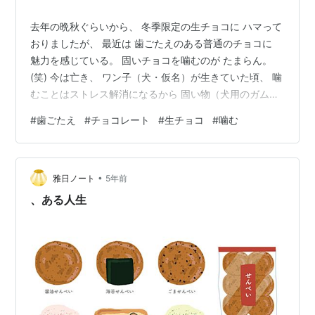
去年の晩秋ぐらいから、 冬季限定の生チョコに ハマって
おりましたが、 最近は 歯ごたえのある普通のチョコに
魅力を感じている。 固いチョコを噛むのが たまらん。
(笑) 今は亡き、 ワン子（犬・仮名）が生きていた頃、 噛
むことはストレス解消になるから 固い物（犬用のガム）
をあげるといい、 という話を見聞きする機会がけっこう
#
歯ごたえ
#
チョコレート
#
生チョコ
#
噛む
ありましたが、 人間も同じなのかな？？ あまり考えたこ
とがなかったけど 固いチョコを噛んでムシャムシャ食べ
て ストレス解消！ に、繋がっているのかは いまいち不
•
明ですが ナッツ類と一緒に食べると 噛むことに特化でき
雅日ノート
5年前
るのでモアベターですね。 ランキング参加中雑談 ※私の
、ある人生
ブログは、…