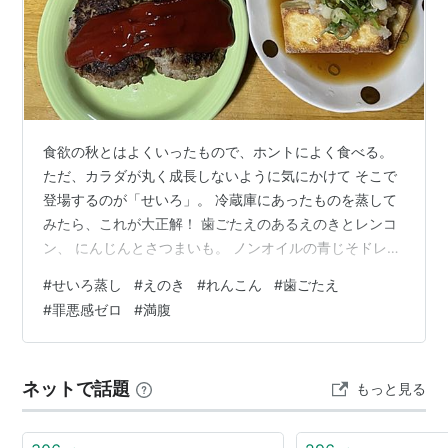
食欲の秋とはよくいったもので、ホントによく食べる。
ただ、カラダが丸く成長しないように気にかけて そこで
登場するのが「せいろ」。 冷蔵庫にあったものを蒸して
みたら、これが大正解！ 歯ごたえのあるえのきとレンコ
ン、 にんじんとさつまいも。 ノンオイルの青じそドレッ
シングをつけて食べたら、 罪悪感ゼロで満腹！ これはい
#
せいろ蒸し
#
えのき
#
れんこん
#
歯ごたえ
い！ しばらく“せいろ蒸し生活”、続けてみます。 「次は
#
罪悪感ゼロ
#
満腹
何を蒸そうかな？」 なんてワクワク感出してるけど きっ
と……たぶん……いや、絶対に、 同じ食材を蒸し続ける気
がする。 お読みくださりありがとうございます。 ランキ
ネットで話題
もっと見る
ング参加中雑談・日記を書きたい人のグループ ランキン
グ参加中【公式…