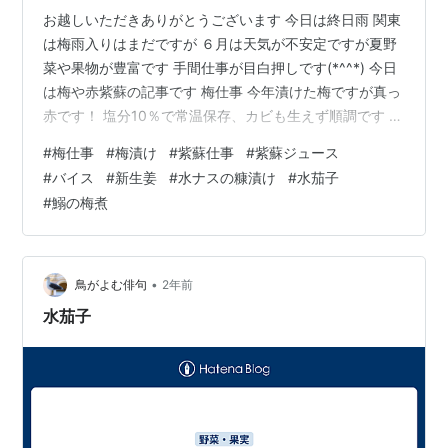
お越しいただきありがとうございます 今日は終日雨 関東
は梅雨入りはまだですが ６月は天気が不安定ですが夏野
菜や果物が豊富です 手間仕事が目白押しです(*^^*) 今日
は梅や赤紫蘇の記事です 梅仕事 今年漬けた梅ですが真っ
赤です！ 塩分10％で常温保存、カビも生えず順調です 今
年は梅の開花が早過ぎてミツバチの受粉仕事が充分でな
#
梅仕事
#
梅漬け
#
紫蘇仕事
#
紫蘇ジュース
く、実の付き方が少なかったようです 加えて和歌山の南
#
バイス
#
新生姜
#
水ナスの糠漬け
#
水茄子
高梅の産地ではヒョウが降って梅の実にキズがついてし
#
鰯の梅煮
まったそうです 私が買った梅にはそのお断りメモがつい
ていました 表面に少しキズがついた梅を減塩（10％）で
漬けました はっきり言って問題ありませーん ヘタを取っ
てきれいに洗…
•
鳥がよむ俳句
2年前
水茄子