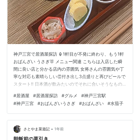
神戸三宮で居酒屋探訪 🏮1軒目が不発に終わり、もう1軒
おばんざい うさぎ🐰 メニュー関連 こちらは入店した瞬
間に良い店と分かる店内の雰囲気 女将さんの雰囲気や丁
寧な対応も素晴らしい👏付き出し3点盛りと再びビールで
スタート!! 日本酒が飲みたいのでそれに合いそうなもの
から... 刺身3点盛り 鯛、鰹のたたき、タコそして気にな
#
居酒屋
#
居酒屋探訪
#
グルメ
#
神戸三宮駅
った水茄子をそのままで🍆 生の水茄子を醤油、ポン酢、
#
神戸三宮
#
おばんざいうさぎ
#
おばんざい
#
水茄子
塩で食べます みずみずしい水茄子でとても美味しかった
😋日本酒は播州一献を燗酒で🍶 とても良い店でした👍 こ
の地へ来たら是非再訪したいご馳走さまでした✨🔻ポチ
ッとお願いします🙏ランキング参加中【公式】2025年開
•
さとやま菜遊記
1年前
設ブログラン…
朝飯前の草引き