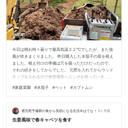
今日は晴れ時々曇りで最高気温２２℃でしたが、また強
風が吹きまくりました。 昨日購入した水茄子の苗を植え
ました。植え付けの準備は穴を掘っただけだったので、
それの続きをしてからでした。 元肥を入れてからウッド
チップを入れるので保管場所へユンボを持っていき、運
搬機に乗せて運びました。 チップの中にはカブトムシの
#
家庭菜園
#
水茄子
#
ペット
#
カブトムシ
幼虫がいるので掘り起こすと、どうしても幼虫が出てき
ます。普段は直ぐに埋め戻すんですが今回は、出てきた
ものをカブトムシハウスで飼育することにしました。 出
•
てきた幼虫はポリバケツに一時入れておきましたが、使
過労死予備群の食から笑顔になる生活＠はてな
3ヶ月前
わなくなったプランターにチップを入れて、この中で羽
生姜風味で春キャベツを食す
化させます。 数は数えていませんが１０匹ぐ…