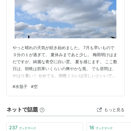
やっと晴れの天気が続き始めました。 7月も早いもので
３分の１が過ぎて、 夏休みまであと少し。 梅雨明けはま
だですが、綺麗な青空に白い雲。 夏を感じます。 ここ数
日は、朝晩は肌寒いくらいの爽やかな風。 でも昼間は、
やはり暑い！ せめても、朝晩くらいは涼しいといいです
ね。 ブログ仲間のコスモスさんが水茄子が美味しいと 記
#
水茄子
#
空
事に書かれていたので、買ってみました。 恥ずかしなが
ら水茄子の料理は初めてです。 上は普通の茄子で、下の
大きいのは水茄子。 水茄子は生でも食べられるほど皮が
ネットで話題
もっと見る
薄く ジューシーなんです。 水茄子を薄く切って軽く焼い
て その上に豚肉の 焼いたのをのせて 甘酢醤油をかけて
食べたら、美味しい…
237
16
ブックマーク
ブックマーク