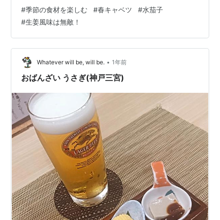
す。 もう、水茄子が出ています！ 季節が駆け足でいくよ
#
季節の食材を楽しむ
#
春キャベツ
#
水茄子
うです。ゆっくり所望！（微笑） ランキング参加中食べ
#
生姜風味は無敵！
物 ランキング参加中四季の花々大好きチーム ランキング
参加中【公式】2025年開設ブログ ランキング参加中goo
からきました
•
Whatever will be, will be.
1年前
おばんざい うさぎ(神戸三宮)