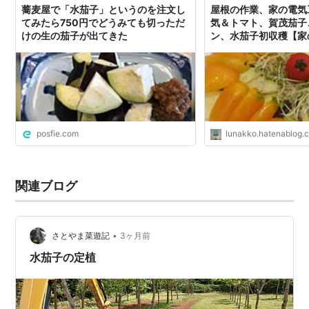
蕎麦屋で「水茄子」というのを注文し
屋根の作業、家の電気
てみたら750円でどうみても切っただ
気＆トマト、賀茂茄子
けの生の茄子が出てきた
ン、水茄子初収穫【家
ート91 ＠field16 
ブログ
posfie.com
lunakko.hatenablog.
関連ブログ
•
さとやま菜遊記
3ヶ月前
水茄子の定植