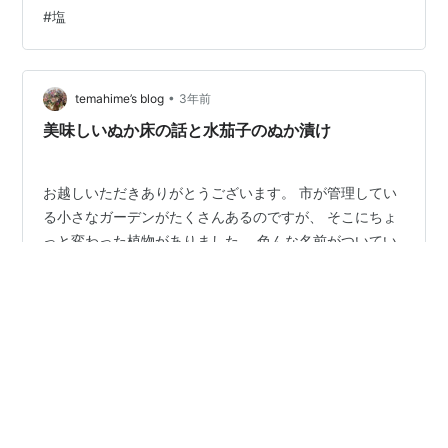
小袋（4）を購入。その際、ご店主に「おすすめ」を尋ね
#
塩
たところ、「水茄子」を教えてもらった。正直なところ
「初めて」見るお漬物だったので、不安もあったが購入
してみることに。 「水茄子」※糠に漬かっているのか 水
茄子詳細 いろいろな想像が駆け巡る。「水茄子」という
•
temahime’s blog
3年前
ぐらいだから「かなり瑞々しい」の…
美味しいぬか床の話と水茄子のぬか漬け