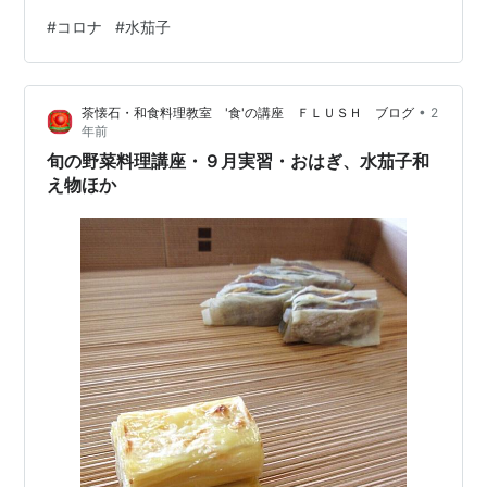
るのが遅れた私を 反面教師だとみていたらしい 私の発熱
#
コロナ
#
水茄子
から６日後のことでした（私の看病で疲れちゃったに違
いない） 先日お土産にいただいた 水茄子
•
茶懐石・和食料理教室 '食'の講座 ＦＬＵＳＨ ブログ
2
年前
旬の野菜料理講座・９月実習・おはぎ、水茄子和
え物ほか