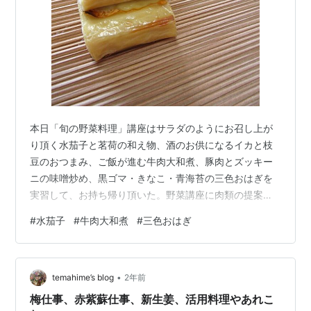
本日「旬の野菜料理」講座はサラダのようにお召し上が
り頂く水茄子と茗荷の和え物、酒のお供になるイカと枝
豆のおつまみ、ご飯が進む牛肉大和煮、豚肉とズッキー
ニの味噌炒め、黒ゴマ・きなこ・青海苔の三色おはぎを
実習して、お持ち帰り頂いた。野菜講座に肉類の提案が
多めでも、もう少し涼しくなったら、コトコト煮物を実
#
水茄子
#
牛肉大和煮
#
三色おはぎ
習しますね。これから始まる夕刻クラスも順調に進みま
すように。旬の野菜料理はお持ち帰りで写真がなくて、
載せたのは先週茶懐石講座の八寸、秋刀魚博多押しと焼
•
き湯葉。では、また明日！食`の講座 ＦＬＵＳＨ
temahime’s blog
2年前
https://flush91chakaiseki.jp/ 個人レッスン専用サイト
梅仕事、赤紫蘇仕事、新生姜、活用料理やあれこ