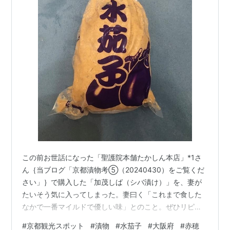
この前お世話になった「聖護院本舗たかしん本店」*1さ
ん｛当ブログ「京都漬物考⑤（20240430）をご覧くだ
さい」｝で購入した「加茂しば（シバ漬け）」を、妻が
たいそう気に入ってしまった。妻曰く「これまで食した
なかで一番マイルドで優しい味」とのこと。ぜひリピー
トしたいということで、今回2回目の訪問。大袋（1）と
#
京都観光スポット
#
漬物
#
水茄子
#
大阪府
#
赤穂