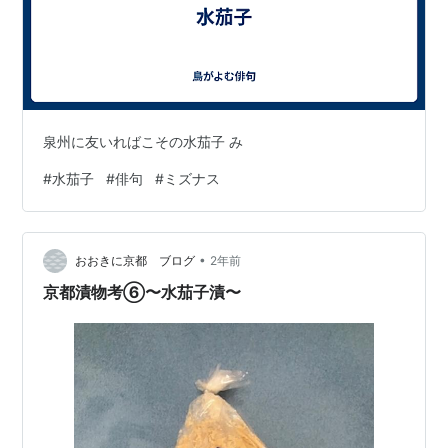
泉州に友いればこその水茄子 み
#
水茄子
#
俳句
#
ミズナス
•
おおきに京都 ブログ
2年前
京都漬物考⑥〜水茄子漬〜