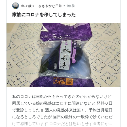
•
した。 昼近くになり、陽が出てからは、さすがに気温が
年々歳々 ささやかな日常
1年前
上がりだし汗だくになりました。 午後は暑さを避けて夕
家族にコロナを移してしまった
方から昨日の続きで孟宗竹周りの草刈りを…
私のコロナは何処からもらってきたのかわからないけど
同居している娘の発熱はコロナに間違いないと 発熱０日
で受診しましたョ 週末の発熱外来は無く、予約は月曜日
になるところでしたが 当日の最終の一般枠で診ていただ
けて感謝しています コロナだとは思いもせず医者にかか