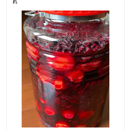
https://f…
れ