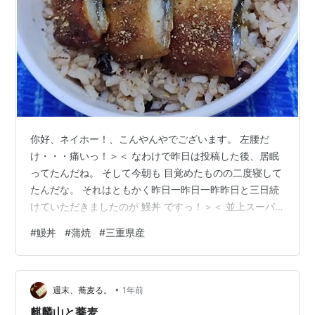
你好、ネイホー！、こんやんやでございます。 左腰だ
け・・・痛いっ！＞＜ なわけで昨日は投稿した後、居眠
ってたんだね。 そして今朝も 目覚めたものの二度寝して
たんだな。 それはともかく昨日一昨日一昨昨日と三日続
けていただきましたのが 鰻丼 ですっ！＞＜ 並上スーパ
ーで三重県産鰻蒲焼が まさかの奇跡な価格で並んでまし
#
鰻丼
#
蒲焼
#
三重県産
て まよ～ことなく手に取ったわけですが とっても美味し
かったですっ！＞＜ いつもど～り３等分しまして初日の
一昨昨日は尾側 二日目の一昨日は頭側 そして三日目の昨
•
日は冒頭の真ん中をいただいたんだよねぇ。 な～んせ 値
週末、蕎麦る。
1年前
上げに次ぐ値上げであれよあれよの２８００円になって
麒麟山と蕎麦