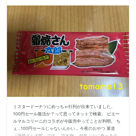
ミスタードーナツにめっちゃ行列が出来ていました。
100円セール復活か？って思ってネットで検索。 ピエー
ルマルコリーニのコラボが今販売中ってことが判明。 ち
ぇ…100円セールじゃないんかい… 今夜のおやつ 菓道
『蒲焼さん太郎』です。 頂き物。 何年ぶりに食べるのか