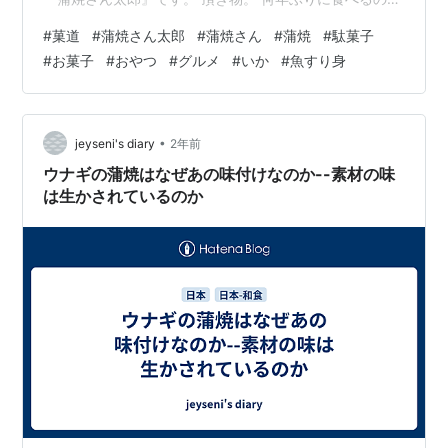
思い出せないくらい懐かしいお菓子。 駄菓子屋さんに行
#
菓道
#
蒲焼さん太郎
#
蒲焼さん
#
蒲焼
#
駄菓子
って10円で買っていた記憶しかない。 リンク 『蒲焼さん
#
お菓子
#
おやつ
#
グルメ
#
いか
#
魚すり身
太郎』は魚のすり身にイカ味を混ぜ合わせ、焼き上げた
蒲焼風のお菓子です。 裏面。 製造者は菓道。 原材料は
魚肉すり身、小麦粉、イカ粉、しょうゆ、みりん、砂
糖、香辛料など。 栄養成分表示（1枚当たり） エネルギ
•
jeyseni's diary
2年前
ー：10㎉ たんぱく質…
ウナギの蒲焼はなぜあの味付けなのか--素材の味
は生かされているのか