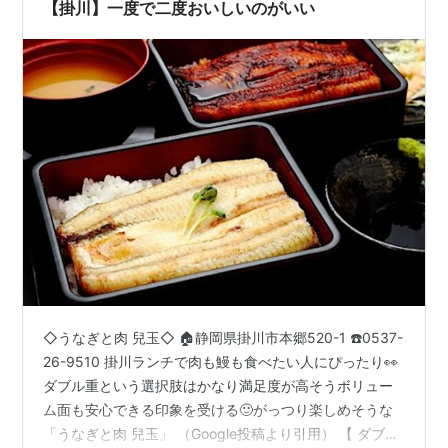
うなぎを使用し、ふっくらとした身と香ばしい焼き目…
【掛川】一度で二度おいしいのがいい
◇うなぎと肉 兒玉◇ 🏠静岡県掛川市本郷520-1 ☎️0537-
26-9510 掛川ランチで肉も鰻も食べたい人にぴったり👀
ダブル重という選択肢はかなり満足度が高そうボリュー
ム面も安心できる印象を受ける🙂がっつり楽しめそうな
「うなぎと肉 兒玉」 （Google投稿より引用） 【 ダブル