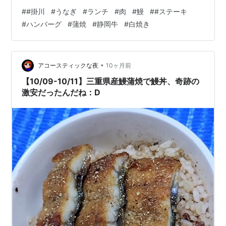
の味わいが楽しめる掛川のうなぎと肉のランチ 】 森掛川
#
#掛川
#
うなぎ
#
ランチ
#
肉
#
鰻
#
#ステーキ
インターから車で6分『うなぎと肉 兒玉』です。 掛川で
#
ハンバーグ
#
蒲焼
#
静岡牛
#
白焼き
確かな品質のうなぎ料理をランチでお探しの方は、ぜひ
当店をご利用ください✨ 本当に質の高いうなぎを求める
なら、豊かな自然環境と清流で育まれた良質な素材への
こだわりが最も重要です。 当店が使用するのはすべて
•
アコースティックな夜
10ヶ月前
愛…
【10/09-10/11】三重県産鰻蒲焼で鰻丼、奇跡の
激安だったんだね：D