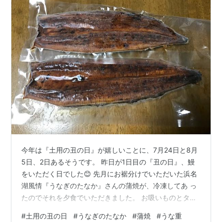
今年は『土用の丑の日』が嬉しいことに、7月24日と8月
5日、2日あるそうです。 昨日が1日目の『丑の日』、鰻
をいただく日でした😊 先月にお裾分けでいただいた浜名
湖風情『うなぎのたなか』さんの蒲焼が、冷凍してあ っ
たのでそれを夕食でいただきました。 お吸いものとタ
レ、山椒もついていました。 お弁当箱をお重の代わりに
#
土用の丑の日
#
うなぎのたなか
#
蒲焼
#
うな重
して盛り付け、ふわふわの鰻の身と甘辛のタレでご飯が