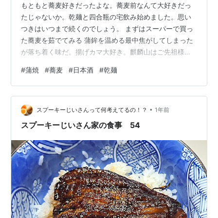
もともと蕎麦好きだったよな。蕎麦前なんて大好きだっ
たじゃないか。乾麺と四合瓶の宅飲み始めました。思い
つきはいつまで続くのでしょう。 まずはスーパーで買っ
た蕎麦を茹でてみる 蒲鉾を温める最中焦がしてしまった
が落ち着く味だ。揚げカマ大好き。麒麟山はご先祖様の
土地・新潟のお酒。 奥に見えるは揚げ出し豆腐 冷蔵庫に
#
蒲焼
#
蕎麦
#
日本酒
#
乾麺
ずっと保管してたこのお酒を飲み切ろう。 サンマ蒲焼×
玉子味噌とトロ鰹 玉子味噌は青森の郷土料理・貝焼き味
噌のアレンジで、砂糖と味噌を卵で溶いて焼いたご飯の
•
おかず。せっかくなのでこれらを“酒クズアフタヌーンテ
スプーキーじいさんって何考えてるの！？
1年前
ィー”風にセッティング。 昨年末、クリスマス気分高揚に
スプーキーじいさん家の食事 54
買ってあったセットがここで 麒麟…