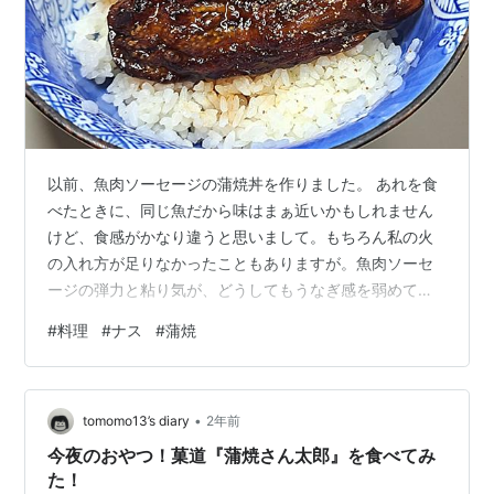
以前、魚肉ソーセージの蒲焼丼を作りました。 あれを食
べたときに、同じ魚だから味はまぁ近いかもしれません
けど、食感がかなり違うと思いまして。もちろん私の火
の入れ方が足りなかったこともありますが。魚肉ソーセ
ージの弾力と粘り気が、どうしてもうなぎ感を弱めてし
まうのです。 それで考えてみました。うなぎの蒲焼の食
#
料理
#
ナス
#
蒲焼
感に近いものと言えば……？そうだ、焼きナス！ナスを開
いて焼いたらうなぎっぽくなるのではないか？ 調べてみ
たら、あるはあるは。ネットに同じようなことを考えた
•
人達のレシピが多数見つかりました。食品メーカーのレ
tomomo13’s diary
2年前
シピのページにも載っていたので、結構メジャーな料理
今夜のおやつ！菓道『蒲焼さん太郎』を食べてみ
らしいです。で、それらのレシピを読んでみて…
た！