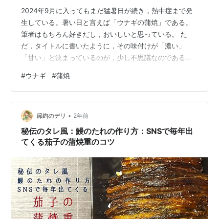
2024年9月に入ってもまだ猛暑日が続き，熱中症まで発
生している。暑い日と言えば「ウナギの蒲焼」である。
筆者はもちろん好きだし，おいしいと思っている。 た
だ，タイトルに書いたように，その味付けが「濃い」
「甘い」と決まっているのが，少し不思議なのである。
たれを付けずに焼く「白焼き」が，ウナギ本来の味であ
#
ウナギ
#
蒲焼
り，一般に醤油とワサビで味わう。ウナギの脂の多さ
が，ワサビとうまくマッチしておいしいと思う。マグロ
のトロの寿司を醤油とワサビで食べるとおいしいのと同
•
じ理由かと思う。「炙り（あぶり）」で食べている感覚
節約のデリ
2年前
だと思う。 一方，通常のウナギの蒲焼は，焼きとタレを
秘伝のタレ風：鰻のたれの作り方：SNSで毎年出
くぐらせることを何度か繰り返し，ウナギの表面に…
てくる茄子の蒲焼重のコツ