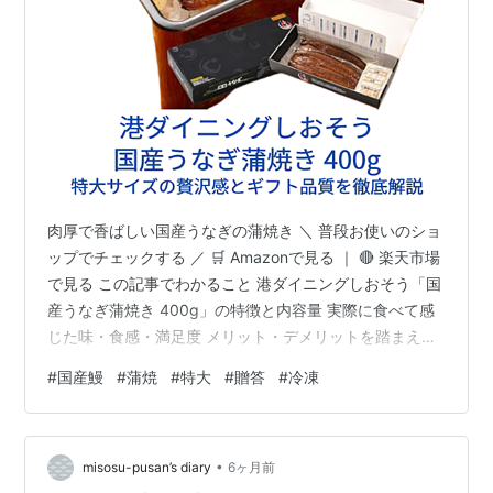
肉厚で香ばしい国産うなぎの蒲焼き ＼ 普段お使いのショ
ップでチェックする ／ 🛒 Amazonで見る ｜ 🔴 楽天市場
で見る この記事でわかること 港ダイニングしおそう「国
産うなぎ蒲焼き 400g」の特徴と内容量 実際に食べて感
じた味・食感・満足度 メリット・デメリットを踏まえた
評価 どんな人に向いている商品なのか ギフトとして贈る
#
国産鰻
#
蒲焼
#
特大
#
贈答
#
冷凍
際のポイント 商品概要｜港ダイニングしおそう 国産うな
ぎ蒲焼きとは？ 港ダイニングしおそうの「国産うなぎ蒲
焼き 400g」は、 特大サイズのうなぎ（約200g×2尾）
•
が化粧箱に入ったギフト仕様の高品質な商品です。 国産
misosu-pusan’s diary
6ヶ月前