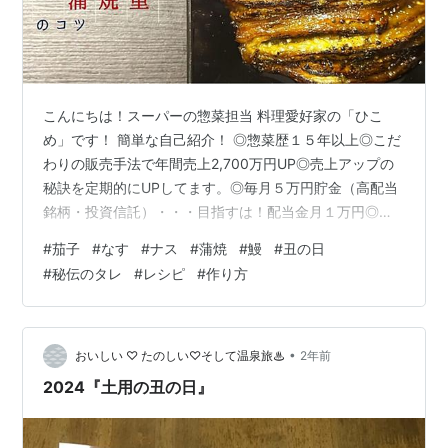
こんにちは！スーパーの惣菜担当 料理愛好家の「ひこ
め」です！ 簡単な自己紹介！ ◎惣菜歴１５年以上◎こだ
わりの販売手法で年間売上2,700万円UP◎売上アップの
秘訣を定期的にUPしてます。◎毎月５万円貯金（高配当
銘柄・投資信託）・・・目指すは！配当金月１万円◎惣
菜流レシピ掲載◎節約レシピ考案【２００円以下レシピ
#
茄子
#
なす
#
ナス
#
蒲焼
#
鰻
#
丑の日
を掲載しています！】 今回のテーマは、「茄子の蒲焼
#
秘伝のタレ
#
レシピ
#
作り方
重：鰻のたれの作り方」です！ 2024年7月24日（水）
は、丑の日でした。今年の丑の日は、豪雨が降ったりと
売れ行きが読めない一日でした。ですが、私のいるスー
パーでは、「国産うな重」よりも「中国産うな重」の方
•
おいしい ♡ たのしい♡そして温泉旅♨
2年前
が売れ行きが良かったです。（物価…
2024『土用の丑の日』