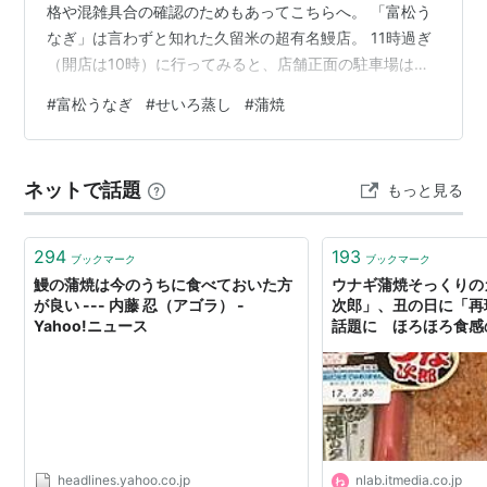
格や混雑具合の確認のためもあってこちらへ。 「富松う
なぎ」は言わずと知れた久留米の超有名鰻店。 11時過ぎ
（開店は10時）に行ってみると、店舗正面の駐車場は既
に満杯で中に入るともう順番待ち状態、食事が終わる頃
#
富松うなぎ
#
せいろ蒸し
#
蒲焼
には入り口付近はごった返していた。今年3月に値上げし
ており、セイロむし・うなぎ定食（特上）は共に4,290円
也、「食べログ」を見ると、高いよりも安いとの口コミ
ネットで話題
もっと見る
が多い。 創業は昭和24年（1949年）で現在は3代目、使
うのは国産の鰻のみで、開いた鰻は串を打たず、一尾ご
と最高級の備長炭で焼きあ…
294
193
ブックマーク
ブックマーク
鰻の蒲焼は今のうちに食べておいた方
ウナギ蒲焼そっくりの
が良い --- 内藤 忍（アゴラ） -
次郎」、丑の日に「再
Yahoo!ニュース
話題に ほろほろ食感の
らぼ
headlines.yahoo.co.jp
nlab.itmedia.co.jp