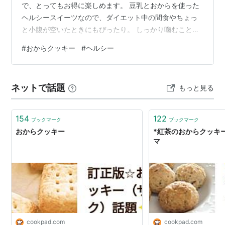
で、とってもお得に楽しめます。 豆乳とおからを使った
ヘルシースイーツなので、ダイエット中の間食やちょっ
と小腹が空いたときにもぴったり。 しっかり噛むことで
満腹感が得られやすく、つい食べ過ぎてしまう方にもお
#
おからクッキー
#
ヘルシー
すすめです。 季節限定フレーバーが楽しめるのも嬉しい
ポイント。 送料無料でお届けだから、気軽に試しやすい
のも魅力！ 健康と美味しさを両立したおやつで、夏を軽
ネットで話題
もっと見る
やかに乗り切りませんか？ a.r10.to
154
122
ブックマーク
ブックマーク
おからクッキー
*紅茶のおからクッキー*
マ
cookpad.com
cookpad.com