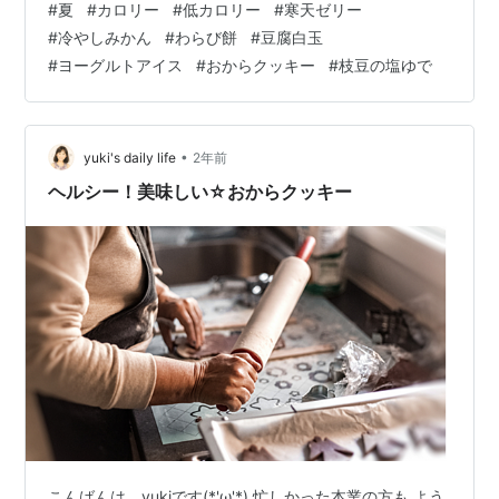
#
夏
#
カロリー
#
低カロリー
#
寒天ゼリー
ん：シンプルで爽やかな果物のデザート わらび餅：きな
#
冷やしみかん
#
わらび餅
#
豆腐白玉
粉をかけて食べる伝統的な和菓子 豆腐白玉：豆腐を使用
#
ヨーグルトアイス
#
おからクッキー
#
枝豆の塩ゆで
して糖質を抑えた白玉 cookpad.com ヨーグルトアイ
ス：砂糖を控えめにした手作りアイス 混ぜて冷やすだけ
でお手軽♪ヨーグルトアイスの絶品レシピ21選の人気レシ
ピ・作り方 | DELISH…
•
yuki's daily life
2年前
ヘルシー！美味しい☆おからクッキー
こんばんは、yukiです(*'ω'*) 忙しかった本業の方も よう