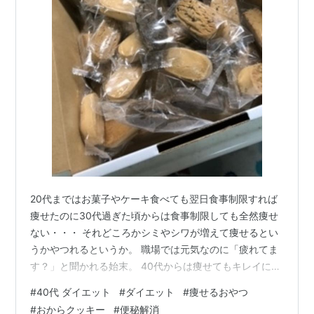
20代まではお菓子やケーキ食べても翌日食事制限すれば
痩せたのに30代過ぎた頃からは食事制限しても全然痩せ
ない・・・ それどころかシミやシワが増えて痩せるとい
うかやつれるというか。 職場では元気なのに「疲れてま
す？」と聞かれる始末。 40代からは痩せてもキレイにな
りません！ 便秘大敵。 体内の老廃物をしっかり出して巡
#
40代 ダイエット
#
ダイエット
#
痩せるおやつ
りを良くすることが大切だと感じています。 おからクッ
#
おからクッキー
#
便秘解消