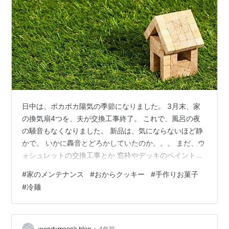
日中は、ポカポカ陽気の季節になりました。 3月末、家
の換気扇4つを、夫が交換工事終了。 これで、風呂の夜
の騒音もなくなりました。 新品は、気にならないほど静
かで。 いかに轟音とどろかしていたのか。。。 まだ、ウ
ォシュレットの交換工事とか 窓枠やデッキのペイント作
業 加えて車や、畑。。。。 夫の肉体労働が続くのです
#
家のメンテナンス
#
おからクッキー
#
手作りお菓子
（笑） 年々きつくなりますが、 楽しんでやれるうちはま
#
冷麺
だ大丈夫ですね。 よろしくお願いします。 私は、インワ
ークです。 マットや毛布の洗濯とか、冬用のマットなど
の交換など。 冬服の片づけとか。 この時期、春から夏へ
の準備。 毎年の仕事。 だいたい、今頃（16時）庭でお茶
•
wendymoon’s blog
4年前