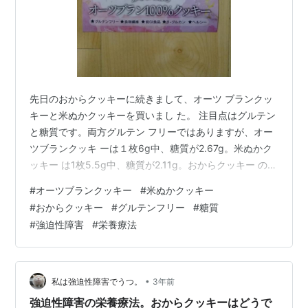
先日のおからクッキーに続きまして、オーツ ブランクッ
キーと米ぬかクッキーを買いまし た。 注目点はグルテン
と糖質です。両方グルテン フリーではありますが、オー
ツブランクッキ ーは１枚6g中、糖質が2.67g。米ぬかク
ッキー は1枚5.5g中、糖質が2.11g。おからクッキー の1
枚5g中、1.77gよりもやや多いくらいです。 確かにてん
#
オーツブランクッキー
#
米ぬかクッキー
さい糖が使われているので、普通 に甘いです。 やはり糖
#
おからクッキー
#
グルテンフリー
#
糖質
質が多いので、積極的には食べられ ません。どうしても
#
強迫性障害
#
栄養療法
パンにバターをつけて食 べたい、というときに少量食べ
るくらいが良 いと思います。 その後、もっと糖質の少な
い、おからクラッ カーのようなものがないか探してい…
•
私は強迫性障害でうつ。
3年前
強迫性障害の栄養療法。おからクッキーはどうで