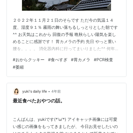
２０２２年１１月２１日のそらです ただ今の気温１４
度、湿度９１％ 霧雨の舞い落ちるしっとりとした朝です
^^ お天気はこれから 回復の予報 晩秋らしい陽気を楽し
めることに感謝です！ 胃カメラの予約 先日 やっと重い
腰を。。。。 消化器内科に行ってまいりました^^ 何年ぶ
りだろう..... っていうくらい行ってないんです（笑） 健
#
おからクッキー
#
食べすぎ
#
胃カメラ
#
PCR検査
康ってありがたい！ 前回、消化器内科でお世話になった
#
萎縮
のは おからクッキー Four Zero(4種)1kg 【訳あり】低糖
質 糖質制限 ギルトフリー 全国 送料無料!価格: 2580 円楽
天で詳細を見る 送料無料 固焼き おからクッキー 約100
枚1kg 訳あり 豆乳クッ…
•
yuki's daily life
4年前
最近食べたおやつの話。
こんばんは、yukiです(*'ω'*) アイキャッチ画像には可愛
い感じの画像をもってきましたが、 今日お見せしたいの