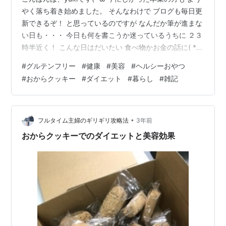
やく落ち着き始めました。 そんなわけで ブログも毎日更
新できるぞ！ と思っているのですが なんだか筆が進まな
い日も・・・ 今日も何を書こうか迷っているうちに ２３
時半近く！ こんな日はだいたい 食べ物かお金の話に( *
´艸｀) 今日は最近ほぼ毎日食べている おやつを紹介しま
#
グルテンフリー
#
健康
#
美容
#
ヘルシーおやつ
す。 こちらです↓ おからクッキー５種 おからクッキー 5
#
おからクッキー
#
ダイエット
#
暮らし
#
雑記
種 個包装 1kg （シナモン セサミ ごま ココア プレーン）
｜ オカラクッキー おやつ クッキー おから お菓子 グルテ
ンフリー ダイエット 豆乳クッキー ヘルシー おかし 低糖
質 糖質オフ 健康 …
•
フルタイム主婦のギリギリ攻略法
3年前
おからクッキーでのダイエットと美容効果