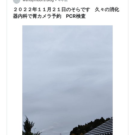
してます。 とり…
２０２２年１１月２１日のそらです 久々の消化
器内科で胃カメラ予約 PCR検査