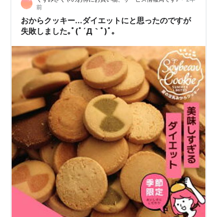
ちが良いところです！ おからクッキーは水分を含むと胃
前
の中で膨らんで…
おからクッキー...ダイエットにと思ったのですが
失敗しました｡ﾟ(ﾟ´Д｀ﾟ)ﾟ｡