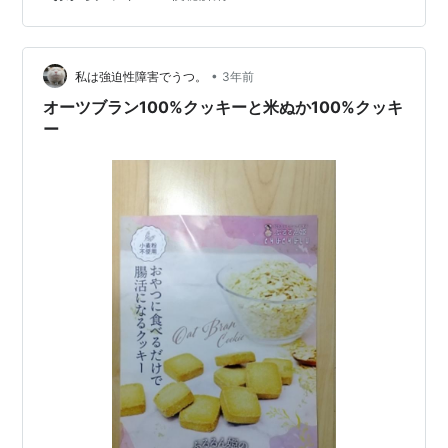
キーを試してみました 夕食後につい口寂しくなってしま
い（特に生理前）アイスクリームやらクッキーやら日替
わりで色々食べてしまい反省。 １日１個のクッキーでも
１年間食べ続けたら３６５個！ 恐ろしい・・・ そこで見
•
私は強迫性障害でうつ。
3年前
つけたのが「おからクッキ…
オーツブラン100%クッキーと米ぬか100%クッキ
ー