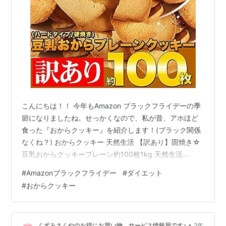
こんにちは！！ 今年もAmazon ブラックフライデーの季
節になりましたね。せっかくなので、私が昔、アホほど
食った『おからクッキー』を紹介します！(ブラック関係
なくね？) おからクッキー 天然生活 【訳あり】固焼き☆
豆乳おからクッキープレーン約100枚1kg 天然生活
Amazon おからクッキーとの思い出 昔というほど前では
#
Amazonブラックフライデー
#
ダイエット
ありませんが、私はコロナ期に10キロほど太ってダイエ
#
おからクッキー
ットをしました。その時に空腹をしのぐために食べたの
がこの『おからクッキー』です。 おからクッキーのすげ
ぇところ おからクッキーのすげぇところは、何より腹持
•
くずみさくやのお得にお買い物、サービス情報局です♪
2年