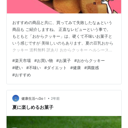
おすすめの商品と共に、買ってみて失敗したなぁという
商品も ご紹介しますね。 正直なレビューという事で。
もともと「おからクッキー」は、硬くて不味いお菓子と
いう感じですが 美味しいのもあります。夏の豆乳おから
クッキー 送料無料 訳あり おからクッキー ヘルシースイ
ーツ ダイエット 大容量 季節限定 焼き菓子 ビードットラ
#
楽天市場
#
お買い物
#
お菓子
#
おからクッキー
ボ ビーラボ B.LABO 蒲屋忠兵衛商店 楽天で購入 こちら
#
硬い
#
不味い
#
ダイエット
#
健康
#
満腹感
のクッキーは、逆に止まらなくなるほど美味しくて ダイ
#
おすすめ
エットには逆効果でした。 ダイエットにまた、おからク
ッキーを食べたいなぁと思っていた時「サクッ、ほろ食
感」というトップページの紹介にええっ!?おからクッキー
なのにサク…
•
健康生活へGo！
2年前
夏に楽しめるお菓子