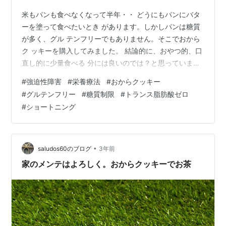
米もパンも食べなくなって半年・・ どうにもパンにバタ
ーを塗って食べたいとき があります。しかしパンは糖質
が多く、グル テンフリーでもありません。そこでおから
ク ッキーを購入してみました。 結論的に、おやつ的、口
直し的に少量食べる 分には良いのでは？と思っていま
す。 今回、購入したのは「ぷるるん姫」というメ ーカー
#
強迫性障害
#
栄養療法
#
おからクッキー
の「おから100%ZEROクッキー」です。 ①グルテンフ
#
グルテンフリー
#
糖質制限
#
トランス脂肪酸ゼロ
リー。 ②トランス脂肪酸ゼロ。 これらは良い点。 ③砂
#
ショートニング
糖は不使用とはいえ、てんさい糖を使っ ているので「精
製された砂糖を使っていない」 という意味だと思いま
す。 ④ショートニングは使われているけれども、 トラ
ンス脂肪酸ゼロ・・と、…
•
saludos60のブログ
3年前
家のメンテはよろしく。おからクッキーでお茶