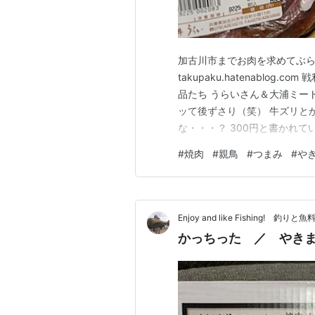
加古川市までお肉を求めてぶらぶらり t
takupaku.hatenablo
品たち うらいさん＆大浦ミー
ッて後ずさり（笑） 牛ズリと
な・・・？ 300円と書かれ
るまでのお供にしようかと こ
#
焼肉
#
親鳥
#
つまみ
#
や
星（笑）普通のオクラの二倍ぐ
お肉はそのまま…
Enjoy and like Fishing! 釣
かっちった ／ やき