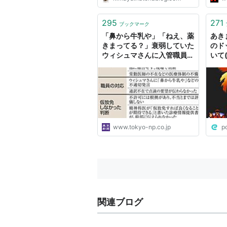
295
271
ブックマーク
「鼻から牛乳や」「ねえ、薬
あき
きまってる？」衰弱していた
のド
ウィシュマさんに入管職員
いて
「命預かる施設」とかけ離
れ：東京新聞デジタル
www.tokyo-np.co.jp
p
関連ブログ