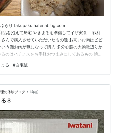
akupaku.hatenablog.com
g.com 戦利品を抱えて帰宅 やきまるを準備してイザ実食！ 戦利
トさんで購入させていただいたもの達 お高いお肉はビビ
かいう謎お肉が気になって購入 多分心臓の大動脈辺りか
ているのはハチノスをお手軽おつまみにしてあるもの 焼け
れは八百屋さんで見かけて思わず即バイトしたダビデの
きまる
#
自宅飯
らい太くて立派♡なもの オクラと共に焼き焼き 味付き
•
りと魚料理の体験ブログ
1年前
まる３