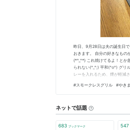
昨日、9月28日は夫の誕生日
おきます。 自分の好きなもの
(*^_^*) これ焼けてるよ
られない(^_^;) 平和(^o^
レーを入れるため、煙が軽減さ
スで。 しかもレンジで４分！
#
スモークレスグリル
#
やき
添えて。 作り方です。 牛乳1
分20秒かけま…
ネットで話題
683
547
ブックマーク