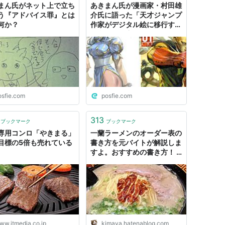
まん氏がネット上で立ち
あきまん氏が漫画家・村田雄
う『アドバイス罪』とは
介氏に語った「天才ジャンプ
何か？
作家がデジタル絵に移行する
場合の問題点」
osfie.com
posfie.com
313
ブックマーク
ブックマーク
専用コンロ「やきまる」
一蘭ラーメンのオーダー表の
目標の5倍も売れている
書き方を元バイトが解説しま
すよ。おすすめの書き方！ -
きまやのきまま屋
ww.itmedia.co.jp
kimaya.hatenablog.com