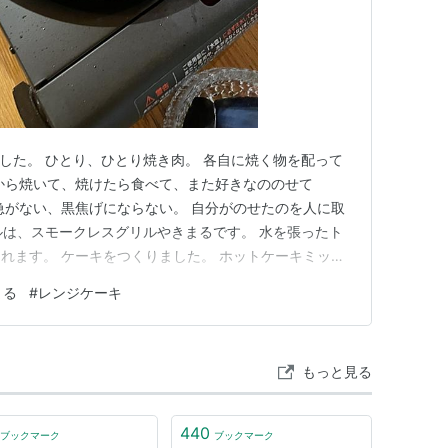
でした。 ひとり、ひとり焼き肉。 各自に焼く物を配って
から焼いて、焼けたら食べて、また好きなののせて
！とか急がない、黒焦げにならない。 自分がのせたのを人に取
) グリルは、スモークレスグリルやきまるです。 水を張ったト
れます。 ケーキをつくりました。 ホットケーキミック
 紅茶のケーキです。 キウイとピンクグレープフルーツを
まる
#
レンジケーキ
20ミリリットルに茶葉２袋入れて、レンジ600ワットで1
もっと見る
440
ブックマーク
ブックマーク