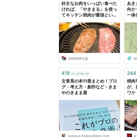
好きなお肉をいっぱい食べた
あき
ければ、「やきまる」を使っ
向か
てキッチン焼肉が最強という
一体
説 - ソレドコ
soredoko.jp
p
419
344
ブックマーク
文章系の本11冊まとめ！ブロ
焼肉
グ・考え方・創作など - きま
が、
やのきまま屋
ワケ
kimaya.hatenablog.com
w