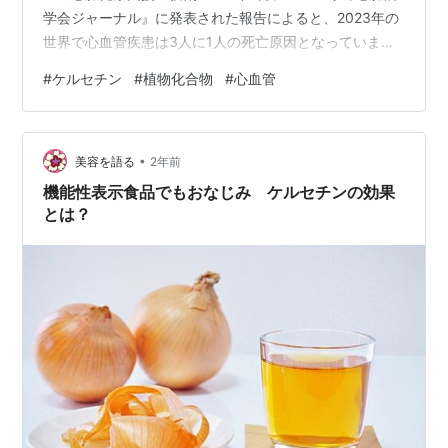
学会ジャーナル』に発表された報告によると、2023年の
世界で心血管疾患は3人に1人の死亡原因となっていまし
た。204か国と地域のデータを活用したこの報告書によ
#
ケルセチン
#
植物化合物
#
心血管
ると、心血管疾患負荷の79.6%が、高血圧、血糖値上
昇、食生活不良、慢性炎症など、修正可能なリスク要因
に直接関係しています。[1] 研究によると、一般的な植物
•
化合物であるケルセチンは、まさにこれらのリスク要因
美容を語る
2年前
に作用しています。 複数のヒト臨床試験で、玉ねぎ、リ
機能性表示食品でもおなじみ ケルセチンの効果
ンゴ、紅茶…
とは？