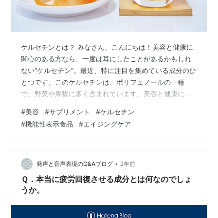
ケルセチンとは？ みなさん、こんにちは！美容と健康に
関心のある方なら、一度は耳にしたことがあるかもしれ
ない“ケルセチン”。最近、特に注目を集めている成分のひ
とつです。このケルセチンは、ポリフェノールの一種
で、野菜や果物に多く含まれています。美容と健康にう
れしい効果が期待されていることから、機能性表示食品
#
美容
#
サプリメント
#
ケルセチン
やサプリメントでもよく見かけるようになりました。 ケ
#
機能性表示食品
#
エイジングケア
ルセチンの魅力 では、このケルセチンがどのように私た
ちの美容や健康をサポートしてくれるのか、詳しく見て
いきましょう。 抗酸化作用で肌を守る ケルセチンの大き
な特徴のひとつが、その抗酸化作用です。紫外線や生活
•
発声と音声表現のQ&Aブログ
2年前
習慣による活性酸素は、肌の老化やくすみ…
Ｑ．本当に疲労回復させる成分とは何なのでしょ
うか。