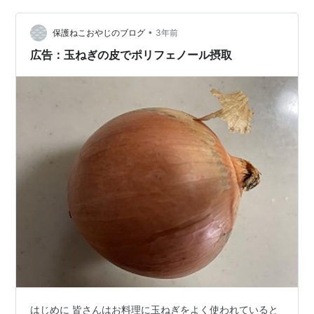
うでない人に比べて認知機能検査の点数が大きく増えた
という研究報告*もあるほどです。 *農研機構、北海道情
•
保護ねこおやじのブログ
3年前
報大学、岐阜大学等…
広告：玉ねぎの皮でポリフェノール摂取
はじめに 皆さんはお料理に玉ねぎをよく使われていると