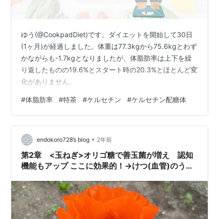
ゆう(@CookpadDiet)です。ダイエットを開始して30日
(1ヶ月)が経過しました。体重は77.3kgから75.6kgとわず
かながらも-1.7kgとなりましたが、体脂肪率は上下を繰
り返したものの19.6%とスタート時の20.3%とほとんど変
化がありません。
#
体脂肪率
#
特茶
#
ケルセチン
#
ケルセチン配糖体
•
endokoro728’s blog
2年前
第2章 <玉ねぎ>オリゴ糖で善玉菌が増え 認知
機能もアップ ここに効果的！→けつ(血管)のう
(脳)ちょう(腸)