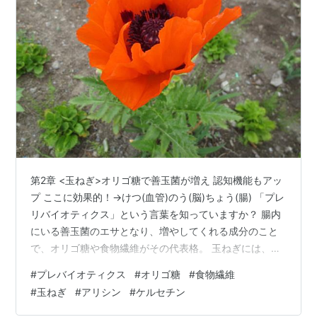
第2章 <玉ねぎ>オリゴ糖で善玉菌が増え 認知機能もアッ
プ ここに効果的！→けつ(血管)のう(脳)ちょう(腸) 「プレ
リバイオティクス」という言葉を知っていますか？ 腸内
にいる善玉菌のエサとなり、増やしてくれる成分のこと
で、オリゴ糖や食物繊維がその代表格。 玉ねぎには、食
物繊維はもちろん、オリゴ糖も豊富に入っています。 ま
#
プレバイオティクス
#
オリゴ糖
#
食物繊維
た、玉ねぎのアリシンやケルセチンという成分は、血液
#
玉ねぎ
#
アリシン
#
ケルセチン
をサラサラにして血管を詰まりにくくしてくれます。 ケ
ルセチンを多くふくむ玉ねぎ粉末を5ヵ月食べた人は、そ