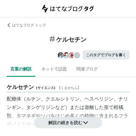
はてなブログ トップ
ケルセチン
このタグでブログを書く
言葉の解説
ネットで話題
関連ブログ
ケルセチン
(
サイエンス
)
【
くるせちん
】
配糖体（ルチン、クエルシトリン、ヘスペリジン、ナリ
ンギン、タンゲリジンなど）または遊離した形で柑橘
類、タマネギやソバをはじめ多くの植物に含まれるフラ
解説の続きを読む
ボノイドの一種。