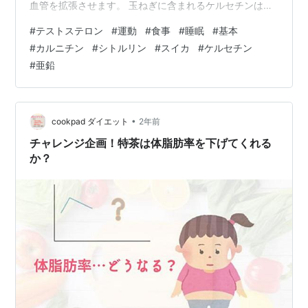
血管を拡張させます。 玉ねぎに含まれるケルセチンは、
テストステロンの排出を抑えます。 ビタミンD、亜鉛が
#
テストステロン
#
運動
#
食事
#
睡眠
#
基本
多く、テストステロンの代謝分解を抑える作用があるの
#
カルニチン
#
シトルリン
#
スイカ
#
ケルセチン
で、おすすめです。
#
亜鉛
•
cookpad ダイエット
2年前
チャレンジ企画！特茶は体脂肪率を下げてくれる
か？