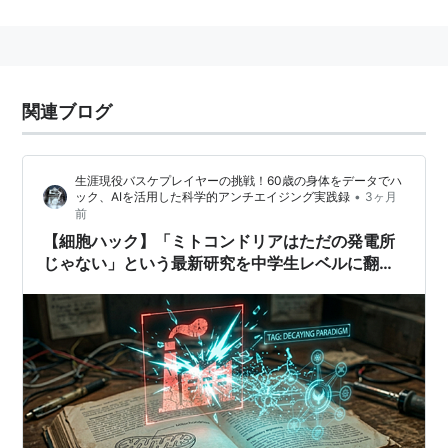
関連ブログ
生涯現役バスケプレイヤーの挑戦！60歳の身体をデータでハ
•
ック、AIを活用した科学的アンチエイジング実践録
3ヶ月
前
【細胞ハック】「ミトコンドリアはただの発電所
じゃない」という最新研究を中学生レベルに翻訳
させたら、AIに「24時間マスター・プロトコル」
という謎の指令書を叩きつけられた話