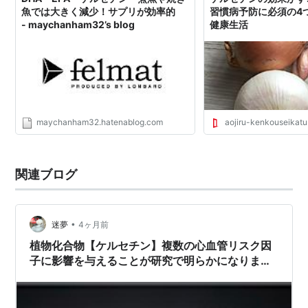
魚では大きく減少！サプリが効率的
習慣病予防に必須の4つ
- maychanham32’s blog
健康生活
maychanham32.hatenablog.com
aojiru-kenkouseikatu.
関連ブログ
•
迷夢
4ヶ月前
植物化合物【ケルセチン】複数の心血管リスク因
子に影響を与えることが研究で明らかになりまし
た