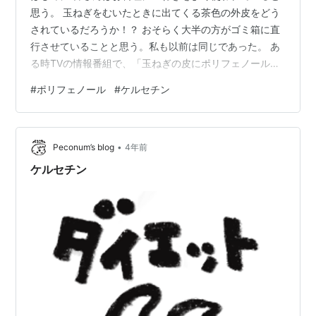
思う。 玉ねぎをむいたときに出てくる茶色の外皮をどう
されているだろうか！？ おそらく大半の方がゴミ箱に直
行させていることと思う。私も以前は同じであった。 あ
る時TVの情報番組で、「玉ねぎの皮にポリフェノールが
含まれている」と言っていた。その日から玉ねぎの皮は
#
ポリフェノール
#
ケルセチン
捨てずにとっておくことにした。 今回の記事は、玉ねぎ
の皮をどのように保管し、どのように活用しているの
か、紹介しようと思う。 ポリフェノールとは！？ ポリフ
•
ェノールは、ほぼすべての植物が持つ苦味や渋味、色素
Peconum’s blog
4年前
の成分である。花の色があれほど鮮やかで美しいのも、
ケルセチン
ポリフェノールの作用だそうだ。植物は…