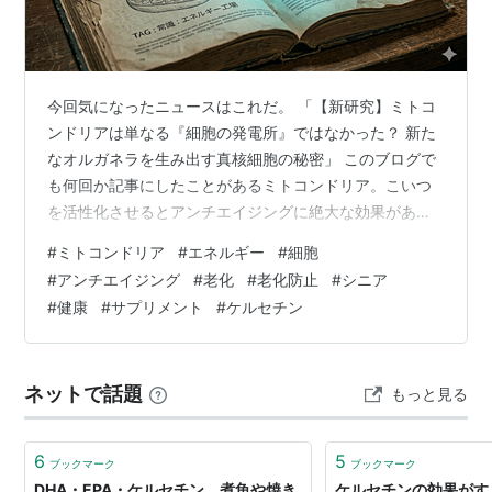
今回気になったニュースはこれだ。 「【新研究】ミトコ
ンドリアは単なる『細胞の発電所』ではなかった？ 新た
なオルガネラを生み出す真核細胞の秘密」 このブログで
も何回か記事にしたことがあるミトコンドリア。こいつ
を活性化させるとアンチエイジングに絶大な効果がある
とのことで、私は日夜ミトコンドリアをいじめる（活性
#
ミトコンドリア
#
エネルギー
#
細胞
化させる）ために様々なバイオハックをやっている。
#
アンチエイジング
#
老化
#
老化防止
#
シニア
「新たなオルガネラを生み出すって何だ？」と思い、早
#
健康
#
サプリメント
#
ケルセチン
速いつものように自作のニュースファクトチェック専用
AIに投げてみた。 結果は「確定（信頼度S / 正確）」だっ
た。 しかし、AIが吐き出したレポートは「ミトコンドリ
ネットで話題
もっと見る
ア由来小胞（MDVs）とペルオ…
6
5
ブックマーク
ブックマーク
DHA・EPA・ケルセチン 煮魚や焼き
ケルセチンの効果がす