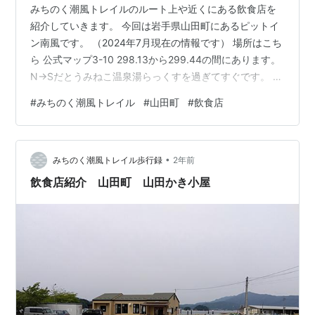
みちのく潮風トレイルのルート上や近くにある飲食店を
紹介していきます。 今回は岩手県山田町にあるピットイ
ン南風です。 （2024年7月現在の情報です） 場所はこち
ら 公式マップ3-10 298.13から299.44の間にあります。
N→Sだとうみねこ温泉湯らっくすを過ぎてすぐです。 建
物は道路側からだとあまり目立ちませんが、営業中はの
#
みちのく潮風トレイル
#
山田町
#
飲食店
ぼりが建っているのでそれを目印にしましょう。 店内に
は薪ストーブがあり、実際に使用されているそうです。
テラス席もあります。 メニュー。日替わりの内容は店入
•
口にも書いてあります。 和風ソースパスタ￥900。 シフ
みちのく潮風トレイル歩行録
2年前
ォンケーキ￥400とホットコーヒー￥400。 訪れるハイ
飲食店紹介 山田町 山田かき小屋
カ…