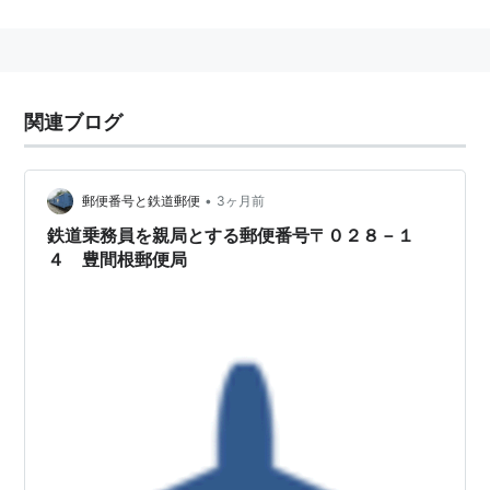
新潟県
新潟市中央区
山田町
石川県
加賀市
大聖寺
山田町
石川県加賀市
山田町
石川県
能美市
山田町
関連ブログ
岐阜県
高山市
山田町
福岡県
北九州市
小倉北区
山田町
大分県
日田市
山田町
•
郵便番号と鉄道郵便
3ヶ月前
鉄道乗務員を親局とする郵便番号〒０２８－１
山田町
(
地理
)
【
やまだちょう
】
４ 豊間根郵便局
地名
北海道
余市郡
余市町
山田町
青森県
むつ市
山田町
群馬県
高崎市
山田町
神奈川県
横浜市中区
山田町
新潟県
長岡市
栃尾
山田町