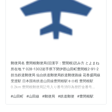
岐阜県
瑞浪市
山田町
愛知県
名古屋市北区
山田町
愛知県
名古屋市西区
山田町
愛知県
豊橋市
山田町
愛知県
田原市
山田町
三重県
四日市市
山田町
滋賀県
草津市
山田町
京都府
京都市
中京区
山田町
京都府京都市
東山区
山田町
郵便局名 豊間根郵便局(旧漢字：豐閒根)読み方 とよまね
京都府京都市
西京区
嵐山
山田町
所在地 〒028-1302岩手県下閉伊郡山田町豊間根2-91-2
兵庫県
神戸市
灘区
山田町
担当鉄道郵便局 仙台鉄道郵便局鉄道郵便路線 花巻盛岡線
兵庫県
神戸市北区
山田町
受渡駅 日本国有鉄道山田線豊間根駅キロ程 豊間根駅
兵庫県
姫路市
山田町
0.2km 豊間根郵便局記号入り番号消印為替貯金番号
兵庫県
小野市
山田町
83171局番号 171為替貯金記号 ゑにを現在の集配区 宮古
#
山田町
#
山田線
#
郵便局
#
鉄道郵便
#
豊間根駅
(山田)〒028-131930年(昭和5)当時の集配区域 歴史1928
兵庫県
加西市
山田町
年(昭和3)4月11日 豊間根郵便取扱所。1935年(昭和10)2
奈良県
大和郡山市
山田町
月11日 豊間根郵便局(三等)となる。無集配局。1936年(昭