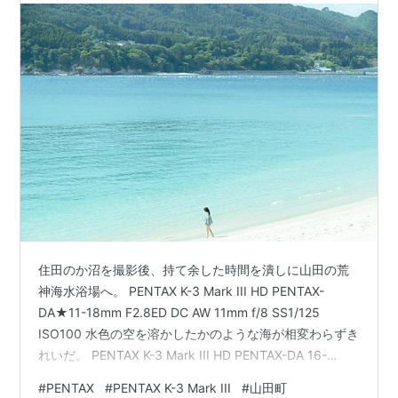
住田のか沼を撮影後、持て余した時間を潰しに山田の荒
神海水浴場へ。 PENTAX K-3 Mark III HD PENTAX-
DA★11-18mm F2.8ED DC AW 11mm f/8 SS1/125
ISO100 水色の空を溶かしたかのような海が相変わらずき
れいだ。 PENTAX K-3 Mark III HD PENTAX-DA 16-
85mm F3.5-5.6 ED DC WR 28mm f/8 SS1/400 ISO400
#
PENTAX
#
PENTAX K-3 Mark III
#
山田町
現地は25〜6℃で日陰にいると、とても心地良い。 海に