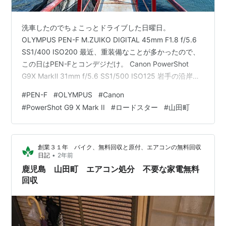
洗車したのでちょこっとドライブした日曜日。
OLYMPUS PEN-F M.ZUIKO DIGITAL 45mm F1.8 f/5.6
SS1/400 ISO200 最近、重装備なことが多かったので、
この日はPEN-Fとコンデジだけ。 Canon PowerShot
G9X MarkⅡ 31mm f/5.6 SS1/500 ISO125 岩手の沿岸部
はすっかり春の陽気。MA-1では少し暑いくらい。
#
PEN-F
#
OLYMPUS
#
Canon
OLYMPUS PEN-F M.ZUIKO DIGITAL ED 12mm F2.0
#
PowerShot G9 X Mark II
#
ロードスター
#
山田町
f/5.6 SS1/640 ISO200 見に行ってみたいなぁと思ってい
た、大沢弁財天。 OLYMPUS PEN…
創業３１年 バイク、無料回収と原付、エアコンの無料回収
•
日記
2年前
鹿児島 山田町 エアコン処分 不要な家電無料
回収