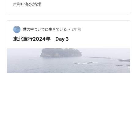
#
荒神海水浴場
足をつけるとまだかなり冷たかった。 PENTAX K-3 Mark
III HD PENTAX-DA 1…
•
世の中ついでに生きている
2年前
東北旅行2024年 Day３