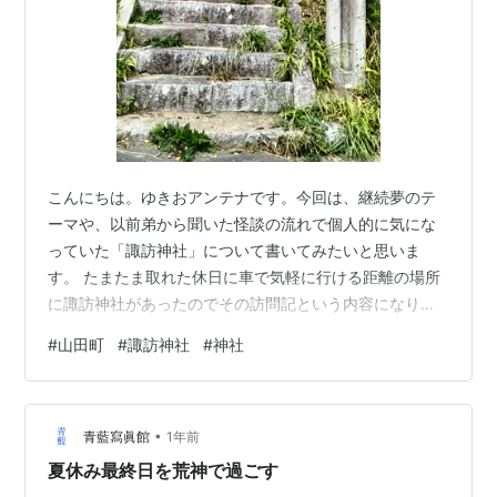
こんにちは。ゆきおアンテナです。今回は、継続夢のテ
ーマや、以前弟から聞いた怪談の流れで個人的に気にな
っていた「諏訪神社」について書いてみたいと思いま
す。 たまたま取れた休日に車で気軽に行ける距離の場所
に諏訪神社があったのでその訪問記という内容になりま
す。ですのでいつもより気軽な感じで読んでいただけれ
#
山田町
#
諏訪神社
#
神社
ばと思います。 ※参考記事
yukiotoyukitotakeshi1207.hatenablog.com 山田諏訪神
社について 諏訪神社の由緒（引用と現代語訳） 船越党と
•
は何者か？地名「船越」の考察 岩手県山田町・諏訪神社
青藍寫眞館
1年前
を訪問して 参拝後に立ち寄った道の駅「やまだ おいす
夏休み最終日を荒神で過ごす
た」 山田町の復興と土地…