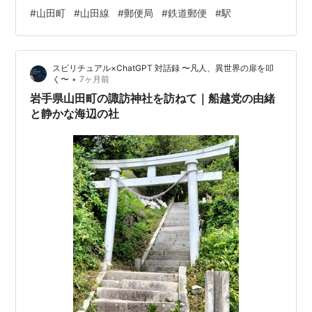
記号 ゑはる現在の集配区 宮古(山田)〒028-131930年(昭
#
山田町
#
山田線
#
郵便局
#
鉄道郵便
#
駅
和5)当時の集配区域 歴史1903年(明治36)12月10日 船越
郵便受取所として設置。1905年(明治38)4月1日 船越郵
便局(三等)となる。無集配局。 1937年(昭和12)12月16日
スピリチュアル×ChatGPT 対話録 〜凡人、異世界の扉を叩
集配事務取扱開始。1941年(昭和16)2月1…
•
く〜
7ヶ月前
岩手県山田町の諏訪神社を訪ねて｜船越党の由緒
と静かな海辺の社