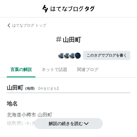
はてなブログ トップ
山田町
このタグでブログを書く
言葉の解説
ネットで話題
関連ブログ
山田町
(
地理
)
【
やまだまち
】
地名
北海道
小樽市
山田町
福島県
いわき市
山田町
解説の続きを読む
茨城県
常総市
水海道
山田町