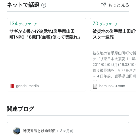
奈良県
天理市
山田町
ネットで話題
もっと見る
和11)4月1日 集配事務取扱開始。1941年(昭和16)2…
奈良県
五條市
山田町
愛媛県
松山市
山田町
134
70
ブックマーク
ブックマーク
愛媛県
新居浜市
山田町
サギか支援か!?被災地(岩手県山田
被災地の岩手県山田町
宮崎県
都城市
山田町
町)NPO「8億円(血税)使って雲隠れ」
スター速報
鹿児島県
鹿児島市
山田町
被災地の岩手県山田町で祈る僧
テゴリ東日本大震災 1：帰
2011/04/04(月) 16:08:1
舞う被災地を、祈りをさ
＝４日午前、岩手県山田町
信]2011/4/04 12:24
gendai.media
hamusoku.com
http://www.47news.jp/ph
2：名無しさん＠十一周年：20
16:08:44.62I...
関連ブログ
•
郵便番号と鉄道郵便
3ヶ月前