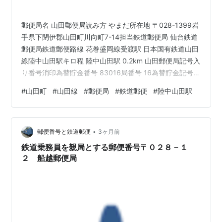
郵便局名 山田郵便局読み方 やまだ所在地 〒028-1399岩
手県下閉伊郡山田町川向町7-14担当鉄道郵便局 仙台鉄道
郵便局鉄道郵便路線 花巻盛岡線受渡駅 日本国有鉄道山田
線陸中山田駅キロ程 陸中山田駅 0.2km 山田郵便局記号入
り番号消印為替貯金番号 83016局番号 16為替貯金記号
ゑた現在の集配区 宮古(山田)〒028-131930年(昭和5)当
#
山田町
#
山田線
#
郵便局
#
鉄道郵便
#
陸中山田駅
時の集配区域 歴史1872年8月4日(明治5年7月1日) 山田郵
便取扱所として設置。 1875年(明治8)1月1日 山田郵便局
(五等)となる。1881年(明治14)7月25日 四等郵便局に改
•
定。1886年(明治19)4月26日 三等郵便局に改…
郵便番号と鉄道郵便
3ヶ月前
鉄道乗務員を親局とする郵便番号〒０２８－１
２ 船越郵便局