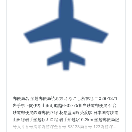
郵便局名 船越郵便局読み方 ふなこし所在地 〒028-1371
岩手県下閉伊郡山田町船越6-32-75担当鉄道郵便局 仙台
鉄道郵便局鉄道郵便路線 花巻盛岡線受渡駅 日本国有鉄道
山田線岩手船越駅キロ程 岩手船越駅 0.2km 船越郵便局記
号入り番号消印為替貯金番号 83123局番号 123為替貯金