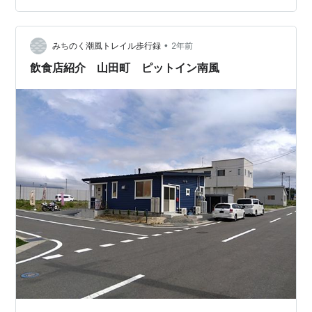
ます。 新ＨＰの方も中々評判がいいみたいで今日も 電話
ラッシュが続きました( ;∀;) 定番のガスを室外機に閉じ込
める作業（ポンプダウン） 作業をします、ストップ・温
•
みちのく潮風トレイル歩行録
2年前
暖化ですね！ 子供…
飲食店紹介 山田町 ピットイン南風