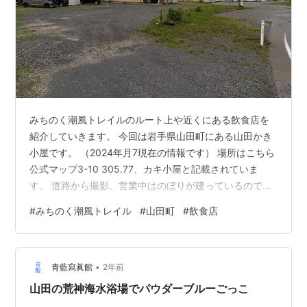
みちのく潮風トレイルのルート上や近くにある飲食店を
紹介していきます。 今回は岩手県山田町にある山田かき
小屋です。 （2024年月7現在の情報です） 場所はこちら
公式マップ3-10 305.77、カキ小屋と記載されていま
す。 道路から撮影。営業中はのぼりが建っているので分
かると思います。 こちらは冬季に予約制で蒸し牡蠣を提
#
みちのく潮風トレイル
#
山田町
#
飲食店
供する店として有名ですが、夏季も営業しています。 夏
季は予約は必要ありません。 写真は外の席。海が見えま
す。 牡蠣を使用したメニューの他に刺身やラーメンもあ
•
ります。 この日注文したのはガーリックバター定食
青藍寫眞館
2年前
￥1200。 牡蠣の他にベーコンとタマネギが入っていま
山田の荒神海水浴場でパウダーブルーごっこ
す。ごはんはおかわ…