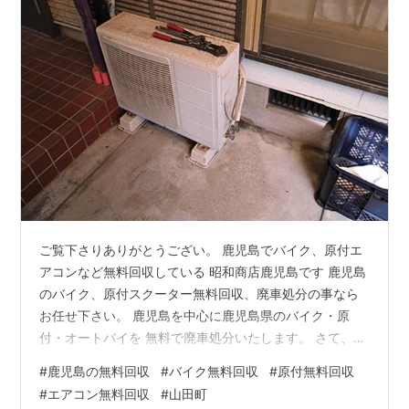
ご覧下さりありがとうござい。 鹿児島でバイク、原付エ
アコンなど無料回収している 昭和商店鹿児島です 鹿児島
のバイク、原付スクーター無料回収、廃車処分の事なら
お任せ下さい。 鹿児島を中心に鹿児島県のバイク・原
付・オートバイを 無料で廃車処分いたします。 さて、今
日のご紹介は山田町のお客様より エアコンとテレビなど
#
鹿児島の無料回収
#
バイク無料回収
#
原付無料回収
無料回収にお伺いしました、 本日のご依頼はホームペー
#
エアコン無料回収
#
山田町
ジをご覧になり お電話下さりました、ありがとうござい