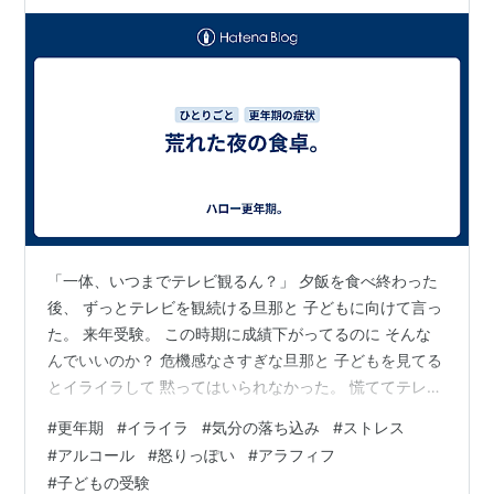
「一体、いつまでテレビ観るん？」 夕飯を食べ終わった
後、 ずっとテレビを観続ける旦那と 子どもに向けて言っ
た。 来年受験。 この時期に成績下がってるのに そんな
んでいいのか？ 危機感なさすぎな旦那と 子どもを見てる
とイライラして 黙ってはいられなかった。 慌ててテレビ
を消して 勉強を始める子ども。 イライラスイッチが入る
#
更年期
#
イライラ
#
気分の落ち込み
#
ストレス
と もう止まらず、 今までの不満が口から突いて 出るわ
#
アルコール
#
怒りっぽい
#
アラフィフ
出るわ。。 勉強に関係ない事まで 言い出してしまい、
#
子どもの受験
さすがに旦那が反論。 「子どもが勉強してる時に そんな