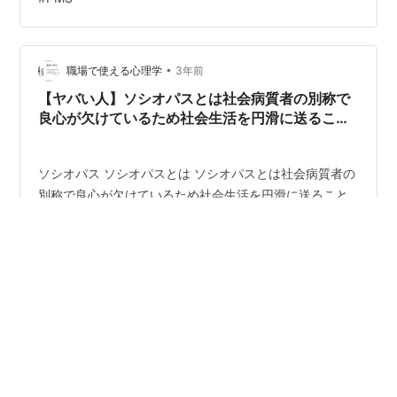
トイレットペーパーがびっちり付いていました。 リンク
↑Amazonオリジナルのトイレットペーパーなんてあるん
だ…知らなかった 家でも家で、私が母に「ごめん」と謝
っても苦虫を潰したような顔を…
•
職場で使える心理学
3年前
【ヤバい人】ソシオパスとは社会病質者の別称で
良心が欠けているため社会生活を円滑に送ること
が難しい精神障害の一種
ソシオパス ソシオパスとは ソシオパスとは社会病質者の
別称で良心が欠けているため社会生活を円滑に送ること
が難しい精神障害の一種です。ソシオパスという言葉
は、サイコパスと同様に、反社会的人格障害（ASPD)を
持つ人を指す言葉です。 精神保健の専門家が精神疾患の
診断に用いる「精神疾患の診断統計マニュアル」(D5M-
#
ソシオパス
#
精神障害
#
サイコパス
#
精神疾患
5) の最新版では、ASPDをルールや社会規範を一貫して
#
無責任
#
怒りっぽい
#
傲慢
#
不誠実
無視し、他人の権利を侵害することを繰り返す」と定義
#
ルールを守らない
#
衝動的
しています。 ソシオパスの特徴 無責任。 怒りっぽい。
傲慢で不誠実。 ルールを守らない。 衝動的に行動する。
失敗や罰から学ばない。 他者への共感性がない。 善悪の