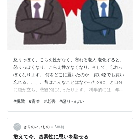
怒りっぽく、こらえ性がなく、忘れる老人 老化すると、
怒りっぽくなり、こらえ性がなくなり、そして、忘れっ
ぽくなります。 何をどこに置いたのか、買い物でも買い
忘れる、、、、昔はこんなことはなかったのに、と自分
に腹が立ち、悲観的になったります。 科学的には、年齢
と共に前頭葉が衰えることが原因で、仕方ないのです！
#
挑戦
#
青春
#
老害
#
怒りっぽい
忘れてしまったことを嘆いても、メモすればよかったと
後悔しないことです。今更、どうしようもないので、ま
あ、しょうがない、まあ、いいか、 仕方ないのですか
•
ら、ほどほどに受け流してください！対策を考えれば考
きりのいいもの
3年前
えるほど、泥沼にはまります。 いつまでも怒ったり、不
敢えて今、凶暴性に思いを馳せる