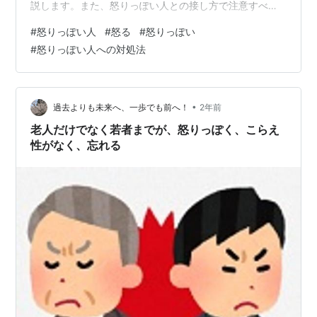
説します。また、怒りっぽい人との接し方で注意すべき
ことについても提供します。 はじめに 怒りっぽい人との
#
怒りっぽい人
#
怒る
#
怒りっぽい
関わると、時に大きなストレスとなり、心身ともに疲弊
#
怒りっぽい人への対処法
させてしまうことがあります。 「どうしてこんなに怒る
んだろう？」 「どう接すればいいかわからない…」 この
ような悩みを抱えた方も少なくないでしょう。 このブロ
グでは、怒りっぽい人との接し方について、以下の内容
•
過去よりも未来へ、一歩でも前へ！
2年前
を解説します。 ・怒りっぽくなる原因 …
老人だけでなく若者までが、怒りっぽく、こらえ
性がなく、忘れる