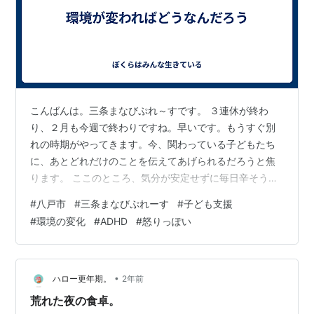
こんばんは。三条まなびぷれ～すです。 ３連休が終わ
り、２月も今週で終わりですね。早いです。もうすぐ別
れの時期がやってきます。今、関わっている子どもたち
に、あとどれだけのことを伝えてあげられるだろうと焦
ります。 ここのところ、気分が安定せずに毎日辛そうな
子がいます。どんな環境であれば、この子は落ち着くだ
#
八戸市
#
三条まなびぷれーす
#
子ども支援
ろうと思うのですが、分かりません。どんな環境であっ
#
環境の変化
#
ADHD
#
怒りっぽい
ても同じなのか、それとも環境が変われば落ち着くの
か、とにかく毎日を安心して過ごしてほしいなと思いま
す。 常に、気分がイライラしていて、いつ怒りのスイッ
チが入るかわからない。毎朝、辛そうにやってくる。今
•
ハロー更年期。
2年前
日失敗しませんように・・・そう思わない環境が与え…
荒れた夜の食卓。