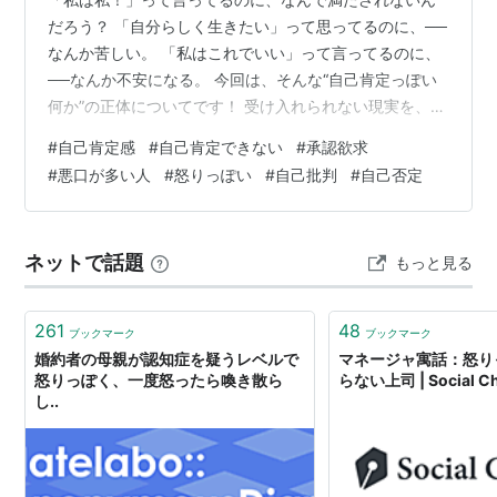
だろう？ 「自分らしく生きたい」って思ってるのに、──
なんか苦しい。 「私はこれでいい」って言ってるのに、
──なんか不安になる。 今回は、そんな“自己肯定っぽい
何か”の正体についてです！ 受け入れられない現実を、無
理やり上書きして誤魔化す。 私はそれを、「インチキ自
#
自己肯定感
#
自己肯定できない
#
承認欲求
己肯定」と呼んでます。 「私は私」って言ってるのに不
#
悪口が多い人
#
怒りっぽい
#
自己批判
#
自己否定
安が消えない 他人を見下したりマウントを取って安心し
ようとする 「ポジティブ思考」にすがって無理やり納得
してる これ全部、表面だけ“自己肯定”してるように見え
ネットで話題
もっと見る
て、「受け入れられない現実」から目をそらしてる状
態。 このパターンにハマる…
261
48
ブックマーク
ブックマーク
婚約者の母親が認知症を疑うレベルで
マネージャ寓話：怒り
怒りっぽく、一度怒ったら喚き散ら
らない上司 | Social C
し..