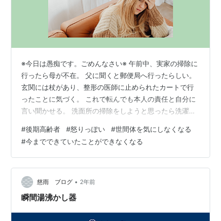
※今日は愚痴です。ごめんなさい※ 午前中、実家の掃除に
行ったら母が不在。 父に聞くと郵便局へ行ったらしい。
玄関には杖があり、整形の医師に止められたカートで行
ったことに気づく。 これで転んでも本人の責任と自分に
言い聞かせる。 洗面所の掃除をしようと思ったら洗濯機
の蓋が閉まっていた。 開けたら洗い終わった洗濯物。 バ
#
後期高齢者
#
怒りっぽい
#
世間体を気にしなくなる
タバタしていて干し忘れたのか？ 干していると母が帰宅
#
今までできていたことができなくなる
した。 「ただいま。あ～時間がかかった。」 と言うが、
明らかに挙動がおかしい。 洗濯物を干している私に何も
言わないし、 玄関にカートを出したまま放置。 いつもの
母ならすぐに片づけるはずが、 そのまま昼食の準備を始
•
慈雨 ブログ
2年前
めていた。 ちょっと…
瞬間湯沸かし器