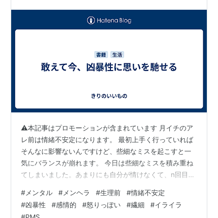
機嫌でいると、老害になってしまいます、、…
⚠本記事はプロモーションが含まれています 月イチのア
レ前は情緒不安定になります。 最初上手く行っていれば
そんなに影響ないんですけど、些細なミスを起こすと一
気にバランスが崩れます。 今日は些細なミスを積み重ね
てしまいました。あまりにも自分が情けなくて、n回目の
軽い注意を受けたときに涙が出てしまいました。 さすが
#
メンタル
#
メンヘラ
#
生理前
#
情緒不安定
に泣くわけにはいかないのでトイレに駆け込んで落ち着
#
凶暴性
#
感情的
#
怒りっぽい
#
繊細
#
イライラ
かせましたが、鏡を見たらまつ毛から上まぶたにかけて
#
PMS