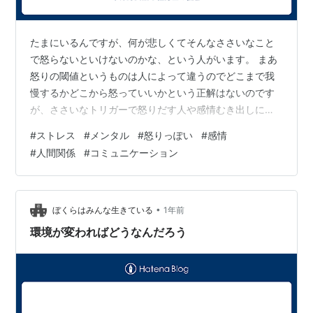
たまにいるんですが、何が悲しくてそんなささいなこと
で怒らないといけないのかな、という人がいます。 まあ
怒りの閾値というものは人によって違うのでどこまで我
慢するかどこから怒っていいかという正解はないのです
が、ささいなトリガーで怒りだす人や感情むき出しにな
る人を見ると「うーん」と思ってしまいます。 それがい
#
ストレス
#
メンタル
#
怒りっぽい
#
感情
いとも悪いとも言いません。その人にとっては我慢でき
#
人間関係
#
コミュニケーション
ないことなのでしょう。ただ、ものの言い方というもの
を考えずにいきなり感情むき出しにされても、された側
が困ります。 困るだけならまだしも、そのことによって
相手も怒ってしまうという悪循環につながりかねませ
•
ぼくらはみんな生きている
1年前
ん。そうなるともう泥沼ですね。 損しかしない気…
環境が変わればどうなんだろう