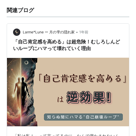
関連ブログ
•
Larme*Lune ー 月の雫の隠れ家
1年前
「自己肯定感を高める」は超危険！むしろしんど
いループにハマって壊れていく理由
「私は私！」って言ってるのに、なんで満たされないん