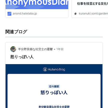
anond.hatelabo.jp
kuranuki.sonicgarden
関連ブログ
•
半分野良猫な社労士の憂鬱
1年前
怒りっぽい人