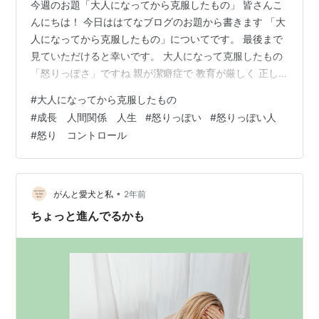
今週のお題「大人になってから克服したもの」 皆さんこ
んにちは！ 今日ははてなブログのお題から書きます 「大
人になってから克服したもの」についてです。 最後まで
見ていただけると幸いです。 大人になって克服したもの
「怒りっぽさ」ですね 親が潔癖症で 教育が厳しく 正し
いことを徹底的に叩き込まれたせいか 自分がミリずれて
#
大人になってから克服したもの
も 他人がミリずれても 怒ったりイライラしたりでした。
#
成長 人間関係 人生
#
怒りっぽい
#
怒りっぽい人
他人と正しい正しくないでぶつかるわ 自分が正しくない
#
怒り コントロール
と怒るわ、嘆くわという感じで…。 昔は アニメに出てく
る風紀委員長のような 性格でした。 真面目も行き過ぎる
とこうなるわけで… 社会に出て 正義を振りかざして 見事
におられて…
•
がんと愛犬と私
2年前
ちょっと進んでるかも