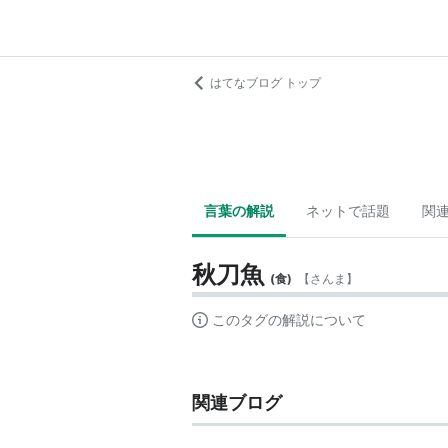
はてなブログ トップ
言葉の解説
ネットで話題
関
秋刀魚
(
食
)
【
さんま
】
このタグの解説について
関連ブログ