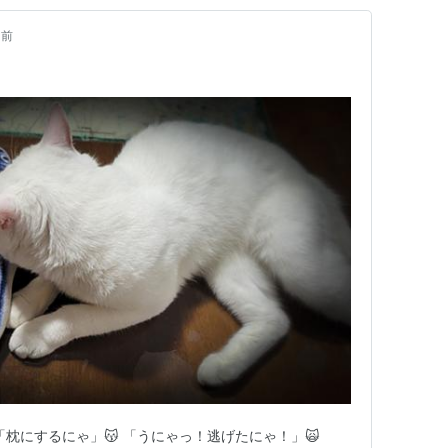
日前
「枕にするにゃ」😽 「うにゃっ！逃げたにゃ！」🙀