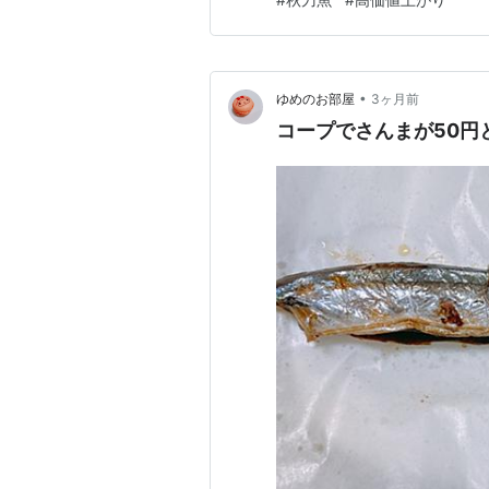
が競り落としました。 そして
店舗では6匹が販売さ…
•
ゆめのお部屋
3ヶ月前
コープでさんまが50円