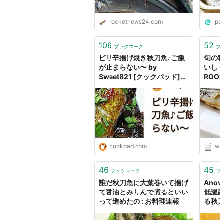
rocketnews24.com
p
106
52
ブックマーク
ピリ辛揚げ焼き秋刀魚♪ご飯
旬の
が止まらない〜 by
いし
Sweet821 [クックパッド]
RO
簡単おいしいみんなのレシピ
が40万品
cookpad.com
w
46
45
ブックマーク
誰だ秋刀魚に大葉巻いて揚げ
Anov
て醤油とみりんで煮るといい
低温
って進めたの : お料理速報
る秋
- 