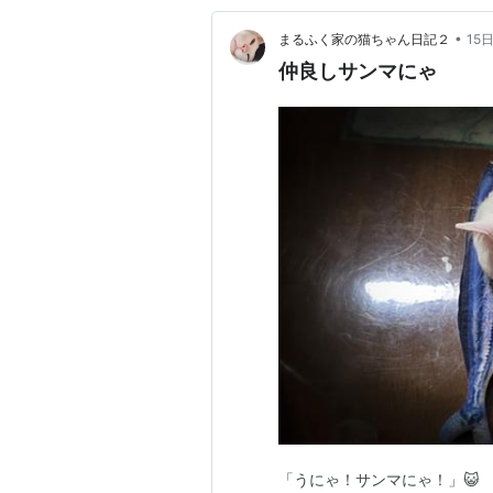
•
まるふく家の猫ちゃん日記２
15
仲良しサンマにゃ
「うにゃ！サンマにゃ！」😺 