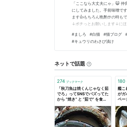
「ここなら大丈夫にゃ」😺 仲
にしてみました。手前味噌です
ます👍もちろん晩酌🍺の時も
↓ポチっとお願いします↓にほ
↓https://www.instagra
#
ましろ
#
白猫
#
猫ブログ
#
キュウリのわさび漬け
ネットで話題
274
180
ブックマーク
「秋刀魚は焼くんじゃなく茹
艦こ
でろ」ってSNSでバズってた
がガ
から “焼き” と “茹で” を食べ
ページ目
比べてみた結果 → ある部位
の味が変わってる