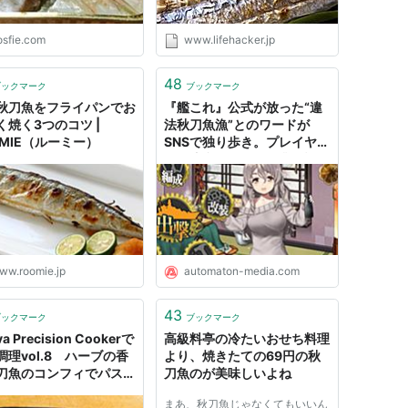
osfie.com
www.lifehacker.jp
48
ブックマーク
ブックマーク
秋刀魚をフライパンでお
『艦これ』公式が放った“違
く焼く3つのコツ |
法秋刀魚漁”とのワードが
OMIE（ルーミー）
SNSで独り歩き。プレイヤー
への注意喚起が「漁業の話
か」と誤解される -
AUTOMATON
ww.roomie.jp
automaton-media.com
43
ブックマーク
ブックマーク
a Precision Cookerで
高級料亭の冷たいおせち料理
調理vol.8 ハーブの香
より、焼きたての69円の秋
刀魚のコンフィでパスタ
刀魚のが美味しいよね
ぶち猫おかわり
まあ、秋刀魚じゃなくてもいいん