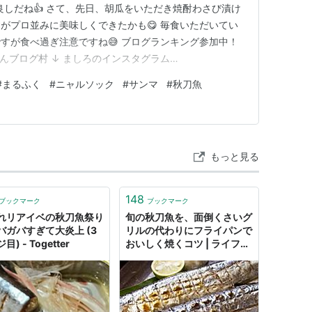
良しだね👍 さて、先日、胡瓜をいただき焼酎わさび漬け
がプロ並みに美味しくできたかも😋 毎食いただいてい
ですが食べ過ぎ注意ですね😅 ブログランキング参加中！
んブログ村 ↓ ましろのインスタグラム
m.com/marufuku300/ ランキング参加中gooからきました
#
まるふく
#
ニャルソック
#
サンマ
#
秋刀魚
もっと見る
148
ブックマーク
ブックマーク
れリアイベの秋刀魚祭り
旬の秋刀魚を、面倒くさいグ
バガバすぎて大炎上 (3
リルの代わりにフライパンで
) - Togetter
おいしく焼くコツ | ライフハ
ッカー・ジャパン