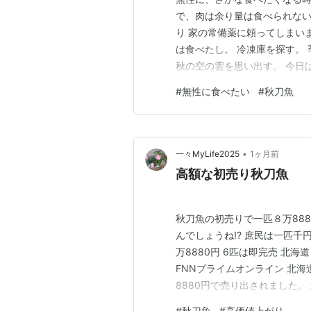
で、肉は余り量は食べられない
り 家の常備薬に頼ってしまい
は食べたし。 冷凍庫を探す。
秋の空の雲を思い出す。 今日
張りこの秋刀魚に合うのは、大
#
無性に食べたい
#
秋刀魚
軽く混ぜて、振りかけます。 
に合ういます。 有難うござい
•
一々MyLife2025
1ヶ月前
高額な初売り秋刀魚
秋刀魚の初売りで一匹８万88
んでしょうね!? 庶民は一匹千
万8880円 6匹は即完売 北海
FNNプライムオンライン 北海
8880円で売り出されました。
朝、漁船4隻が戻り、初競りでは
#
秋刀魚
#
高価値上がり