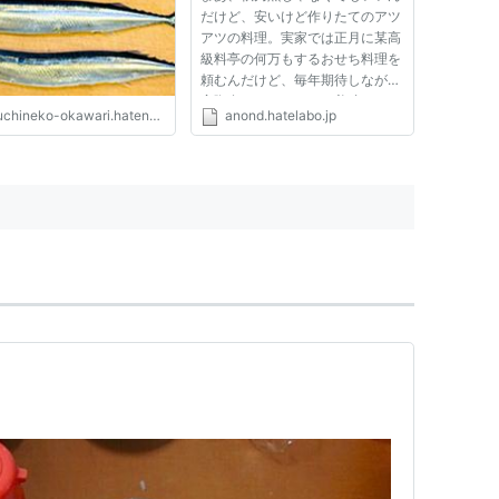
だけど、安いけど作りたてのアツ
アツの料理。実家では正月に某高
級料亭の何万もするおせち料理を
頼むんだけど、毎年期待しながら
実際食べてみるとまあ美味しいっ
chineko-okawari.hatenablog.com
anond.hatelabo.jp
ちゃあ美味しいんだけど…って感
じ。特に魚の焼き物。いい魚なん
だろうなってのは思うけど、作り
おきの冷たくなってるやつじゃ...