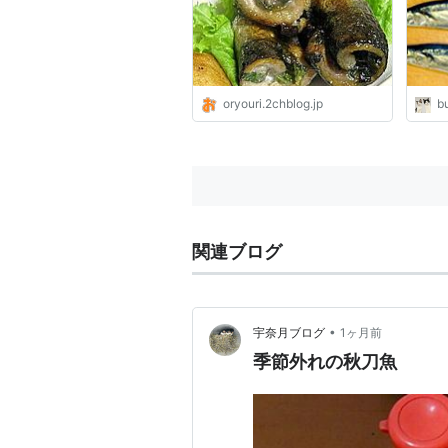
oryouri.2chblog.jp
bu
関連ブログ
•
宇奈月ブログ
1ヶ月前
季節外れの秋刀魚