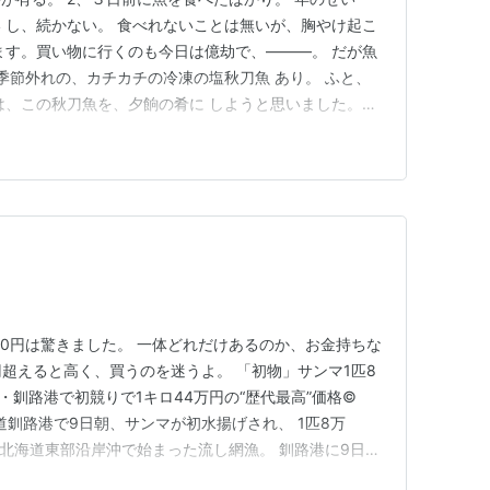
 し、続かない。 食べれないことは無いが、胸やけ起こ
ます。買い物に行くのも今日は億劫で、―――。 だが魚
 季節外れの、カチカチの冷凍の塩秋刀魚 あり。 ふと、
は、この秋刀魚を、夕餉の肴に しようと思いました。矢
根。 それも大根おろし。醤油に味の素を、３振りして
塩が有るので、少し薄めの出汁に してやるとよく秋刀魚
ました。完。
80円は驚きました。 一体どれだけあるのか、お金持ちな
円超えると高く、買うのを迷うよ。 「初物」サンマ1匹8
道・釧路港で初競りで1キロ44万円の“歴代最高”価格©
道釧路港で9日朝、サンマが初水揚げされ、 1匹8万
 北海道東部沿岸沖で始まった流し網漁。 釧路港に9日
1kg44万円と、 釧路で歴代最高の価格で地元の鮮魚店