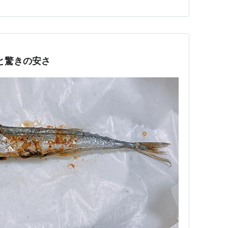
、競り落とされた「初物」のサンマのうち、 釧路町内の
と驚きの安さ