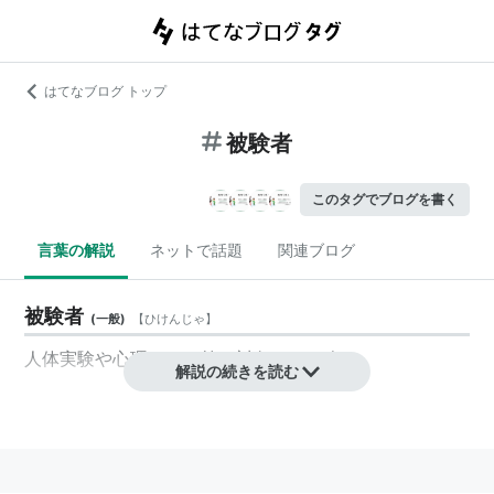
はてなブログ トップ
被験者
このタグでブログを書く
言葉の解説
ネットで話題
関連ブログ
被験者
(
一般
)
【
ひけんじゃ
】
人体実験や心理テスト等の対象となる人。
解説の続きを読む