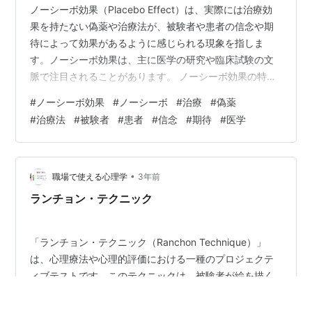
ノーシーボ効果（Placebo Effect）は、実際には治療効
果を持たない偽薬や治療法が、被験者や患者の信念や期
待によって効果があるように感じられる現象を指しま
す。ノーシーボ効果は、主に医学の研究や臨床試験の文
脈で注目されることがあります。 ノーシーボ効果の特徴
的な点は、被験者や患者の信念や期待が、実際の治療効
#
ノーシーボ効果
#
ノーシーボ
#
治療
#
偽薬
果を超えた効果を引き起こすことです。この現象は、被
#
治療法
#
被験者
#
患者
#
信念
#
期待
#
医学
験者や患者の心理的な要素や期待が身体的な変化に影響
を与えることを示しています。 ノーシーボ効果は、さま
ざまな症状や疾患に対して観察されます。例えば、頭痛
や吐き気、不眠症などの一般的な症状から、うつ病や炎
•
職場で使える心理学
3年前
症性疾患などのより重度な疾患に至る…
ランチョン・テクニック