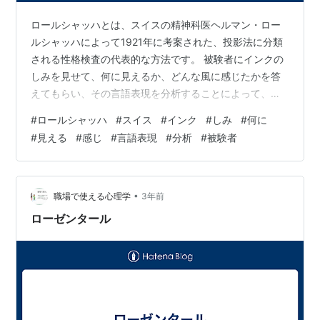
ロールシャッハとは、スイスの精神科医ヘルマン・ロー
ルシャッハによって1921年に考案された、投影法に分類
される性格検査の代表的な方法です。 被験者にインクの
しみを見せて、何に見えるか、どんな風に感じたかを答
えてもらい、その言語表現を分析することによって、被
験者の思考過程やその障害を推定するものである。 ロー
#
ロールシャッハ
#
スイス
#
インク
#
しみ
#
何に
ルシャッハテストは、被験者の無意識やパーソナリティ
#
見える
#
感じ
#
言語表現
#
分析
#
被験者
を探る際に有効な検査です。被験者は、インクのしみと
いう曖昧な刺激に対して、自分の思考や感情を投影して
しまいます。そのため、被験者の回答から、その人の思
考の癖や、感情の表し方、対人関係の傾向など、普段の
•
職場で使える心理学
3年前
生活ではなかなか見えてこない部分を知ること…
ローゼンタール