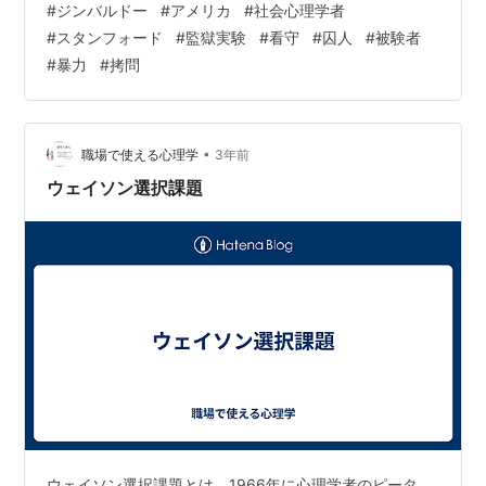
#
ジンバルドー
#
アメリカ
#
社会心理学者
教鞭をとり、1968年からスタンフォード大学の教授とな
#
スタンフォード
#
監獄実験
#
看守
#
囚人
#
被験者
っています。 スタンフォード監獄実験は、1971年にスタ
#
暴力
#
拷問
ンフォード大学で行われた実験です。普通の大学生を被
験者として、24人の被験者をコインの裏表で「看守」か
「囚人」の役割に割り当て、スタンフォード大学の地下
実験室を改造した擬似監獄で2週…
•
職場で使える心理学
3年前
ウェイソン選択課題
ウェイソン選択課題とは、1966年に心理学者のピータ