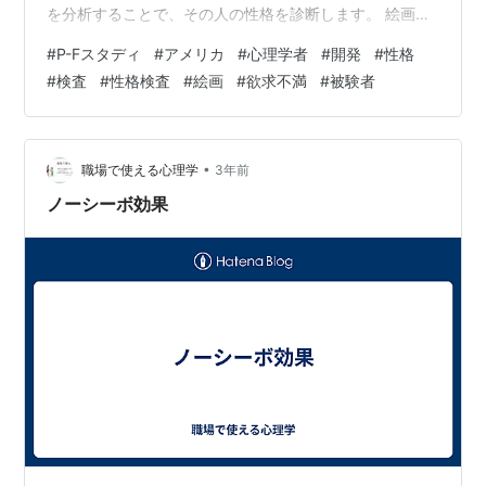
を分析することで、その人の性格を診断します。 絵画に
は、子ども、青年、成人向けの3種類があり、それぞれ
#
P-Fスタディ
#
アメリカ
#
心理学者
#
開発
#
性格
24枚ずつあります。絵画には、子どもが大人に対して反
#
検査
#
性格検査
#
絵画
#
欲求不満
#
被験者
論したり、青年が友人に対して反論したり、成人が上司
に対して反論したりする場面が描かれています。 被験者
は、絵画を見て、その場面でどう感じるか、どう反応す
るかを自由に答えます。回答は、攻撃性、回避性、受容
•
職場で使える心理学
3年前
性、合…
ノーシーボ効果