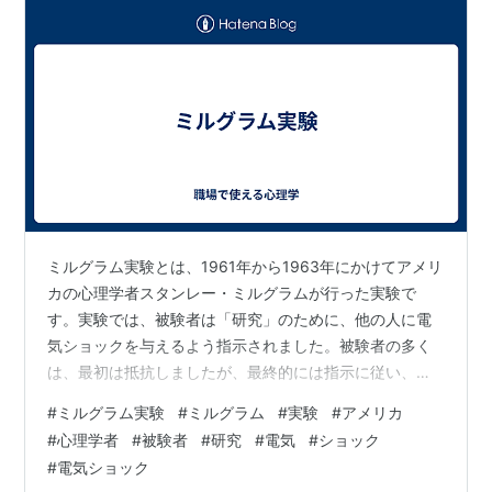
ミルグラム実験とは、1961年から1963年にかけてアメリ
カの心理学者スタンレー・ミルグラムが行った実験で
す。実験では、被験者は「研究」のために、他の人に電
気ショックを与えるよう指示されました。被験者の多く
は、最初は抵抗しましたが、最終的には指示に従い、電
気ショックを与えました。この実験は、人間が権威者か
#
ミルグラム実験
#
ミルグラム
#
実験
#
アメリカ
ら命令されると、たとえそれが道徳的に間違っていると
#
心理学者
#
被験者
#
研究
#
電気
#
ショック
しても、それに従う傾向があることを示しています。
#
電気ショック