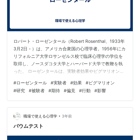
ロバート・ローゼンタール（Robert Rosenthal、1933年
3月2日 - ）は、アメリカ合衆国の心理学者。1956年にカ
リフォルニア大学ロサンゼルス校で臨床心理学の学位を
取得し、ノースダコタ大学とハーバード大学で教鞭を執
った。 ローゼンタールは、実験者効果やピグマリオン効
果に関する研究で知られる。実験者効果とは、実験者が
#
ローゼンタール
#
実験者
#
効果
#
ピグマリオン
被験者に対して持つ期待や偏見が、被験者の行動や結果
#
研究
#
被験者
#
期待
#
偏見
#
行動
#
影響
に影響を与える現象である。ピグマリオン効果とは、教
師や指導者が生徒に対して持つ期待が高くなると、生徒
の成績や行動が向上する現象である。 ローゼンタールの
代表的な研究は、1966年に行われたピグマリオン効果に
•
職場で使える心理学
3年前
関する研究で…
バウムテスト