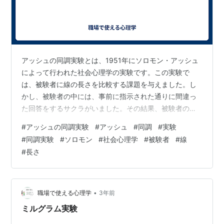
アッシュの同調実験とは、1951年にソロモン・アッシュ
によって行われた社会心理学の実験です。この実験で
は、被験者に線の長さを比較する課題を与えました。し
かし、被験者の中には、事前に指示された通りに間違っ
た回答をするサクラがいました。その結果、被験者の約
75%がサクラに同調して間違った回答をしました。この
#
アッシュの同調実験
#
アッシュ
#
同調
#
実験
実験は、人間が集団の圧力に弱く、自分の意見を曲げて
#
同調実験
#
ソロモン
#
社会心理学
#
被験者
#
線
でも集団に同調しようとする傾向があることを示してい
#
長さ
ます。 アッシュの同調実験は、その後も多くの研究者に
よって行われ、その結果は、教育、マーケティング、政
治など、さまざまな分野に応用されています。たとえ
ば、教育分野では、生徒の学習意欲を高めるために…
•
職場で使える心理学
3年前
ミルグラム実験