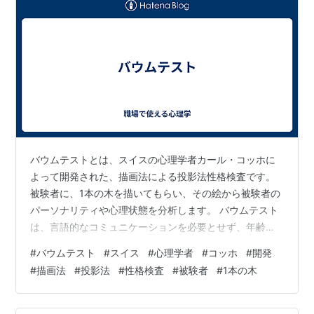
バウムテストとは、スイスの心理学者カール・コッホに
よって開発された、描画法による投影法性格検査です。
被験者に、1本の木を描いてもらい、その絵から被験者の
パーソナリティや心理状態を分析します。 バウムテスト
は、言語的なコミュニケーションを必要とせず、年齢や
知的レベルに関係なく幅広く適用できる検査です。その
#
バウムテスト
#
スイス
#
心理学者
#
コッホ
#
開発
ため、子どもから高齢者まで、さまざまな人々のパーソ
#
描画法
#
投影法
#
性格検査
#
被験者
#
1本の木
ナリティや心理状態を把握するために用いられていま
す。 バウムテストの解釈は、描かれた木の全体的な印
象、木の描かれた位置（空間的側面）、筆圧・ストロー