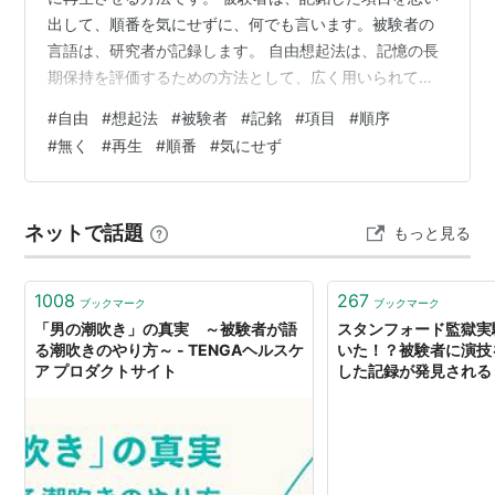
出して、順番を気にせずに、何でも言います。被験者の
言語は、研究者が記録します。 自由想起法は、記憶の長
期保持を評価するための方法として、広く用いられてい
ます。 自由想起法では、被験者が記銘した項目を、どれ
#
自由
#
想起法
#
被験者
#
記銘
#
項目
#
順序
だけ正確に、どれだけ多く再生できるかによって、記憶
#
無く
#
再生
#
順番
#
気にせず
の強さを評価することができます。また、被験者が再生
した項目の順番や、再生に要した時間なども、記憶の特
徴を明らかにするために分析されます。 自由想起法は、
ネットで話題
もっと見る
記憶の研究だけでなく、言語学や教育心理学などの研究
にも用いられています。 例えば、言語学では…
1008
267
ブックマーク
ブックマーク
「男の潮吹き」の真実 ～被験者が語
スタンフォード監獄実
る潮吹きのやり方～ - TENGAヘルスケ
いた！？被験者に演技
ア プロダクトサイト
した記録が発見される