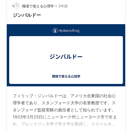
ク（動態的側面）、幹・樹皮・枝・樹冠・根・地面・
•
職場で使える心理学
3年前
実・花等の状態（内容分析）などから、客観的な把握
ジンバルドー
を…
フィリップ・ジンバルドーは、アメリカ合衆国の社会心
理学者であり、スタンフォード大学の名誉教授です。ス
タンフォード監獄実験の責任者として知られています。
1933年3月23日にニューヨーク州ニューヨーク市で生ま
れ、ブルックリン大学で学士号を取得し、イエール大学
で博士号を取得しました。その後、ニューヨーク大学で