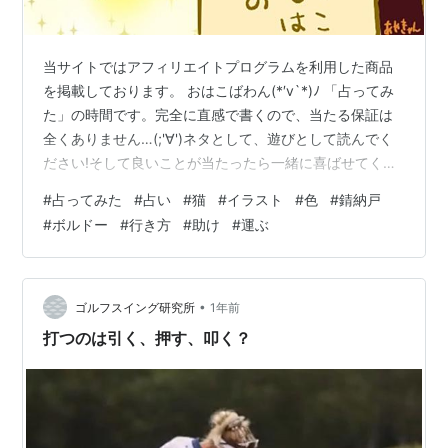
当サイトではアフィリエイトプログラムを利用した商品
を掲載しております。 おはこばわん(*′v`*)ﾉ 「占ってみ
た」の時間です。完全に直感で書くので、当たる保証は
全くありません…(;'∀')ネタとして、遊びとして読んでく
ださい!そして良いことが当たったら一緒に喜ばせてくだ
さい!! 完全なる遊びなので、この記事を朝🌞読んで今日
#
占ってみた
#
占い
#
猫
#
イラスト
#
色
#
錆納戸
の運勢にするもよし夜 🌛読んで明日の運勢にするもよし
#
ボルドー
#
行き方
#
助け
#
運ぶ
来週、来月の…なんてのもありでご自由にして頂ければ
と考えています。 それではやってみよう('ω')ﾉ 次の２色
のうち、どちらかを選んでください。結果は下～ ～～ 結
果 ～～ 錆納戸を選んだ方… 行き方を確認しておきまそー
•
ゴルフスイング研究所
1年前
(…
打つのは引く、押す、叩く？