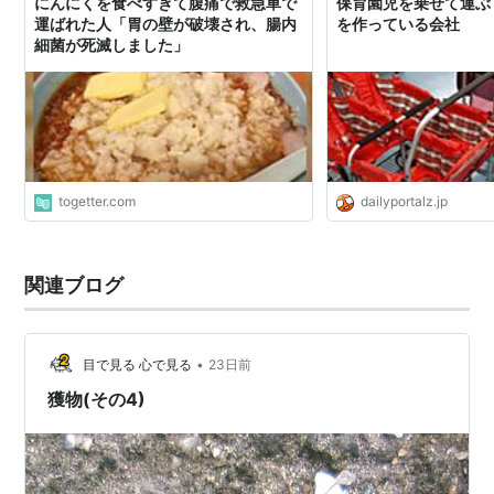
にんにくを食べすぎて腹痛で救急車で
保育園児を乗せて運ぶ
運ばれた人「胃の壁が破壊され、腸内
を作っている会社
細菌が死滅しました」
togetter.com
dailyportalz.jp
関連ブログ
•
目で見る 心で見る
23日前
獲物(その4)