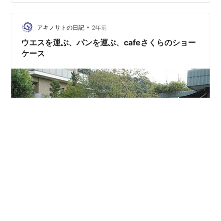
・・・・・・・・・・ いかがでしたか？ では、この短い
記事から去る前に、「はこぶ、かんたー」と5回繰り返し
•
て発音してみてください。 次に目を閉じ、何も見ずに言
アキノサトの日記
2年前
えたら成功です。 仮に言えなくても、もう一度発音を見
ウエスを運ぶ、パンを運ぶ、cafeさくらのショー
てから何度も試してください。…
ケース
午後2時前。ウエスの納品へ行き、新しくクリーニングさ