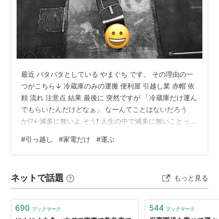
最近 バタバタとしている やまぐち です。 その理由の一
つがこちら↓ 冷蔵庫のみの運搬 便利屋 引越し業 赤帽 依
頼 流れ 注意点 結果 最後に 突然ですが 「冷蔵庫だけ運ん
でもらいたんだけどなぁ」 なーんてことはないだろう
か⁉️←滅多に無いよ そう❗️ 人生の中で滅多に無いことって
どこに頼むのが正解かわからない だもんで、ネットで検
#
引っ越し
#
家電だけ
#
運ぶ
索したり、AIに聞いてみたりするのだが、安すぎて不安
になってみたり 悪評が目についたりして結局 堂々巡りな
思考に 陥ってしまったりするものです。 冷蔵庫のみの運
ネットで話題
もっと見る
搬 調べてみると、大体は以下のサービスから チョイスす
るような感じ 便利屋 時間が目安となり、お手伝い…
690
544
ブックマーク
ブックマーク