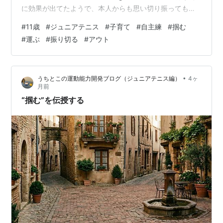
に効果が出てたようで、本人からも思い切り振ってもア
ウトしなくなった、という言葉や、妻からもコーチから
#
11歳
#
ジュニアテニス
#
子育て
#
自主練
#
掴む
振り切ってることを褒められてたよ、なんて話も出ては
#
運ぶ
#
振り切る
#
アウト
いたんです。 まぁ今までなかった感覚で打つようになっ
たわけですから、変化はありますよね。 恐らくね。 そん
な折。 たまたま僕が送り迎え出来る日があり、実際にあ
•
うちとこの運動能力開発ブログ（ジュニアテニス編）
4ヶ
いつのプレーを見たんですね。 主にマッチ練習です。
月前
色々聞いて…
“掴む”を伝授する