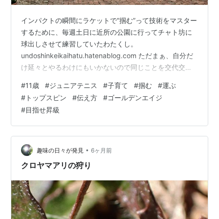
インパクトの瞬間にラケットで“掴む”って技術をマスター
するために、毎週土日に近所の公園に行ってチャト坊に
球出しさせて練習していたわたくし。
undoshinkeikaihatu.hatenablog.com ただまぁ、自分だ
け延々とやるわけにもいかないので同じことを交代交代
にやるわけですよ。 で、あいつの場合、短い距離で僕の
#
11歳
#
ジュニアテニス
#
子育て
#
掴む
#
運ぶ
手元に収まるはクリアしてるんですが、トップスピンを
#
トップスピン
#
伝え方
#
ゴールデンエイジ
かけてまっすぐに胸元に打ち返してくるんですね。痛
#
目指せ昇級
ぇ。 “掴む”場合だったらこれでは出来てないことになる
んですけど、別にチャト坊はその練習してるわけじゃな
いしね、ってことでそのままにしてたんです。 本当はで
すよ。 本当はせっか…
•
趣味の日々が発見
6ヶ月前
クロヤマアリの狩り