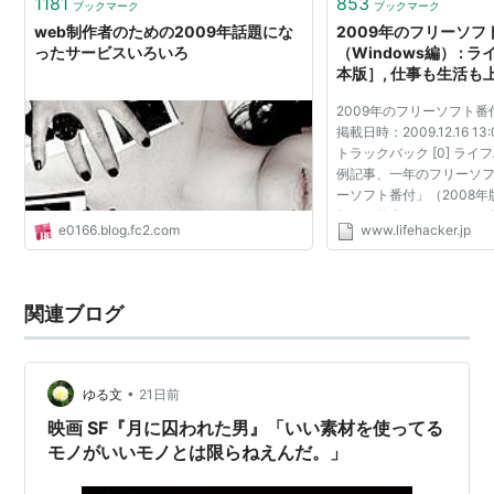
民主党推薦の
林文子
が当選するなど、民主党の
1181
853
ブックマーク
ブックマーク
一人勝ちが際立った
web制作者のための2009年話題にな
2009年のフリーソフ
ったサービスいろいろ
（Windows編） :
本版］, 仕事も生活も
◆
9月の出来事
イフハック情報満載の
2009年のフリーソフト番付
ア
9月16日
掲載日時：2009.12.16 13:
衆院選を受けた特別国会が召集され、民主党、国
トラックバック [0] ラ
例記事、一年のフリーソ
民新党及び社民党等による
鳩山由紀夫内閣
が発
ーソフト番付」（2008
足。自民党及び公明党は野党に転落
年も、仕事にPCライフに
e0166.blog.fc2.com
www.lifehacker.jp
ものや、一度起動したき
◆
10月の出来事
たフリーソフトがあ...
10月2日
関連ブログ
2016年夏季
オリンピック
開催地に
リオデジャネイ
ロ
が決定。
南米大陸
では初。東京、シカゴ及びマ
ドリードは落選
•
ゆる文
21日前
映画 SF『月に囚われた男』「いい素材を使ってる
フィクション
モノがいいモノとは限らねえんだ。」
没