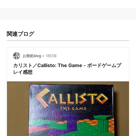
1月5日
株券電子化
1月20日
関連ブログ
バラク・オバマ
が、
アメリカ合衆国
第44代大統領
に就任
•
お髭処blog
18日前
◆
5月の出来事
カリスト／Callisto: The Game - ボードゲームプ
5月16日
レイ感想
小沢一郎
が、
民主党
代表を辞任。後任に、
鳩山由
紀夫
が就任
5月21日
裁判員制度
（裁判員の参加する刑事裁判に関する
法律）施行
◆
7月の出来事
7月21日