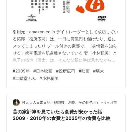
引用元：amazon.co.jp デイトレーダーとして成功してい
る拓郎（役所広司）は、一日に何億円も儲けたり、逆に
スッてしまったり プール付きの豪邸で、（株情報を知ら
せる）携帯電話を肌身離さないでいる 妻（小林聡美）と
息子の拓也（瑛太）は、そんな父親に半ば呆れながら
も、平穏な日々を過ごしていた そんなある日、拓也が車
#
2009年
#
日本映画
#
役所広司
#
映画
#
瑛太
に轢かれ意識不明の重体になる そんな拓也には（片時も
#
二階堂ふみ
#
小林聡美
離れたくないほどに好かれている）彼女（二階堂ふみ）
がいて、事故の後もひっきりなしに拓也の携帯電話が鳴
り続ける 役所広司の監督（主演）デビュー作 小林聡美と
は夫婦らしく映らなかったけれど、なかなか個性的な作
•
杉元大の日常日記（格闘技、創作、その他色々）
6ヶ月前
品だった 2009年公開の…
昔の家計簿を見ていたら食費が安かった話
2009・2010年の食費と2025年の食費を比較