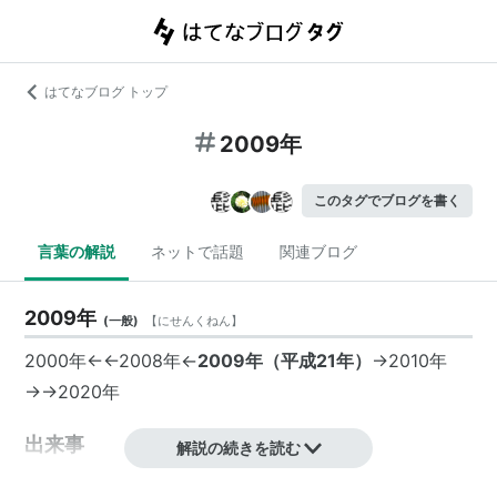
はてなブログ トップ
2009年
このタグでブログを書く
言葉の解説
ネットで話題
関連ブログ
2009年
(
一般
)
【
にせんくねん
】
2000年
←←
2008年
←
2009年
（平成21年）
→
2010年
→→
2020年
出来事
解説の続きを読む
◆
1月の出来事