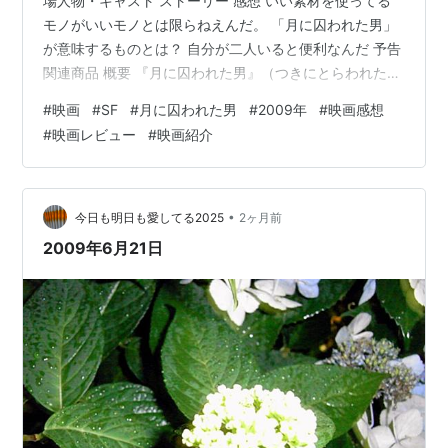
場人物・キャスト ストーリー 感想 いい素材を使ってる
11月10日
森繁久彌
（俳優
モノがいいモノとは限らねえんだ。 「月に囚われた男」
が意味するものとは？ 自分が二人いると便利なんだ 予告
ヒット曲
関連商品 概要 『月に囚われた男』（つきにとらわれたお
とこ、英: Moon）は、2009年のイギリスのSFスリラー
#
映画
#
SF
#
月に囚われた男
#
2009年
#
映画感想
Believe/嵐
映画。 本作はデヴィッド・ボウイの息子であるダンカ
#
映画レビュー
#
映画紹介
明日の記憶/嵐
ン・ジョーンズの長編映画監督としてのデビュー作であ
り、1970年代後半から1980年代前半のサイエンスフィク
愛のままで/秋元順子
ション映画の雰囲気を再現した作品である[5]。 そのた
イチブトゼンブ/B'z
め、『サイレント・ラ…
•
今日も明日も愛してる2025
2ヶ月前
ひまわり/遊助
2009年6月21日
RESCUE/KAT-TUN
干支
丑年
関連キーワード
年号