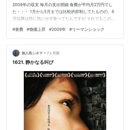
2009年の収支 毎月の支出明細 食費が平均月2万円でし
た・・・ 1月から5月までは比較的節制してたものの、6
月以降は特に気にせず食べてたんですが それでもこの安
さ 2010年の食費 2010年は4月から働き始めたので昼飯
#
食費
#
物価上昇
#
2009年
#
リーマンショック
は会社の食堂で450円～550円で食べてました 2025年の
食費 2009年と2025年を比較したら... ほぼ2倍 Noshと出
前を使いすぎた感はありますがそれでも1.5倍は上がりま
•
した 今年は胃腸トラブルもあり、1月は3万ちょっとでし
無人島シネマ
7ヶ月前
たが これがいいのか…
1621. 静かなる叫び