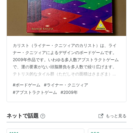
内閣総理大臣・
麻生太郎
により衆議院が解散
7月22日
日本で
皆既日食
が観測される
◆
8月の出来事
カリスト（ライナー・クニツィアのカリスト）は、ライ
8月3日
ナー・クニツィアによるデザインのボードゲームです。
裁判員
が参加した刑事裁判が東京地裁で開かれる
2009年作品です。いわゆる多人数アブストラクトゲーム
（〜6日）
で、運の要素がない頭脳勝負を多人数で繰り広げます。
押尾学
、麻薬取締法違反で逮捕される
テトリス的なタイル群（ただしその面積はさまざま）を
8月8日
既に置いたタイルに面で接するように置いてゆきます。1
#
ボードゲーム
#
ライナー・クニツィア
酒井法子
、覚せい剤取締法違反で逮捕される
手番に1枚です。誰も置く事ができなくなるまで盤面に置
#
アブストラクトゲーム
#
2009年
いてゆき、手元に残ったタイルの面積が失点です。今回4
8月30日
人で2回プレイ。陣取り的です。自分専用の区画を作るよ
第45回衆議院議員総選挙
うに囲い込むことができればとても有利です。しかし、
民主党
が308議席を獲得し、戦後初めて野党が
ネットで話題
もっと見る
皆それがわかっているので簡単にはそうはゆきません。
衆議院
で単独過半数を得ての政権交代が実現す
誰とどこで争い、どこでは争わないのか。…
ることになった。同日実施の
横浜市
長選挙でも