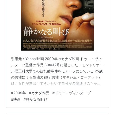
引用元：Yahoo!映画 2009年のカナダ映画 ドゥニ・ヴィ
ルヌーブ監督の作品 89年12月に起こった、モントリオー
ル理工科大学での銃乱射事件をモチーフにしている 25歳
の男性による単独の犯行 男性（マキシム・ゴーデット）
は、女性が進出してきたせいで自分が希望通りのキャリ
アを築けなかったという思い込みを持っており、反ファ
#
2009年
#
カナダ作品
#
ドゥニ・ヴィルヌーブ
ミニズムを掲げている異常者 銃を抱えて教室に入り女性
#
映画
#
静かなる叫び
だけを狙って乱射し、14人の学生を死亡させ犯行後自ら
も命を絶つ （心身共に）重傷を負いながらも生き残った
ヴァレリー（カリーヌ・ヴァナッス）と、凄惨な現場の