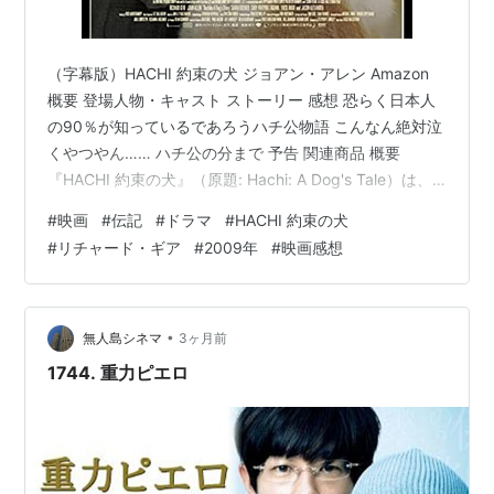
（字幕版）HACHI 約束の犬 ジョアン・アレン Amazon
概要 登場人物・キャスト ストーリー 感想 恐らく日本人
の90％が知っているであろうハチ公物語 こんなん絶対泣
くやつやん…… ハチ公の分まで 予告 関連商品 概要
『HACHI 約束の犬』（原題: Hachi: A Dog's Tale）は、
2009年に公開されたアメリカ合衆国の映画。忠犬ハチ公
#
映画
#
伝記
#
ドラマ
#
HACHI 約束の犬
の実話を描いた1987年（昭和62年）の日本映画『ハチ公
#
リチャード・ギア
#
2009年
#
映画感想
物語』のリメイク作品である。 日本では2009年（平成
21年）8月8日に全国劇場公開された。フジテレビジョン
開局50周年記念作品でもあり、地上波では2010年（平成
22年）8月6日に同…
•
無人島シネマ
3ヶ月前
1744. 重力ピエロ