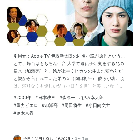
引用元：Apple TV 伊坂幸太郎の同名小説が原作というこ
とで、舞台はもちろん仙台 大学で遺伝子研究をする兄の
泉水（加瀬亮）と、絵が上手くピカソの生まれ変わりだ
と親から言われていた弟の春（岡田将生） 彼らが幼い頃
は、頼りなくも優しい父（小日向文世）と美しい母（鈴
木京香）と四人で暮らしていたが、後に母が交通事故で
#
2009年
#
日本映画
#
森淳一
#
伊坂幸太郎
亡くなってしまう その原因は不明ながらも、過去にあっ
#
重力ピエロ
#
加瀬亮
#
岡田将生
#
小日向文世
た不幸な事件が関連していることは（少なくとも残され
#
鈴木京香
た3人には）明らかだった その頃、仙台市内では謎の落
書き、そして放火事件が連続して起きていた ある日、春
はこの二つの事件に関連性があることに気づき、泉水に
相談する 伊坂幸太郎の小説を読…
•
今日も明日も愛してる2025
3ヶ月前