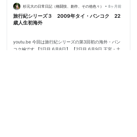
中で何とか女子学生を救おうとするジャン＝フランソワ
•
杉元大の日常日記（格闘技、創作、その他色々）
8ヶ月前
（セバスティアン・ユ…
旅行紀シリーズ３ 2009年タイ・バンコク 22
歳人生初海外
youtu.be 今回は旅行紀シリーズの第3回初の海外・バン