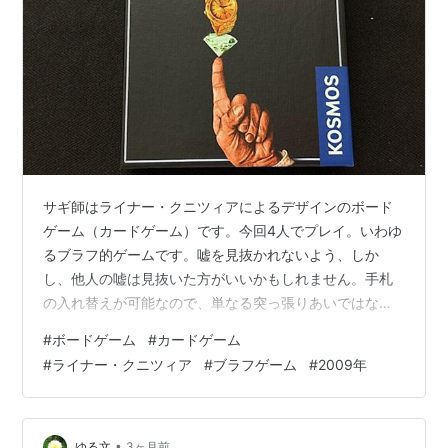
サギ師はライナー・クニツィアによるデザインのボード
ゲーム（カードゲーム）です。今回4人でプレイ。いわゆ
るブラフ的ゲームです。嘘を見抜かれないよう、しか
し、他人の嘘は見抜いた方がいいかもしれません。手札
の入れ替えが可能なので、単なる突っ張りあいではな
く、ダウト発言に数字的根拠ができます。記憶は重要で
#
ボードゲーム
#
カードゲーム
す。かなりの高評価。グループSNEより「イカロス」の
#
ライナー・クニツィア
#
ブラフゲーム
#
2009年
タイトルでリメイクされているとのこと。 このブログの
関連記事 ブラフ／Bluff それは帽子ではありません／
That's Not a Hat 貴族の務め／Adel Verpflichtet リンク
サギ師 - play:game https://ww…
•
ゆる文
3ヶ月前