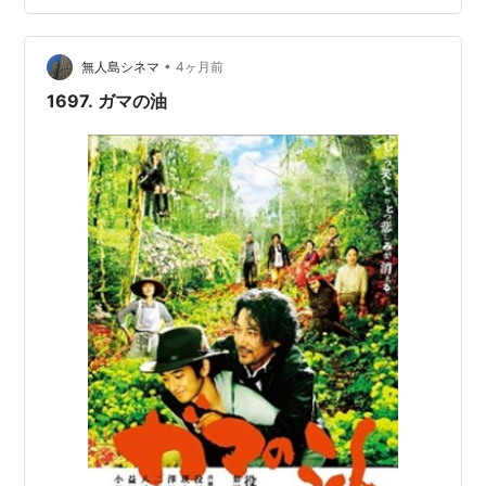
•
無人島シネマ
4ヶ月前
1697. ガマの油