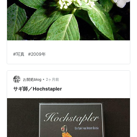
2000年代
*1
:
死亡推定日
*2
:
死亡確認日
*3
:
5代目
#
写真
#
2009年
•
お髭処blog
2ヶ月前
サギ師／Hochstapler