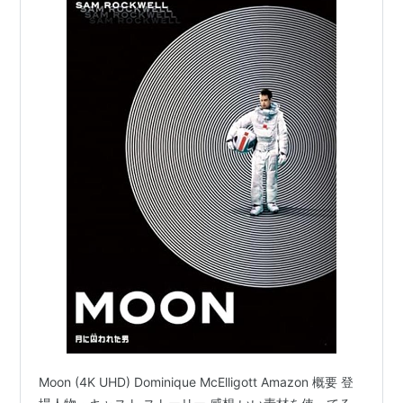
1月28日
青山孝史
（歌手）
2月2日
山内一弘
（元プロ野球選手・指導者）
3月8日
伊藤隆大
（俳優）
3月20日
伊藤計劃
（SF作家）
5月2日
忌野清志郎
（ミュージシャン）
5月11日
三木たかし
（作曲家）
5月23日
盧武鉉
（政治家・
韓国
前大統領）
6月13日
三沢光晴
（プロレスラー）
6月25日
マイケル・ジャクソン
（ミュージシャン）
8月3日
大原麗子
（女優）
8月18日
金大中
（政治家・
韓国
元大統領）
9月11日
*1
臼井儀人
（漫画家）
10月4日
*2
中川昭一
（政治家）
10月17日
加藤和彦
（ミュージシャン）
Moon (4K UHD) Dominique McElligott Amazon 概要 登
10月29日
三遊亭円楽
*3
（落語家）