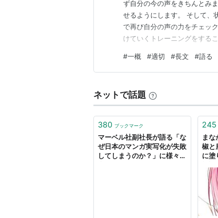
ず自分の今の声をきちんとみま
せるようにします。 そして、
で再び自分の声の力をチェック
けていくトレーニングをするこ
でなく語ることのトレーニング
#
一概
#
適切
#
長文
#
語る
遣っていただきたいのです。 
例もいれてあります。これは呼
ネットで話題
380
245
ブックマーク
マーベル社副社長が語る「な
まなか
ぜ日本のマンガ実写化が失敗
椒と
してしまうのか？」に様々な
に塗
意見が集まる「ほんとこれ」
検証
「一概には言えない」
に挽
た。
辛子
ある
が、