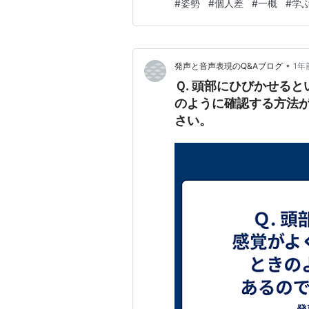
#
姿勢
#
個人差
#
一概
#
学
•
発声と音声表現のQ&Aブログ
1年
Ｑ. 頭部にひびかせる
のように確認する方法
さい。