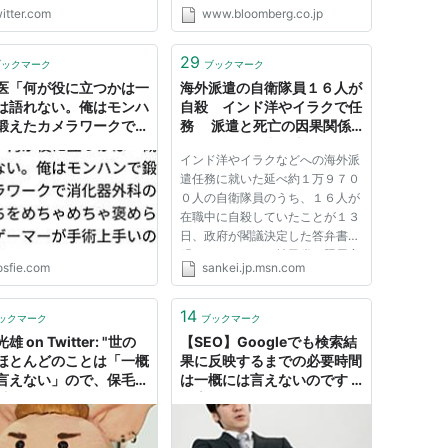
能な時間で言うと唐辛…
itter.com
www.bloomberg.co.jp
s://t.co/BRbMxUXFTV"
29
ブックマーク
ブックマーク
医「何が役に立つかは一
海外派遣の自衛隊員１６人が
は語れない。俺はモンハ
自殺 インド洋やイラクで任
鍛えたカメラワークで消
務 派遣と死亡の因果関係
外科のカメラ持ちをめち
は「一概には申し上げられな
インド洋やイラクなどへの海外派
ちゃ褒められた」→ゲー
い」 - MSN産経ニュース
遣任務に就いた延べ約１万９７０
が手術上手いのは外科界
０人の自衛隊員のうち、１６人が
はあるあるらしい
在職中に自殺していたことが１３
日、政府が閣議決定した答弁書で
明らかになった。社民党の照屋寛
osfie.com
sankei.jp.msn.com
徳氏の質問主意書に対する回
答。 答弁書によると、テロ対策
特別措置法に基づきインド洋に派
14
ックマーク
ブックマーク
遣された海自隊員は約６年間で
雄 on Twitter: "世の
【SEO】Googleでも検索結
延...
ほとんどのことは「一概
果に反映するまでの必要時間
言えない」ので、保毛尾
は一概には言えないのです -
毛男騒動で傷ついた
検索サポーター
BTの人もいれば、気にせ
しんだLGBTの人もいる