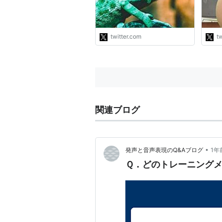
とはいえない」と官房長官が
わけ
会見して小学校の理科の教科
はこ
書を書き換えSNS政権応援団
だけ
から喝采を受け事実認定され
てい
twitter.com
tw
てもおかしくないな。"
瞬間
気が
関連ブログ
•
発声と音声表現のQ&Aブログ
1年
Ｑ．どのトレーニング