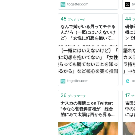
耐可
togetter.com
tw
http
45
44
ブックマーク
なんで姉がいる男ってモテる
研修
んだろ（一概にはいえないけ
概に
ど）「女性に幻想を抱いてな
ンで
い」「女性に逆らっても勝て
化器
ないことを知っているから」
ゃめ
など核心を突く推測が集まる
マー
隈で
togetter.com
p
26
17
ブックマーク
ブ
ナスカの痴情ェ on Twitter:
吉田光
"今なら菅義偉首相が「総合
中の
的にみて太陽は西から昇る」
には
って言ったら「首相は地球の
田保
話と限定しておらず金星も含
LG
めた話としたら一概に間違い
ず楽