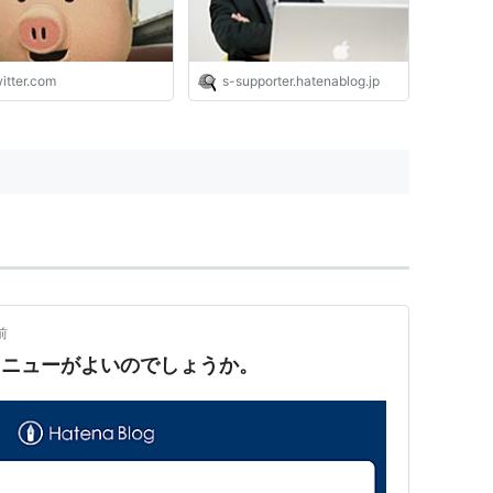
ですけど、だったら「私
う思った」と言えばいい
なのに「みんなこう思っ
る」と主語を大きくした
itter.com
s-supporter.hatenablog.jp
から議論のズレが始まる
します。"
前
メニューがよいのでしょうか。