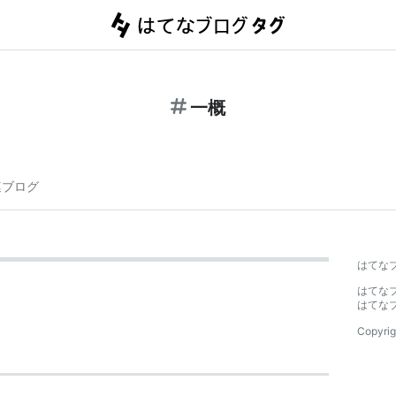
一概
連ブログ
はてな
はてな
はてな
Copyrig