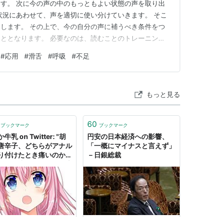
す。 次に今の声の中のもっともよい状態の声を取り出
状況にあわせて、声を適切に使い分けていきます。 そこ
します。 その上で、今の自分の声に補うべき条件をつ
ととなります。 必要なのは、読むことのトレーニング
です。 内容や意味よりも声の感じやトーンにより気を
#
応用
#
滑舌
#
呼吸
#
不足
そこでの文例は、短い方がよいでしょう。 長文での応用
吸や滑舌などをチェック…
もっと見る
60
ブックマーク
ブックマーク
牛乳 on Twitter: "胡
円安の日本経済への影響、
唐辛子、どちらがアナル
「一概にマイナスと言えず」
り付けたとき痛いのかを
－日銀総裁
した。比較のため同程度
いてある商品を使用し
 胡椒は刃物の痛み、唐
は灼ける痛み。質の差が
ので一概には言えない
何度も確認した結果、忍