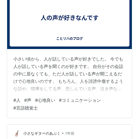
小さい頃から、人が話している声が好きでした。 今でも
人が話している声を聞くのが好きです。 自分がその会話
の中に居なくても、ただ人が話している声が聞こえるだ
けで心地良いのです。 もちろん、人を誹謗中傷するよう
な話や、喧嘩をしてる声、悲しんでいる声、泣き声など
を聴くのは好きではありませんよ。 怒りや憎しみ、悲し
#
人
#
声
#
心地良い
#
コミュニケーション
みが含まれていない,、何気ない会話や声を聞いているの
#
言語聴覚士
が好きなんです。 自分に関係がある話題でも、関係がな
い話題でも、ただただ人が話している、それだけでいい
のです。 子供の頃、私の家にはよく父の知り合いが来て
いました。 ただおしゃべりをしに来る人、相談に来る
•
小さなギターのあぶく
1年前