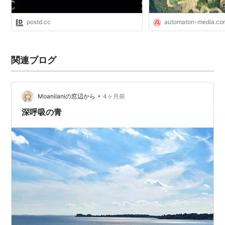
postd.cc
automaton-media.co
関連ブログ
•
Moanilaniの窓辺から
4ヶ月前
深呼吸の青