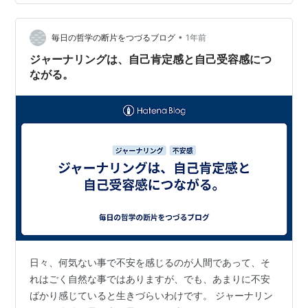
持ちに余裕がない状態程 心地よく感じる自然の音を 不快
に感じやすいと 言えるのではないでしょうか 自然の音を
心地よく感じてない時 氣持ちの余裕をなくしていると 考
•
毎日の哲学の断片をつづるブログ
1年前
えてみ…
ジャーナリングは、自己肯定感と自己受容感につ
ながる。
日々、何気ない事で不安を感じるのが人間であって、そ
れはごく自然な事ではありますが、でも、あまりに不安
ばかり感じていると生きづらいわけです。 ジャーナリン