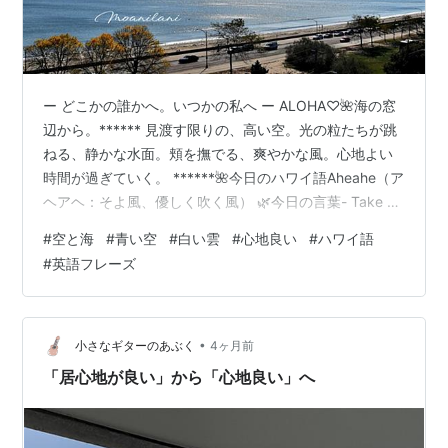
ー どこかの誰かへ。いつかの私へ ー ALOHA♡🌺海の窓
辺から。****** 見渡す限りの、高い空。光の粒たちが跳
ねる、静かな水面。頬を撫でる、爽やかな風。心地よい
時間が過ぎていく。 ******🌺今日のハワイ語Aheahe（ア
ヘアヘ：そよ風、優しく吹く風） 🌿今日の言葉- Take a
deep breath, let it go -（深呼吸して、そっと手放して）
#
空と海
#
青い空
#
白い雲
#
心地良い
#
ハワイ語
****** 時を越えて届いた、空からのメッセージ。ー 光は
#
英語フレーズ
今日も、そこに ー 見上げる空が、やさしくありますよう
に。May the sky you look up to be gentle.愛を込めて /
Me ke aloha…
•
小さなギターのあぶく
4ヶ月前
「居心地が良い」から「心地良い」へ