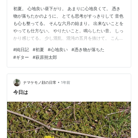
初夏。 心地良い昼下がり。 あまりに心地良くて。 憑き
物が落ちたかのように、 とても思考がすっきりして 音色
も心も整ってる。 そんな六月の始まり。 出来ないことを
やっても仕方ない。 やりたいこと。鳴らしたい音。 しっ
かり感じてる。 少し混乱、混沌の五月を抜けて。 こんな
にも晴れやかな六月が訪れた。 人生は時に こんなにまで
#
純日記
#
初夏
#
心地良い
#
憑き物が落ちた
劇的に晴れやかに変化する。 捨てたもんじゃないし、 捨
#
ギター
#
萩原朔太郎
てちゃいけないな。 月曜日、体重は４８.４㎏。 魂、静
かに軋らせて。 今週も進んでいこう。
•
ナマケモノ顔の日常
1年前
今日は