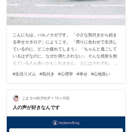
こんにちは、ハルノカゼです。 「小さな気付きから始ま
る幸せカタログ」にようこそ。 「周りに合わせて生活し
ているのに、どこか疲れてしまう」 「ちゃんと過ごして
いるはずなのに、なぜか満たされない」 そんな感覚を抱
えている人も多いかもしれません。 人にはそれぞれ、 心
地よく動けるペースやタイミングがあります。 それなの
#
生活リズム
#
気付き
#
心理学
#
幸せ
#
心地良い
に、 世間の“理想的な生活リズム”に合わせようとするほ
ど、 「このままでいいのかな」 「もっと頑張るべきなの
かな」 そんなふうに迷ってしまうことはありませんか？
•
今日は、 自分のリズムに合った生活とはどういうものな
ことリハのブログ
10ヶ月前
のか、 そして、 なぜそれが幸せの感じやすさにつながる
人の声が好きなんです
のかを、 心や体の…