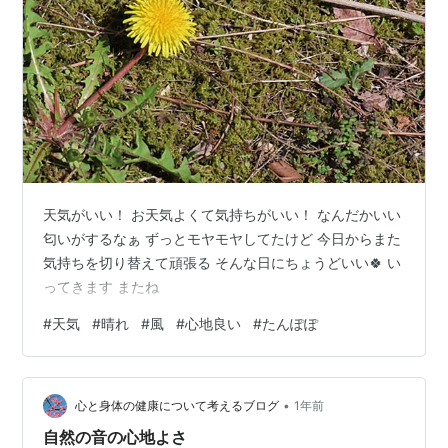
天気がいい！ お天気よくて気持ちがいい！ なんだかいい
匂いがするなぁ ずっとモヤモヤしてたけど 今日からまた
気持ちを切り替えて頑張る そんな日にちょうどいい🍀 い
ってきます またね
#
天気
#
晴れ
#
風
#
心地良い
#
たんぽぽ
•
心と身体の健康について考えるブログ
1年前
自然の音の心地よさ