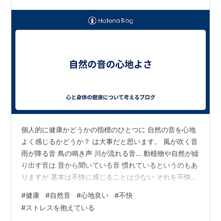
個人的に健康かどうかの指標のひとつに 自然の音を心地
よく感じるかどうか？ は大事だと思います。 風が吹く音
雨が降る音 鳥の鳴き声 川が流れる音… 動植物や自然が繰
り出す音は 昔から聞いている音 慣れているというのもあ
りますが 基本は不快に感じることは少ない それを不快に
感じるということは 疲れて氣持ちが晴れていない 人間関
#
健康
#
自然音
#
心地良い
#
不快
係などストレスを溜めている 忙しすぎて落ち着いていな
#
ストレスを抱えている
い など周りを意識するのが 難しい状態になっている 氣