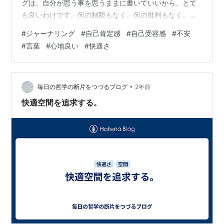
グは、自分が思う事を思うままに書いていいから、とて
も良いわけです。何の制限もなく、何の批判もなく、自
由に書くわけです。自由に書いていいわけです。 誰から
#
ジャーナリング
#
自己肯定感
#
自己受容感
#
不安
の批判もなく、何も批判される事のない言葉をただその
#
言葉
#
心地良い
#
快適さ
まま書いていくわけです。 書かれていく文字、言葉は、
そのまま自分が見ているわけだから、というか、自分だ
けが見ているわけで、見ている自分が批判なくそのまま
見ている限り、誰からの批判もなく自由に言葉を書いて
•
毎日の哲学の断片をつづるブログ
2年前
いるという事になるわけです。 誰からも批判さ…
快適空間を追求する。