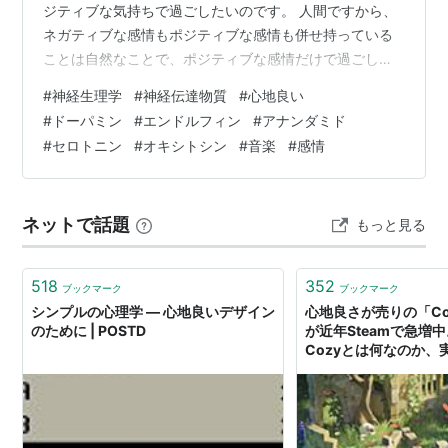
ジティブな気持ちで過ごしたいのです。 人間ですから、
ネガティブな感情もポジティブな感情も併せ持っている
ことは自然なことで、ポジティブな感情だけで過ごして
いこうとするのも、健康的とは言えません。 多少、ネガ
#
神経生理学
#
神経伝達物質
#
心地良い
ティブな感情を抱えることも健全で、ですが、それだけ
#
ドーパミン
#
エンドルフィン
#
アナンダミド
ではつらいですから、ポジティブにも感じられる毎日が
#
セロトニン
#
オキシトシン
#
音楽
#
感情
送られるようにはしていきたいものです。 身体のバイオ
リズムというものがありますから、１日のうちに、ネガ
ティブな感情とポジティブな感情が揺れ動きます。これ
ネットで話題
もっと見る
も自然なことであり、このことであまり慌てないこ…
518
352
ブックマーク
ブックマーク
シンプルの心理学 ― 心地良いデザイン
心地良さが売りの「Co
のために | POSTD
が近年Steamで急増
Cozyとは何なのか、
Cozyゲーム - AUTO