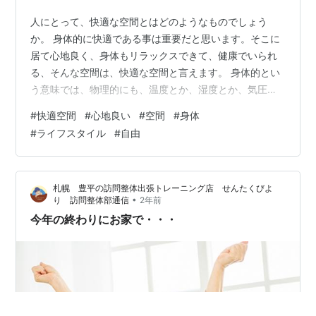
人にとって、快適な空間とはどのようなものでしょう
か。 身体的に快適である事は重要だと思います。そこに
居て心地良く、身体もリラックスできて、健康でいられ
る、そんな空間は、快適な空間と言えます。 身体的とい
う意味では、物理的にも、温度とか、湿度とか、気圧と
か、そういった事も快適な空間として重要です。暑すぎ
#
快適空間
#
心地良い
#
空間
#
身体
たり、寒すぎたり、じめじめしていたり、気圧が低すぎ
#
ライフスタイル
#
自由
たり、もはやその空間は居る空間にはなりません。とに
もかくにも、一刻も早く脱出したい不快な空間です。 感
覚的にも、つまり、目に入ってくる視界や色彩、また、
札幌 豊平の訪問整体出張トレーニング店 せんたくびよ
匂い、音、なども非常に重要です。それらが不快で仕方
•
り 訪問整体部通信
2年前
なかったら、そこに居る意味なんてありません。と…
今年の終わりにお家で・・・