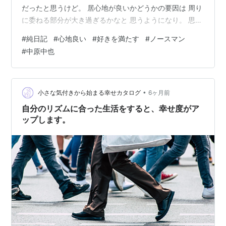
だったと思うけど。 居心地が良いかどうかの要因は 周り
に委ねる部分が大き過ぎるかなと 思うようになり。 思
う、と言うか、 気がついた、と言うか。 周りに自分の心
#
純日記
#
心地良い
#
好きを満たす
#
ノースマン
の状態は委ねずに、 自分が心地良いと思えばいいんだ！
#
中原中也
と。 例え、居心地が悪くても。 心地良いと感じることは
不可能じゃない。 そもそも言葉からして、 居心地が良
い、居心地が悪い、 と両方あるのに対して。 心地良いは
あっても、 心地悪いとはあまり言わないかなと。 自分が
•
小さな気付きから始まる幸せカタログ
6ヶ月前
心地良いと感…
自分のリズムに合った生活をすると、幸せ度がア
ップします。