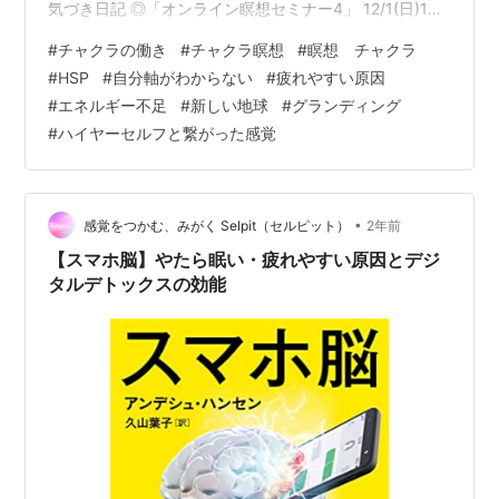
気づき日記 ◎「オンライン瞑想セミナー4」 12/1(日)13
時〜、12/3(火)11時〜の2回開催 詳細・お申し込みはこち
#
チャクラの働き
#
チャクラ瞑想
#
瞑想 チャクラ
ら。↓ オンライン瞑想セミナー4 「高次元からのメッセ
#
HSP
#
自分軸がわからない
#
疲れやすい原因
ージを受け取る」 - 前向き気づき日記 ＊瞑想セミナーは
#
エネルギー不足
#
新しい地球
#
グランディング
必ず1から順に受講してください。 昨日の大雨が上がった
#
ハイヤーセルフと繋がった感覚
今日は 気持ちのいい秋晴れの美しい一日でした。 そんな
今日はオンラインで 「…
•
感覚をつかむ、みがく Selpit（セルピット）
2年前
【スマホ脳】やたら眠い・疲れやすい原因とデジ
タルデトックスの効能