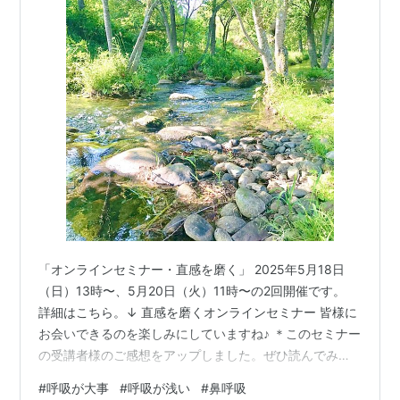
「オンラインセミナー・直感を磨く」 2025年5月18日
（日）13時〜、5月20日（火）11時〜の2回開催です。
詳細はこちら。↓ 直感を磨くオンラインセミナー 皆様に
お会いできるのを楽しみにしていますね♪ ＊このセミナー
の受講者様のご感想をアップしました。ぜひ読んでみて
くださいね♪ ↓直感を磨くセミナーのご感想 - 前向き気づ
#
呼吸が大事
#
呼吸が浅い
#
鼻呼吸
き日記 今日は、先日の東京滞在の予定変更になったお話