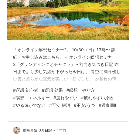
「オンライン瞑想セミナー2」 10/30（日）13時〜 詳
細・お申し込みはこちら。↓ オンライン瞑想セミナー
2「グランディングとチャクラ」 - 前向き気づき日記 昨
日までより少し気温が下がった今日は、 青空に漂う優し
い雲と柔らかな空気が美しい一日でした。 夕暮れの鴨川
をお散歩すると、 天使の羽のような巻雲がオレンジやピ
#
瞑想 初心者
#
瞑想 効果
#
瞑想 やり方
ンクに染まり、 夢の中にいるようでした。 空が高くなり
#
瞑想 エネルギー
#
疲れやすい
#
疲れやすい原因
ましたね〜！ 222年の秋にここで生きているというこ
#
やる気がでない
#
不安 解消
#
不安/うつ
#
過食嘔吐
と、 その奇跡を当たり前だと思ってしまわないように、
いつも心を世界に開き、 一日一日に感動して生きたいな
と思います(^^) そんな今日はオンラインで「瞑想セミナ
ー2」を 開…
•
前向き気づき日記
4年前