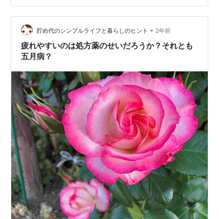
マホ・SNS・YouTube だそうです。 現代人は、日々大量
の情報を無意識にインプットしているので、脳の処理が
追いつかなくて疲れてしまうのだとか。 情報過多による
•
貯め代のシンプルライフと暮らしのヒント
2年前
弊害として、物を覚え…
疲れやすいのは処方薬のせいだろうか？それとも
五月病？