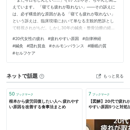
えています。 「寝ても疲れが取れない」——その訴えに
は、必ず構造的な原因がある 「寝ても疲れが取れない」
という訴えは、臨床現場において単なる主観的愁訴とし
て軽視されがちだ。しかし30年の鍼灸・整骨治療の経験
から言えば、この訴えには必ず構造的な原因がある。 20
#
20代女性の疲れ
#
疲れやすい原因
#
自律神経
代女性の慢性疲労を引き起こす主要因を整理すると、以
#
鍼灸
#
隠れ貧血
#
ホルモンバランス
#
睡眠の質
下のように分類できる。 原因カテゴリー 具体的なメカニ
#
セルフケア
ズム 見落とされやすい理由 頸部筋群の過緊張 迷走神経
の圧迫→副交感神経の抑制→慢性的な交感神経優位状態
「ただの肩こり」として軽視されがちだ 女性ホルモン変
ネットで話題
もっと見る
動 黄体期のプロゲステロン…
50
7
ブックマーク
ブックマーク
根本から疲労回復したい人へ 疲れやす
【図解】20代で疲れ
い原因を改善する食事法まとめ
やすい原因5つと対処