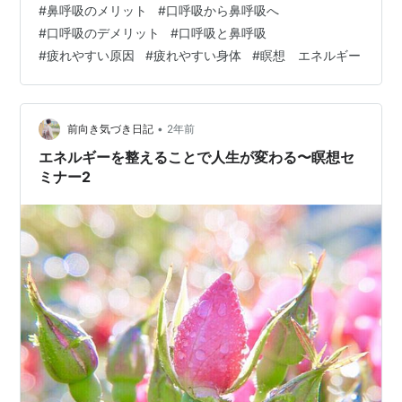
#
鼻呼吸のメリット
#
口呼吸から鼻呼吸へ
から、 日頃の通勤や職場、家での 体や呼吸を健やかに整
#
口呼吸のデメリット
#
口呼吸と鼻呼吸
える ちょっとしたコツをご紹介します。 口呼吸になって
#
疲れやすい原因
#
疲れやすい身体
#
瞑想 エネルギー
いると、 疲れが溜まりやすく、 人の発する想念や疲れな
どのエクトプラズムや波動など、 色んな余計なものを吸
い込…
•
前向き気づき日記
2年前
エネルギーを整えることで人生が変わる〜瞑想セ
ミナー2