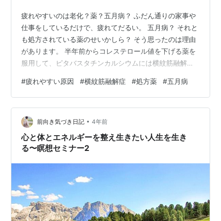
疲れやすいのは老化？薬？五月病？ ふだん通りの家事や
仕事をしているだけで、疲れてだるい。 五月病？ それと
も処方されている薬のせいかしら？ そう思ったのは理由
があります。 半年前からコレステロール値を下げる薬を
服用して、ピタバスタチンカルシウムには横紋筋融解症
という副作用があるから。 疲れやすさについてお伝えし
#
疲れやすい原因
#
横紋筋融解症
#
処方薬
#
五月病
ます。 スポンサーリンク 五月病 処方薬 まとめ 五月病 バ
ラが美しい季節 学生や社会人がドキドキの新年度を過ご
し、５月の連休をエンジョイした後に、気分の落ち込み
•
や体調不良となるのが、五月病。 私はずっと自宅で夫の
前向き気づき日記
4年前
仕事サポートや家事とブログ運営なので、当てはまりま
心と体とエネルギーを整え生きたい人生を生き
せん。 ですが、この５月…
る〜瞑想セミナー2