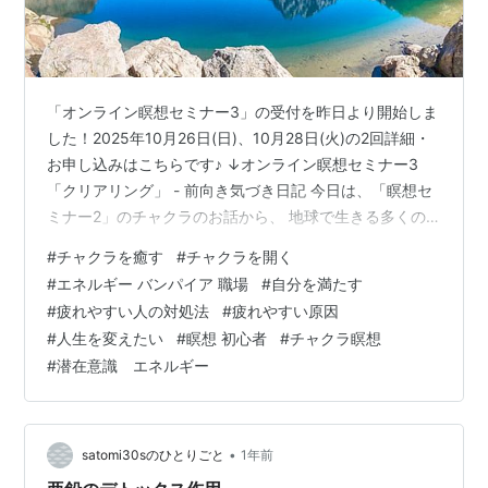
「オンライン瞑想セミナー3」の受付を昨日より開始しま
した！2025年10月26日(日)、10月28日(火)の2回詳細・
お申し込みはこちらです♪ ↓オンライン瞑想セミナー3
「クリアリング」 - 前向き気づき日記 今日は、「瞑想セ
ミナー2」のチャクラのお話から、 地球で生きる多くの
人が、自分で自分を満たせず、 エネルギーを取り込めな
#
チャクラを癒す
#
チャクラを開く
い、枯渇している状態から、 人とのエネルギーの争奪戦
#
エネルギー バンパイア 職場
#
自分を満たす
をしていることや、 そこから抜け出し、 どうやって自分
#
疲れやすい人の対処法
#
疲れやすい原因
を満たしていけるのか？ についてお話しします。 これは
#
人生を変えたい
#
瞑想 初心者
#
チャクラ瞑想
自分らしく自由に生きたい人や、 人生をより良く変えた
#
潜在意識 エネルギー
い人、 新しい地球に進みたい人にとって 大事なお話しな
の…
•
satomi30sのひとりごと
1年前