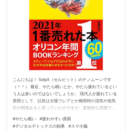
こんにちは！ Selpit（セルピット）のナノムーンです
（＾＾） 最近、やたら眠いとか、やたら疲れているとい
う人は多いのではないでしょうか。 現代人が疲れている
原因として、以前は太陽フレアとか梅雨時の湿気や低気
圧が関係あると思っていたのですが、直接的な原因では
ないみたいです。 本日は原因不明の疲れの正体と改善策
#
やたら眠い
#
疲れやすい原因
について深掘りしていきます。 やたら眠い・怠い・疲れ
#
デジタルデトックスの効果
#
スマホ脳
やすい、本当の原因とは！？ 実は疲れの主な原因は、ス