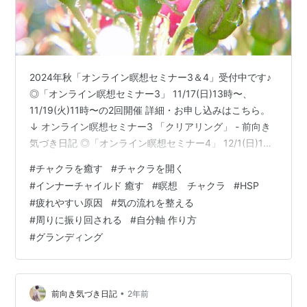
2024年秋「オンライン瞑想セミナー3＆4」受付中です♪
◎「オンライン瞑想セミナー3」 11/17(日)13時〜、
11/19(火)11時〜の2回開催 詳細・お申し込みはこちら。
↓ オンライン瞑想セミナー3 「クリアリング」 - 前向き
気づき日記 ◎「オンライン瞑想セミナー4」 12/1(日)13
時〜、12/3(火)11時〜の2回開催 詳細・お申し込みはこち
#
チャクラを癒す
#
チャクラを開く
ら。↓ オンライン瞑想セミナー4 「高次元からのメッセ
#
インナーチャイルド 癒す
#
瞑想 チャクラ
#
HSP
ージを受け取る」 - 前向き気づき日記 ＊瞑想セミナーは
#
疲れやすい原因
#
気の流れを整える
必ず1から順に受講してください。 ＊夜寝る前に読んでく
#
周りに振り回される
#
自分軸 作り方
ださるみなさま、 投稿が遅くなりお待たせしました
#
グランディング
m(__)m 今日も軽やかな…
•
前向き気づき日記
2年前