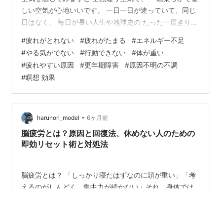
しい空気が心地いいです。 一日一日が違っていて、同じ
日はなく、 毎日が長い人生や地球史の たった一度きりの
日ですね。 深呼吸をしたり、空を見上げるとそのことを
#
疲れがとれない
#
疲れがたまる
#
エネルギー不足
実感し、 今ここに生きていることが愛おしくなります。
#
やる気がでない
#
行動できない
#
体が重い
ついなんとなく普通に過ごしてしまう毎日を、 一度きり
#
疲れやすい原因
#
更年期障害
#
原因不明の不調
の時間なのだと いつも気づいていたいなと思います(^^)
#
瞑想 効果
さて、私は普段オンラインで個人セッションや 遠隔でヒ
ーリングをしたり、 瞑想セミナーを開催したりしていま
すが、 そんな…
•
harunori_model
6ヶ月前
脳疲労とは？原因と回復法、休めない人のための
即効リセット術と対処法
脳疲労とは？ 「しっかり寝たはずなのに頭が重い」「考
えるのがしんどく、集中力が続かない」それ、身体では
なく“脳”が疲れている状態＝脳疲労かもしれません。 こ
のブログでは、脳疲労とは何か、どう対処すればよい