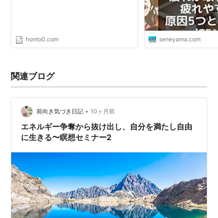
honto0.com
seneyama.com
関連ブログ
•
前向き気づき日記
10ヶ月前
エネルギー争奪から抜け出し、自分を満たし自由
に生きる〜瞑想セミナー2