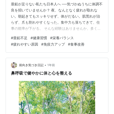
亜鉛が足りない私たち日本人へ ──気づかぬうちに体調不
良を招いていませんか？ 夜、なんとなく疲れが取れな
い。朝起きてもスッキリせず、体がだるい。肌荒れが治
らず、爪も割れやすくなった。集中力も落ちてきて、仕
事の能率が下がる。 そんな経験はありませんか。多くの
人は「年齢のせいかな」と思ってしまいます。しかし、
#
亜鉛不足
#
健康習慣
#
栄養バランス
それは単なる老化ではなく、亜鉛不足という栄養のサイ
#
疲れやすい原因
#
免疫力アップ
#
食事改善
ンかもしれません。 日本人に多い「見えない不足」 日本
人の食生活を調べた統計があります。成人男性の亜鉛摂
取推奨量は11mg。ところが、実際の平均はおよそ8mg。
女性はさらに少なく、推奨量8mgに届かない人がほとん
•
前向き気づき日記
1年前
どです。つまり、国民全体で慢性…
鼻呼吸で健やかに体と心を整える