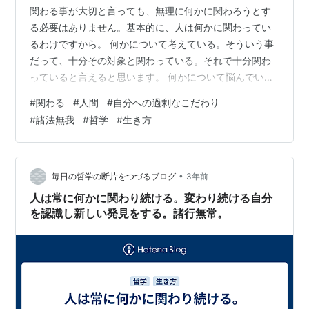
関わる事が大切と言っても、無理に何かに関わろうとす
る必要はありません。基本的に、人は何かに関わってい
るわけですから。 何かについて考えている。そういう事
だって、十分その対象と関わっている。それで十分関わ
っていると言えると思います。 何かについて悩んでい
る。それも十分です。悩んでいるだけで、十分その事と
#
関わる
#
人間
#
自分への過剰なこだわり
悩み関わっています。 何かに不安を感じている。それも
#
諸法無我
#
哲学
#
生き方
十分関わっていると言えます。自分の中の何かに不安を
感じ、そう自分が感じている事を認識している。その事
がすでに関わりであって、それ以上関わろうとする必要
はありません。 関わるという事は人の自然です。無理な
•
毎日の哲学の断片をつづるブログ
3年前
行為ではありません。人の生そのものであって、…
人は常に何かに関わり続ける。変わり続ける自分
を認識し新しい発見をする。諸行無常。