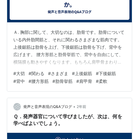
Ａ. 胸部に関して、大切なのは、肋骨です。肋骨について
いる内外肋間筋と、それに関わるさまざまな筋肉です。
上後鋸筋は肋骨を上げ、下後鋸筋は肋骨を下げ、背中を
広げます。 腰方形筋と肋骨挙筋で、背中を自由にして、
横隔膜も動きやすくなります。もちろん肩甲骨まわりの
筋肉も柔軟にしておきたいものです。
#
大切
#
関わる
#
さまざま
#
上後鋸筋
#
下後鋸筋
#
背中
#
腰方形筋
#
肋骨挙筋
#
肩甲骨
#
柔軟
•
発声と音声表現のQ&Aブログ
2年前
Ｑ．発声器官について学びましたが、次は、何を
学べばよいでしょう。