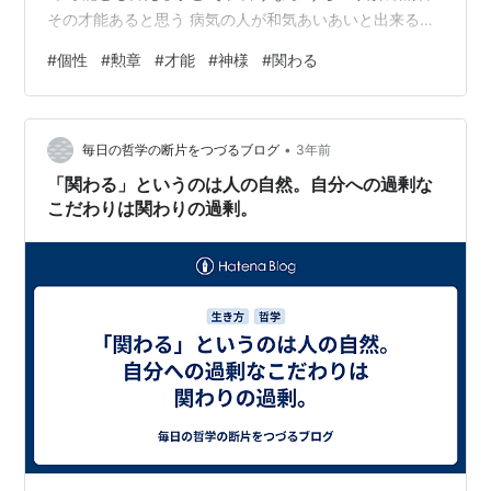
その才能あると思う 病気の人が和気あいあいと出来る施
設も登録してあるんだけど 二回くらい行って あー……も
#
個性
#
勲章
#
才能
#
神様
#
関わる
ういい……ってなってます。 子供の頃から ひとり遊び好
き 人と関わると 人の機嫌取らなきゃいけないし 気を遣
わなきゃいけないし 気を遣わず自然と気を遣える人って
•
いると思う でも自分がそうしたいわけではないと思う 自
毎日の哲学の断片をつづるブログ
3年前
分が人見知りなので 相手も私に気を遣ってしまい ギクシ
「関わる」というのは人の自然。自分への過剰な
ャクしたま…
こだわりは関わりの過剰。