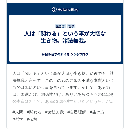
人は「関わる」という事が大切な生き物。仏教でも、諸
法無我と言って、この世のものに永久不滅な本質という
ものは無いという事を言っています。そして、あるの
は、因縁だけ。関係性だけ。ありとあらゆるものにはそ
の本質は無くて、あるのは関係性だけだという事。だか
ら、漏れなく人も関わるという事が大切という事。 もち
#
人間
#
関わる
#
諸法無我
#
自己理解
#
生き方
ろん、人が関わるのは、人。人との関わりの中で様々な
#
哲学
#
仏教
事を学び、それによって自分自身を形成します。言葉も
覚えます。また、人間関係の中で生き、話したり、仲良