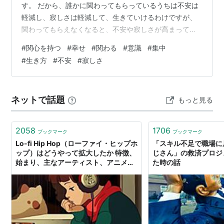
す。 だから、誰かに関わってもらっているうちは不安は
軽減し、寂しさは軽減して、生きていけるわけですが、
関わってもらえなくなると、不安や寂しさが高まって生
きづらくなります。人とは、そういう生き物です。 逆
#
関心を持つ
#
幸せ
#
関わる
#
意識
#
集中
に、人は自ら何かに関わっていると、不安は軽減しま
#
生き方
#
不安
#
寂しさ
す。そして、寂しさも軽減します。その意味で、人は何
かに関わる事が重要なわけです。 自ら何かに関心を持
ち、そして、積極的に、関わろうとする事が、不安や寂
ネットで話題
もっと見る
しさを消し去って、楽しく幸せに生きられると言えま
す。 人は、何かにコミットする事が重要です。それは
あ…
2058
1706
ブックマーク
ブックマーク
Lo-fi Hip Hop（ローファイ・ヒップホ
「スキル不足で職場に
ップ）はどうやって拡大したか 特徴、
じさん」の救済プロジ
始まり、主なアーティスト、アニメと
た時の話
の関わり、そして今後についてなど -
beipana