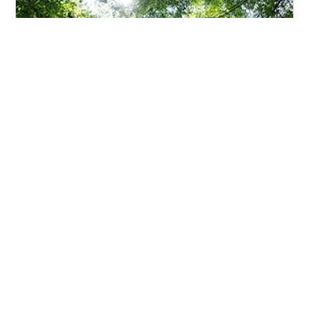
「障害」児者に関わるとき・・・ 「本人の思い」「本人
の願い」ってどこにあるんだろう？ って考えるようにし
ています。 話ができる子は話を聴きながら・・・ 話がで
きない子は・・・その子の行動を見ながら・・・ 考えて
いきます。 その子の日常を見ながら・・・何をどうすれ
ばいいのか？ 「やりたい」と願うことが・・・ できにく
#
障害
#
多様性
#
障害 生活 ライフスタイル
#
障害児
いとき・・・ では・・・「どこまで分解したらできるよ
#
支援
#
教育
#
方法
#
関わるメリット
#
関わる
うになるのか？」 今は・・・難しいとしたら・・・ 「ど
こまでだったらできるのか？」 って考えます。 時に