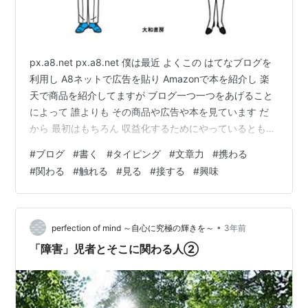
px.a8.net px.a8.net 僕は最近 よくこの はてなブログを
利用し A8ネットで広告を貼り Amazonで本を紹介し 楽
天で商品を紹介してますが ブログ一つ一つをあげること
によって 誰よりも その商品や広告や本を見ています だ
から 最初はもちろん 収益化するためにやっているとも言
えますが 段々やっていると 紹介する商品に僕自身が 興
#
ブログ
#
書く
#
タイピング
#
文章力
#
携わる
味がわいてくるのがわかります なので 人に対して行って
#
関わる
#
触れる
#
見る
#
接する
#
興味
いるのは確かですが その 人の範囲内に 僕自身もいると
いうこと おもしろいですね トップセールスが使いこな
す！“基本にして最高の営業術”総まとめ 営業１年目の教
科書 作者:菊原智明 大和書房 Ama…
•
perfection of mind ～自心に究極の輝きを～
3年前
「障害」児者とそこに関わる人②