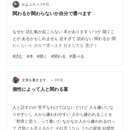
•
かよぶろ
3年前
関わるか関わらないか自分で選べます
なぜか 読む氣が起こらない 本があります いつか 開くこ
とが あるかもしれません 近すぎて 読めない 関わるか 関
わらないか 自分で選べます 好きな方を 選ぼう
#
読む
#
本
#
開く
#
関わる
#
選べる
•
文章を書きます。
3年前
個性によって人と関わる案
人と話すのが 苦手なわけではない だけど 人を嫌いにな
りやすいし 人から嫌われやすい 人から嫌われることを
「勲章と思う」って書いた なかなか人から嫌われるのっ
て 才能とも言えるかと それ言うなら うちの家族 結構皆