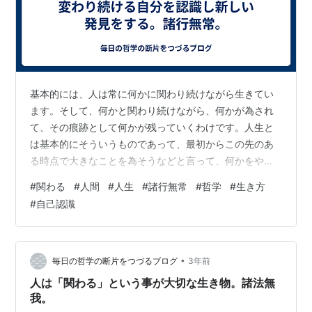
基本的には、人は常に何かに関わり続けながら生きてい
ます。そして、何かと関わり続けながら、何かが為され
て、その痕跡として何かが残っていくわけです。人生と
は基本的にそういうものであって、最初からこの先のあ
る時点で大きなことを為そうなどと言って、何かをやっ
ているわけではありません。 何か将来に向けて何らかの
#
関わる
#
人間
#
人生
#
諸行無常
#
哲学
#
生き方
目的を持ってそれに向かって何かをやっていくという事
#
自己認識
はあるでしょうが、そうでなくても、ただ何かに関わり
続ける事で、何かが為されていくという事はかなりあり
ます。目的やゴールを設定して何かをやっていこうと
も、それらを設定せずに何かをやっていこうとも、いず
•
毎日の哲学の断片をつづるブログ
3年前
れにしても、その何かに関わり続けているわけです。
人は「関わる」という事が大切な生き物。諸法無
そ…
我。