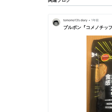
関連ブログ
•
tomomo13’s diary
1年前
ブルボン『コメノチップ