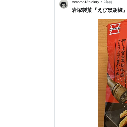
•
tomomo13’s diary
2年前
岩塚製菓『えび黒胡椒