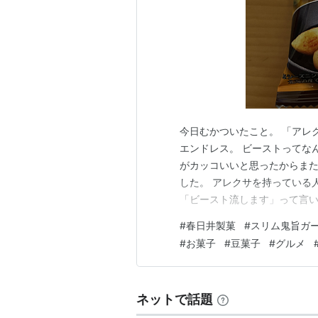
今日むかついたこと。 「アレ
エンドレス。 ビーストってなん
がカッコいいと思ったからま
した。 アレクサを持っている人
「ビースト流します」って言い
ックバター豆』です。 商品名
#
春日井製菓
#
スリム鬼旨ガ
しまった。 絶対にビールに合
#
お菓子
#
豆菓子
#
グルメ
リム鬼旨ガーリックバター豆』
ネットで話題