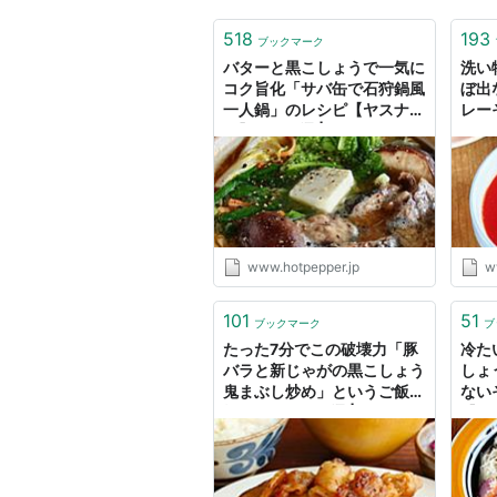
518
193
ブックマーク
バターと黒こしょうで一気に
洗い
コク旨化「サバ缶で石狩鍋風
ぼ出
一人鍋」のレシピ【ヤスナリ
レー
オ】 - メシ通 | ホットペッパ
ガリ
ーグルメ
【ヤス
ット
www.hotpepper.jp
w
101
51
ブックマーク
ブ
たった7分でこの破壊力「豚
冷た
バラと新じゃがの黒こしょう
しょ
鬼まぶし炒め」というご飯泥
ない
棒レシピ - メシ通 | ホットペ
【メ
ッパーグルメ
通 