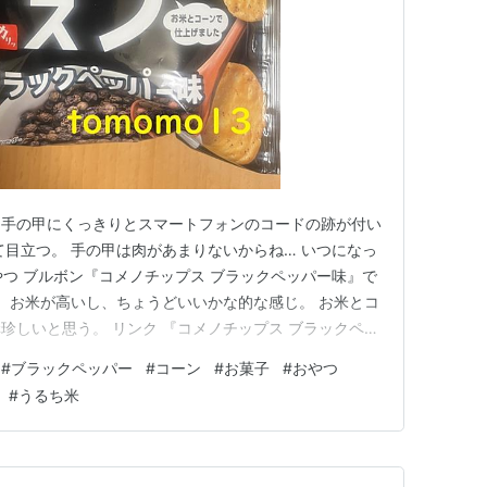
、手の甲にくっきりとスマートフォンのコードの跡が付い
て目立つ。 手の甲は肉があまりないからね… いつになっ
やつ ブルボン『コメノチップス ブラックペッパー味』で
。 お米が高いし、ちょうどいいかな的な感じ。 お米とコ
珍しいと思う。 リンク 『コメノチップス ブラックペッ
用した【じっくりカリカリ製法】で焼き上げピリ辛のブラ
#
ブラックペッパー
#
コーン
#
お菓子
#
おやつ
 税込み159円。 裏面。 製造者はブルボン。 生地はう
#
うるち米
燥…