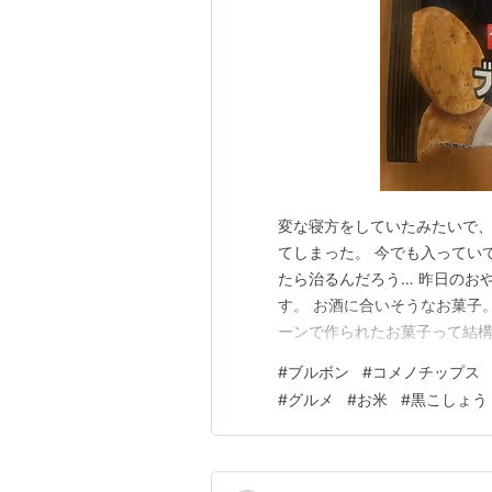
変な寝方をしていたみたいで
てしまった。 今でも入ってい
たら治るんだろう… 昨日のお
す。 お酒に合いそうなお菓子
ーンで作られたお菓子って結構
パー味』はお米とコーンを使
#
ブルボン
#
コメノチップス
ックペッパー味に仕上げました。
#
グルメ
#
お米
#
黒こしょう
るち米粉、コーングリッツ、乾