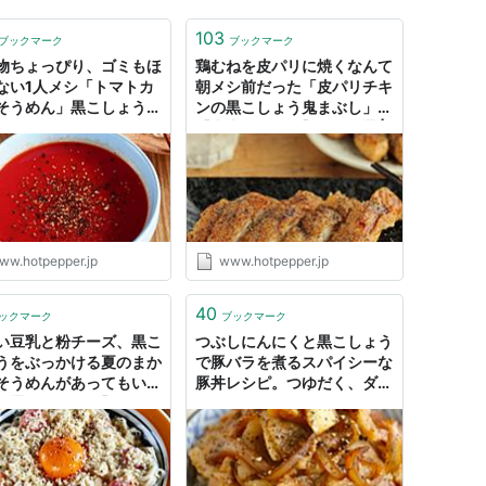
103
ブックマーク
ブックマーク
物ちょっぴり、ゴミもほ
鶏むねを皮パリに焼くなんて
ない1人メシ「トマトカ
朝メシ前だった「皮パリチキ
そうめん」黒こしょうを
ンの黒こしょう鬼まぶし」
ガリやって食べてほしい
【山本リコピン】 - メシ通 |
ナリオ】 - メシ通 | ホ
ホットペッパーグルメ
ペッパーグルメ
ww.hotpepper.jp
www.hotpepper.jp
40
ックマーク
ブックマーク
い豆乳と粉チーズ、黒こ
つぶしにんにくと黒こしょう
うをぶっかける夏のまか
で豚バラを煮るスパイシーな
そうめんがあってもいい
豚丼レシピ。つゆだく、ダブ
シ通の冷たい麺】 - メシ
ルにんにくもおすすめ - メシ
| ホットペッパーグルメ
通 | ホットペッパーグルメ