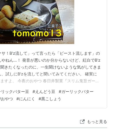
クサ！B'z流して」って言ったら「ビースト流します」の
やねん…！ 発音が悪いのか分からないけど、紅白でB'z
た聞きたくなったのに、一生聞けないような気がしてきま
、試しにB'zを流してと聞いてみてください。 確実に
ますよ。 今夜のおやつ 春日井製菓『スリム鬼旨ガーリ
に惹かれて買ったもの。 普段働かない、女の勘が働いて
ーリックバター豆
#
えんどう豆
#
ガーリックバター
うやつ… 商品名だけで1缶飲めそうな勢いです。笑 『ス
#
おやつ
#
にんにく
#
黒こしょう
はガ…
もっと見る