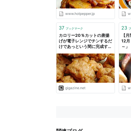
www.hotpepper.jp
w
37
23
ブックマーク
カロリー20％カットの唐揚
【月
げが電子レンジでチンするだ
12
けであっという間に完成する
～」
「レンジでチンするから揚げ
一気
粉 黒こしょう＆ガーリック
- メ
風味」
ルメ
gigazine.net
w