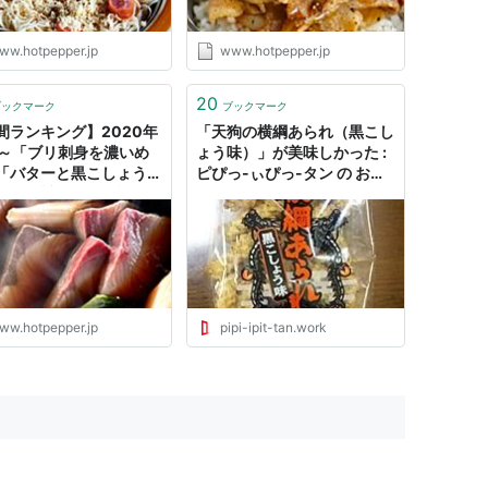
ww.hotpepper.jp
www.hotpepper.jp
20
ブックマーク
ブックマーク
間ランキング】2020年
「天狗の横綱あられ（黒こし
月～「ブリ刺身を濃いめ
ょう味）」が美味しかった :
「バターと黒こしょうで
ピぴっ-ぃぴっ-タン の お告
にコク旨化～」が話題に
げ
シ通 | ホットペッパーグ
ww.hotpepper.jp
pipi-ipit-tan.work