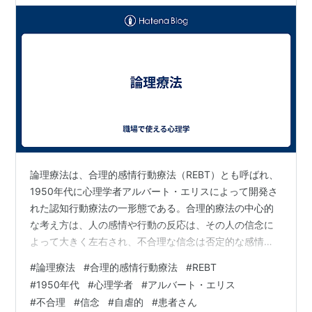
論理療法は、合理的感情行動療法（REBT）とも呼ばれ、
1950年代に心理学者アルバート・エリスによって開発さ
れた認知行動療法の一形態である。合理的療法の中心的
な考え方は、人の感情や行動の反応は、その人の信念に
よって大きく左右され、不合理な信念は否定的な感情や
不適応な行動を引き起こすということです。 論理療法
#
論理療法
#
合理的感情行動療法
#
REBT
は、否定的な感情や自虐的な行動の原因となる不合理な
#
1950年代
#
心理学者
#
アルバート・エリス
信念を特定し、それを変えることに焦点を当てます。セ
#
不合理
#
信念
#
自虐的
#
患者さん
ラピストは、患者さんの苦痛の原因となっている信念を