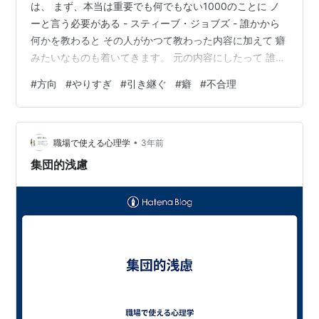
は、 まず、本当は重要でも何でもない1000のことに ノ
ーと言う必要がある - スティーブ・ジョブズ - 誰かから
何かを教わると その人がかつて教わった内容に加えて 癖
みたいなものも着いてきます。 元の内容にしたって 誰か
の癖が混っているに決まっているので、 代々引き継がれ
#
方向
#
やりすぎ
#
引き継ぐ
#
癖
#
不合理
てきたことは元のものとは似ても似つかないなんてよく
あることみたいです。 だんだん好くなっているのなら そ
れは進化と呼ぶべきでしょうけど、 どうもたいていの場
•
合 余計な手続きみたいなものが増えただけで 単純なこと
職場で使える心理学
3年前
がややこしくなっている。 私は不合理な手筈を覚えるの
集団的浅慮
が苦手で 不愉…