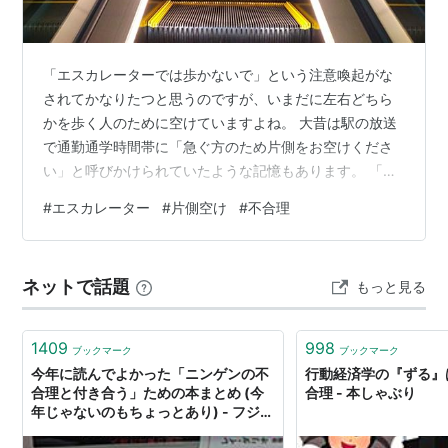
「エスカレーターでは歩かないで」という注意喚起がな
されてかなりたつと思うのですが、いまだに左右どちら
かを歩く人のために空けていますよね。 大昔は駅の放送
で通勤通学時間帯に「急ぐ方のため片側をお空けくださ
い」と呼びかけられていたような記憶もあります。 「急
ぐ方優先」は、昔の働く若い世代が多くイケイケだった
#
エスカレーター
#
片側空け
#
不合理
時代には全体最適として合理的だったのかもしれませ
ん。 ベビーカーすら以前は「たたんで乗る」ことを求め
られていました。 でも今は少子高齢化の時代、全ての人
ネットで話題
もっと見る
の安全のために止まって乗ることが推奨されるのも、こ
れまた合理的考えだと思うのですが。 なのに大阪や東京
の都市部の鉄道駅の通勤時間帯では大勢の人が…
1409
998
ブックマーク
ブックマーク
今年に読んでよかった「ニンゲンの不
行動経済学の『ずる』
合理と付き合う」ための本まとめ (今
合理 - 本しゃぶり
年じゃないのもちょっとあり) - フジイ
ユウジ::ドットネット