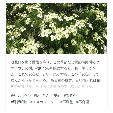
改札口を出て階段を降り、この季節だと駅前街路樹のヤ
マボウシの樹が満開なのを眼にすると、あー帰ってき
た、これで安心だ、という気がする。この「安心」って
なんだろうかと考える。 ある種の疲労、云い換えれば精
神の弱まりが、そう感じさせるのではないだろうか。 要
介護３に格上げされるかというころの父には、ソファか
#
ヤマボウシ
#
駅
#
父
#
安心
#
買物かご
らベッドへの移動とか、トイレへの移動のさいには、差
#
野坂昭如
#
エスカレーター
#
不動堂
#
不合理
出させた両手を曳いて、私がイチニッ、イチニッと声を
掛けながら後ずさりして、なるべく室内を歩かせるよう