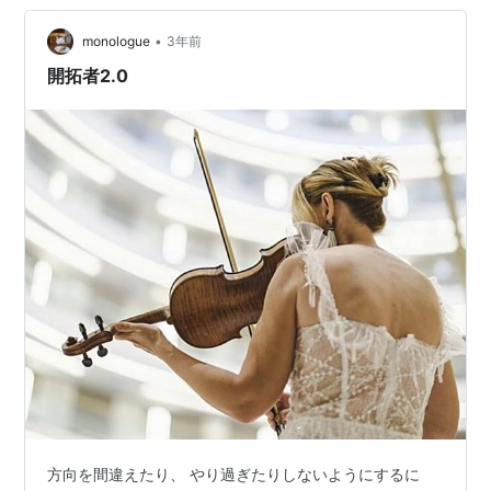
に努めた。機嫌よく歩く日も剛情にむずかる日もあっ
た。 自前で歩けるのは室内だけで、一歩でも屋外へ出る
•
monologue
3年前
となれば、すべて車椅子のご厄介になった。 通院か…
開拓者2.0
方向を間違えたり、 やり過ぎたりしないようにするに