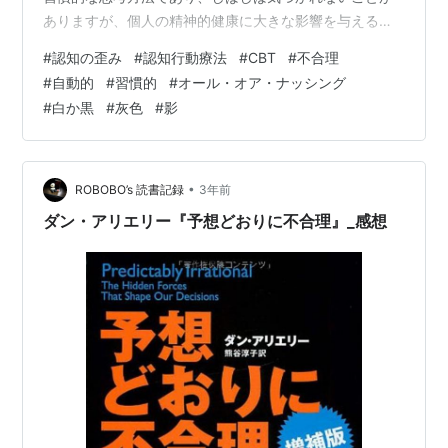
ありますが、個人の精神的健康に大きな影響を与える可
能性があります。 認知のゆがみの例としては、以下のよ
#
認知の歪み
#
認知行動療法
#
CBT
#
不合理
うなものがあります。 オール・オア・ナッシング思考。
#
自動的
#
習慣的
#
オール・オア・ナッシング
物事を白か黒かで判断し、灰色の影を無視する。 過度な
#
白か黒
#
灰色
#
影
一般化。一つの出来事や証拠に基づいて、大まかな結論
を出すこと。 精神的なフィルタリング。否定的な事柄に
焦点を当て、肯定的な事柄を無視する。 肯定的なことを
割り引く。肯定的な出来事や成果を重要でな…
•
ROBOBO’s 読書記録
3年前
ダン・アリエリー『予想どおりに不合理』_感想