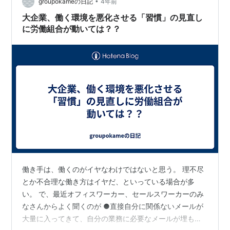
•
動も含めて、半ば呆れながら楽しく読むことができまし
groupokameの日記
4年前
た。 たくさんのユニークな実験では、著者の大学の学生
大企業、働く環境を悪化させる「習慣」の見直し
や同僚が登場します。巻末には参…
に労働組合が動いては？？
働き手は、働くのがイヤなわけではないと思う。 理不尽
とか不合理な働き方はイヤだ、といっている場合が多
い。 で、最近オフィスワーカー、セールスワーカーのみ
なさんからよく聞くのが ●直接自分に関係ないメールが
大量に入ってきて、自分の業務に必要なメールが埋もれ