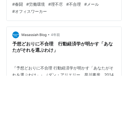
る ●複雑になった事業・商品。それに関連する情報が膨
#
春闘
#
労働環境
#
理不尽
#
不合理
#
メール
大に提供され、見なければ自己責任、のようないいかた
#
オフィスワーカー
されるが、目を通す時間がない。 ●業務関連に必要な時
間も足らないのに、経営＆総務＆人事などから、やれイ
ーラーニングだ、トップメッセージの動画を見ろ、アン
ケートに回答しろなどと要求される。 いつやれというの
•
Masassiah Blog
4年前
か？ といったもの。 個々の担当業務だけ…
予想どおりに不合理 行動経済学が明かす「あな
たがそれを選ぶわけ」