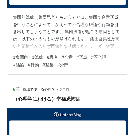
集団的浅慮（集団思考ともいう）とは、集団で合意形成
を行うことによって、かえって不合理な結論や行動を引
き出してしまうことです。 集団浅慮が起こる原因として
は、以下のようなものが挙げられます。 集団凝集性が高
い外部情報が入らず閉鎖的な状態であるリーダーや専門
家の存在など特定の人の知識や権力が強い集団が過度の
#
集団的
#
浅慮
#
思考
#
合意
#
形成
#
不合理
ストレスにさらされる決定することに参加者の利害が発
#
結論
#
行動
#
凝集
#
外部
生する集団浅慮の具体的な症状としては、以下のような
ものが挙げられます。 自分たちは正しい方向に進んでい
ると思い込み、極端な楽観主義や幻想を抱く道徳や倫理
を無視する周囲からの意見やアドバイスを無視するリス
•
職場で使える心理学
3年前
ク要因を過小評価する自分たちの強みや特徴を過…
（心理学における）幸福恐怖症