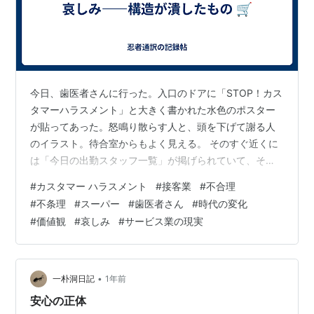
今日、歯医者さんに行った。入口のドアに「STOP！カス
タマーハラスメント」と大きく書かれた水色のポスター
が貼ってあった。怒鳴り散らす人と、頭を下げて謝る人
のイラスト。待合室からもよく見える。 そのすぐ近くに
は「今日の出勤スタッフ一覧」が掲げられていて、そこ
にはいつも「弁護士」という名前が書かれている。その
#
カスタマー ハラスメント
#
接客業
#
不合理
二つを目にした瞬間、ふっと10年前にスーパーで働いて
#
不条理
#
スーパー
#
歯医者さん
#
時代の変化
いた頃のことを思い出した。 年末のごった返した売り場
#
価値観
#
哀しみ
#
サービス業の現実
で あれは大晦日直前、一番の書き入れ時。どのレジにも
30人以上のお客さんがずらっと並び、店全体がごった返
していた。みんな「やっとレジにたどり着いた」とホッ
とした顔をしていて、長い列も毎年恒例…
•
一朴洞日記
1年前
安心の正体