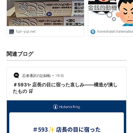
fujii-yuji.net
honeshabri.hatenabl
関連ブログ
•
忍者通訳の記録帖
1年前
＃593✨ 店長の目に宿った哀しみ――構造が潰し
たもの 🛒