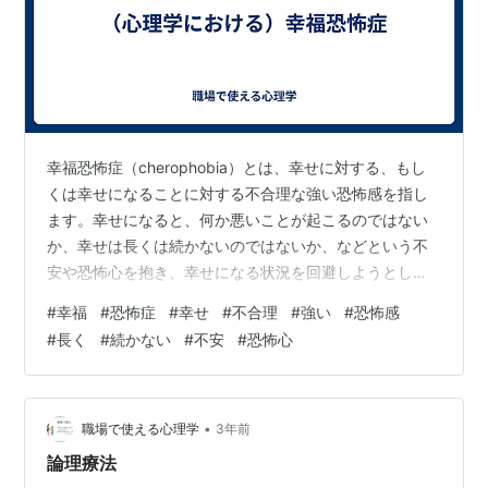
幸福恐怖症（cherophobia）とは、幸せに対する、もし
くは幸せになることに対する不合理な強い恐怖感を指し
ます。幸せになると、何か悪いことが起こるのではない
か、幸せは長くは続かないのではないか、などという不
安や恐怖心を抱き、幸せになる状況を回避しようとしま
す。 幸福恐怖症の原因は、幼少期の体験や親からの刷り
#
幸福
#
恐怖症
#
幸せ
#
不合理
#
強い
#
恐怖感
込みなど、さまざまな要因が考えられます。たとえば、
#
長く
#
続かない
#
不安
#
恐怖心
過去に幸せを感じた後に、何か悪いことが起こったとい
う経験があると、幸せと不幸が結びついたネガティブな
記憶が形成され、幸福恐怖症につながる可能性がありま
す。また、親から「幸せになりすぎるのはいけない」と
•
職場で使える心理学
3年前
いうメッセージを繰り返し聞かされると、…
論理療法