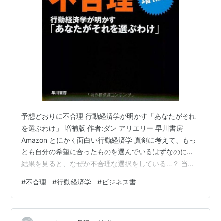
予想どおりに不合理 行動経済学が明かす「あなたがそれ
を選ぶわけ」 増補版 作者:ダン アリエリー 早川書房
Amazon とにかく面白い行動経済学 真剣に考えて、もっ
とも自分の希望に合ったものを選んでいるはずなのに…
結果を見ると、なぜか不合理な選択をしている…？ 当時
は、この本で行動経済学という言葉を初めて知って、先
#
不合理
#
行動経済学
#
ビジネス書
日読んだ別の本でも引用されていたので、久しぶりに読
み直してみたのですが、とにかく面白いですね。なんで
人間はこんなに周りに影響されるのだろう？と自分の行