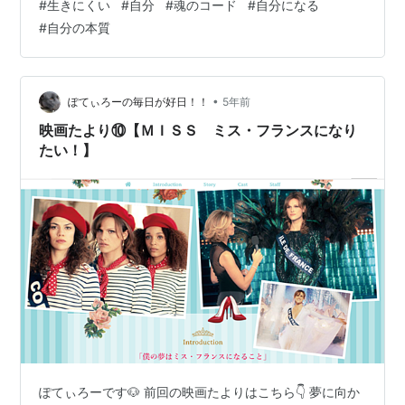
#
生きにくい
#
自分
#
魂のコード
#
自分になる
重している難病患者、こういう考え方が身についてしま
#
自分の本質
ったなぁ… それにしても、徒歩に比べ移動距離が長いの
で知らなかった道や場所など、ちょっとした発見があっ
て嬉しくなってます それから自動車は駄目だけど徒歩、
自転車はOKな小道が意外なところにあってこれも嬉しい
•
ぽてぃろーの毎日が好日！！
5年前
小学生の低学年の頃は真直ぐ家に帰らず…
映画たより⑩【ＭＩＳＳ ミス・フランスになり
たい！】
ぽてぃろーです🐶 前回の映画たよりはこちら👇 夢に向か