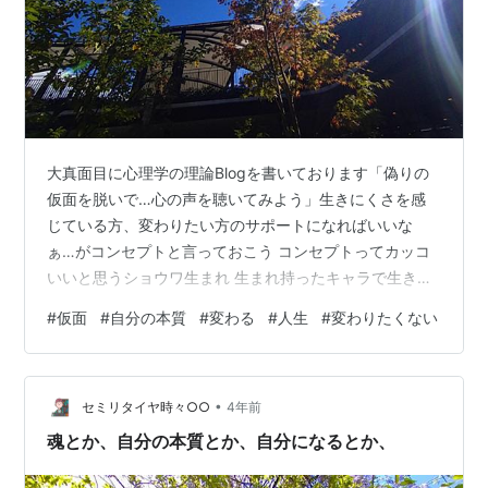
大真面目に心理学の理論Blogを書いております「偽りの
仮面を脱いで…心の声を聴いてみよう」生きにくさを感
じている方、変わりたい方のサポートになればいいな
ぁ…がコンセプトと言っておこう コンセプトってカッコ
いいと思うショウワ生まれ 生まれ持ったキャラで生きて
いる人はほとんどいないと私は考えている自分本来の気
#
仮面
#
自分の本質
#
変わる
#
人生
#
変わりたくない
質と一応つけてみた仮面のギャップが辛いとか苦しいと
感じている がしかし、一度つけた仮面を外すにも勇気が
要るし、怖さもある仮面は必要です 仮面は社会適応のツ
•
ールになる 社会性の現れでもある 意識的につけたり外し
セミリタイヤ時々○○
4年前
たりしているならそれでいいのです 自分のエッセンス・
魂とか、自分の本質とか、自分になるとか、
本質の周りにアレやコレやと重ね着し…