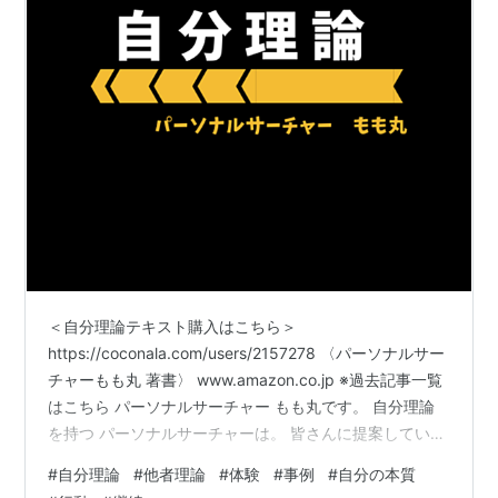
＜自分理論テキスト購入はこちら＞
https://coconala.com/users/2157278 〈パーソナルサー
チャーもも丸 著書〉 www.amazon.co.jp ※過去記事一覧
はこちら パーソナルサーチャー もも丸です。 自分理論
を持つ パーソナルサーチャーは。 皆さんに提案していま
す。 自身の気づきから出た答えです。 どんな状況下に置
#
自分理論
#
他者理論
#
体験
#
事例
#
自分の本質
かれても。 自己を理解・認知していると。 苦しまずに済