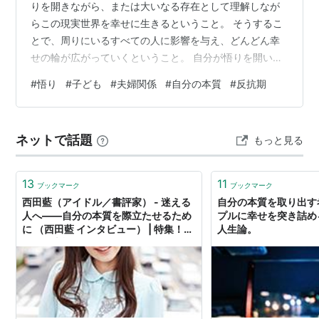
りを開きながら、または大いなる存在として理解しなが
らこの現実世界を幸せに生きるということ。 そうするこ
とで、周りにいるすべての人に影響を与え、どんどん幸
せの輪が広がっていくということ。 自分が悟りを開いた
状態で生活することで、自分から子ども、子どもからお
#
悟り
#
子ども
#
夫婦関係
#
自分の本質
#
反抗期
友達へ、その友達からお友達へとどんどん幸せが広がり
ます。 また自分から旦那さんへ、旦那さんから職場の方
へ、職場の方からその職場のご家族へ・・・・とどんど
ネットで話題
もっと見る
ん幸せの輪が広がります。 このブログを発見し見てくだ
さった方が気づきを得て、悟りとはこういうものかと体
感でき、そしたらどんどん幸せの輪が広がって…
13
11
ブックマーク
ブックマーク
西田藍（アイドル／書評家） - 迷える
自分の本質を取り出す
人へ――自分の本質を際立たせるため
プルに幸せを突き詰める
に （西田藍 インタビュー） | 特集！あ
人生論。
の人の本棚