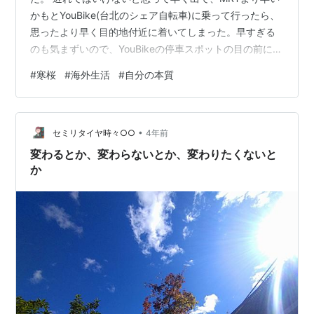
かもとYouBike(台北のシェア自転車)に乗って行ったら、
思ったより早く目的地付近に着いてしまった。早すぎる
のも気まずいので、YouBikeの停車スポットの目の前にあ
った公園をブラブラしてみた。 道路に囲まれた街中にあ
#
寒桜
#
海外生活
#
自分の本質
る小さな公園だけど、濃いピンク色の寒桜がちょうど満
開だった。 熱心に写真を撮っているおばさんたち……自
分と同じくらいの年齢の女性のことって、なんて呼称し
•
たらいいんでしょうね？私が相手を「おばさん」と言っ
セミリタイヤ時々○○
4年前
たら、まるで自分はまだそこに含まれてないって思って
変わるとか、変わらないとか、変わりたくないと
るみたいで傲慢な気がする…
か