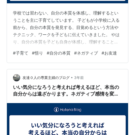
学校では習わない、自分の本質を体感し、理解するとい
うことを主に子育てしています。 子どもが小学校に入る
前から、自分の本質を発見する、目覚めるという方法や
テクニック、ワークを子どもに伝えていきました。 やは
り、自分の本質を子ども自身が体感し、理解すること
で、簡単に能力が開花していくように思えます。 本当の
#
子育て
#
悟り
#
自分の本質
#
ネガティブ
#
お友達
自分の中には無限の能力がありますから、そこから楽に
発揮できているようです。 勉強もスポーツもお友達関係
もすべて自分の本質を体感したという土台があること
•
で、スムーズに楽に進むことができます。 小学校高学年
友達０人の専業主婦のブログ
3年前
の女の子の人間関係も、だんだん複雑になってきます
いい気分になろうと考えれば考えるほど、本当の
が、自分の本質を知ったうえで小学校で生活してい…
自分からは遠ざかります。ネガティブ感情を変え
よう変えようとする状態は本当の自分に気づかな
くさせるテクニックだと気づく必要があります。