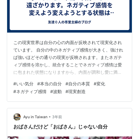
この現実世界は自分の心の内面が反映されて現実化され
ています。 自分の中のネガティブ感情が大きく、強けれ
ば強いほどその通りの現実が反映されます。またネガテ
ィブ感情を溶かし、統合することでネガティブ感情は愛
に包まれた状態になりますから、内面が調和し愛に満た
されるため、現実も優しい現実がやってくるというわけ
#
いい気分
#
本当の自分
#
自分の本質
#
変化
です。 いい気分になろうと頑張って「こう考えればい
#
ネガティブ感情
#
波動
#
現実創造
い」と思考を使っていると、それはこの世のトリックで
眠っていく一方です。本当の自分から遠ざかるというテ
クニックなんです。 このいい気分になろうと考えている
状態というのは、自分の中にネガティブな感情が入って
•
Ayu in Taiwan
3年前
きたときに、「このままではだめだ、早くなんとか…
おばさんだけど「おばさん」じゃない自分