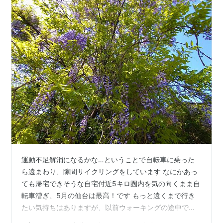
運動不足解消になるかな…ということで自転車に乗った
ら遠まわり、隙間サイクリングをしています なにかあっ
ても帰宅できそうな自宅付近5キロ圏内を気の向くまま自
転車漕ぎ、5月の仙台は最高！です もっと遠くまで行き
たい気持ちはありますが、以前ウォーキングの途中で突
然関節に激痛が走り動けなくなったトラウマがあって自