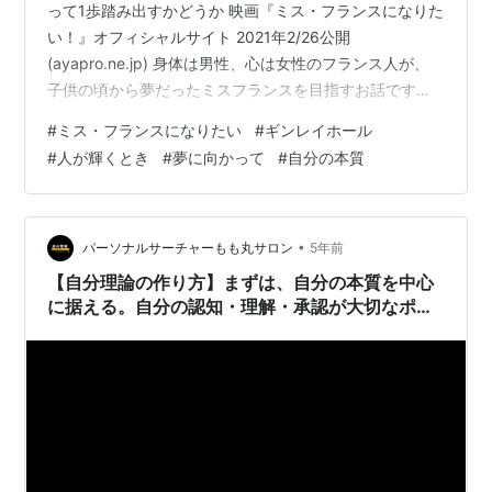
って1歩踏み出すかどうか 映画『ミス・フランスになりた
い！』オフィシャルサイト 2021年2/26公開
(ayapro.ne.jp) 身体は男性、心は女性のフランス人が、
子供の頃から夢だったミスフランスを目指すお話です。
子供の頃、学校で将来の夢・なりたい職業とか発表しあ
#
ミス・フランスになりたい
#
ギンレイホール
っていましたけど、こういうのって万国共通なのです
#
人が輝くとき
#
夢に向かって
#
自分の本質
ね。 この人はみんなの前で「ミスフランスになりた
い！」というのです。 そんなシーンから始まり、一瞬で
物語に入り込める映画でした。 難しい夢って憧れて終わ
りがち この、見かけが男の子。とっても中性なんです。
•
パーソナルサーチャーもも丸サロン
5年前
女の子に見られること…
【自分理論の作り方】まずは、自分の本質を中心
に据える。自分の認知・理解・承認が大切なポイ
ント！