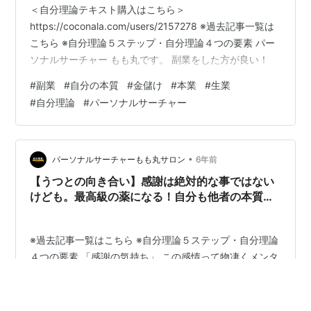
＜自分理論テキスト購入はこちら＞
https://coconala.com/users/2157278 ※過去記事一覧は
こちら ※自分理論５ステップ・自分理論４つの要素 パー
ソナルサーチャー もも丸です。 副業をした方が良い！
#
副業
#
自分の本質
#
金儲け
#
本業
#
生業
#
自分理論
#
パーソナルサーチャー
•
パーソナルサーチャーもも丸サロン
6年前
【うつとの向き合い】感謝は絶対的な事ではない
けども。最高級の薬になる！自分も他者の本質
も。
※過去記事一覧はこちら ※自分理論５ステップ・自分理論
４つの要素 「感謝の気持ち」 この感情って物凄くメンタ
ルに重要な気がしてます。 「日々、感謝をして生きなさ
い。」 小さい頃、当たり前の様に言われた言葉です。 自
分の世代は、ＩＴもそうですが。 飛躍的に文明が発達し