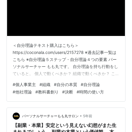
＜自分理論テキスト購入はこちら＞
https://coconala.com/users/2157278 ※過去記事一覧は
こちら ※自分理論５ステップ・自分理論４つの要素 パー
ソナルサーチャー もも丸です。 自分理論を持ち行動をし
ていると。 個人で動くべきか？ 組織で動くべきか？ こ
の考えに行き着く事が多いかと思います。 自分理論は自
#
個人事業主
#
組織
#
自分の本質
#
自分理論
分の本質です。
#
他社理論
#
教科書創り
#
決断
#
時間の使い方
•
パーソナルサーチャーもも丸サロン
5年前
【副業・本業】安定という見えない幻想がまた生
まれるでしょう。 副業や本業という価値観。 本来