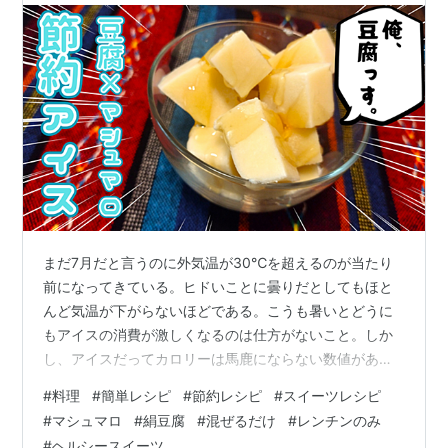
まだ7月だと言うのに外気温が30℃を超えるのが当たり
前になってきている。ヒドいことに曇りだとしてもほと
んど気温が下がらないほどである。こうも暑いとどうに
もアイスの消費が激しくなるのは仕方がないこと。しか
し、アイスだってカロリーは馬鹿にならない数値があ
る。（サンドウィッチマン伊達さんは「凍らせたものは
#
料理
#
簡単レシピ
#
節約レシピ
#
スイーツレシピ
カロリー０」とネタにしているが(笑)）そんな中、革命的
#
マシュマロ
#
絹豆腐
#
混ぜるだけ
#
レンチンのみ
とも言えるレシピをDELISH KITCHENが公開していた。
#
ヘルシースイーツ