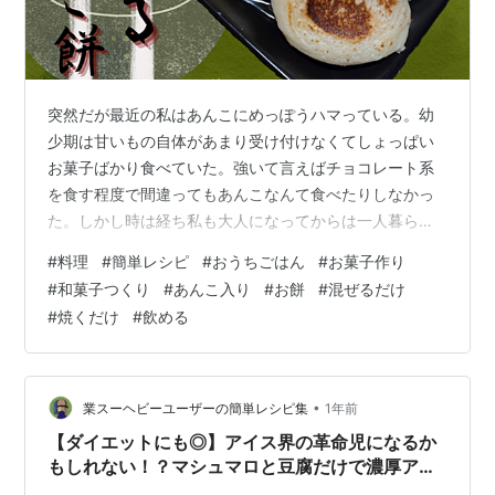
突然だが最近の私はあんこにめっぽうハマっている。幼
少期は甘いもの自体があまり受け付けなくてしょっぱい
お菓子ばかり食べていた。強いて言えばチョコレート系
を食す程度で間違ってもあんこなんて食べたりしなかっ
た。しかし時は経ち私も大人になってからは一人暮らし
の自炊生活で自ずと食わず嫌いなんてものもなくなり、
#
料理
#
簡単レシピ
#
おうちごはん
#
お菓子作り
しょっぱいもの、甘いもの、辛いもの、酸っぱいもの、
#
和菓子つくり
#
あんこ入り
#
お餅
#
混ぜるだけ
苦いものなんでもござれの舌に成長した。そしてそんな
#
焼くだけ
#
飲める
中であんこという日本特有の甘味の良さに気づきハマっ
ている状態が今である。 今回はそんな私が最近リピしま
くっている飲めるあんこ餅のレシピを共有したいと思う
ぞ！ちなみに飲めるという表現はレシピ界隈で度々使…
•
業スーヘビーユーザーの簡単レシピ集
1年前
【ダイエットにも◎】アイス界の革命児になるか
もしれない！？マシュマロと豆腐だけで濃厚アイ
スになるってマ？？？？？【レシピあり】