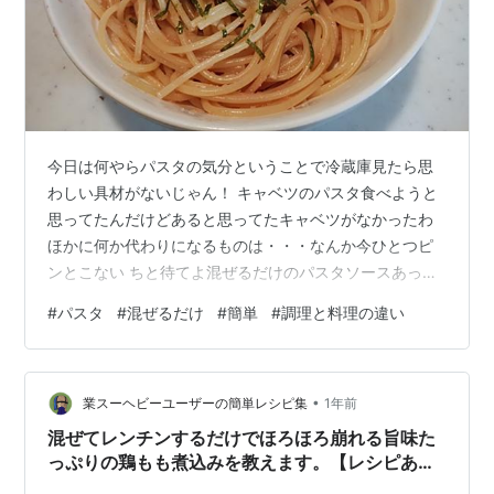
今日は何やらパスタの気分ということで冷蔵庫見たら思
わしい具材がないじゃん！ キャベツのパスタ食べようと
思ってたんだけどあると思ってたキャベツがなかったわ
ほかに何か代わりになるものは・・・なんか今ひとつピ
ンとこない ちと待てよ混ぜるだけのパスタソースあった
かも ということでキッチンごそごそ探してみたらあった
#
パスタ
#
混ぜるだけ
#
簡単
#
調理と料理の違い
ぜ！混ぜるだけの生風味たらこ 簡単パスタソースは何気
に常備してること多いからラッキー 流石にサラダほしか
ったけど葉物野菜がなくてトマトとキュウリを切っただ
•
け 手間もかからず超簡単だが、ふと思うこれって料理？
業スーヘビーユーザーの簡単レシピ集
1年前
調理はしていないと思うけど・・・パスタ茹でるのは調
混ぜてレンチンするだけでほろほろ崩れる旨味た
理なんんかな？ 料理と調理は似てるけ…
っぷりの鶏もも煮込みを教えます。【レシピあ
り】