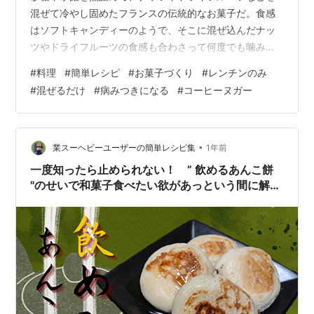
混ぜて冷やし固めたフランスの伝統的なお菓子だ。食感
はソフトキャンディーのようで、そこに混ぜ込んだナッ
ツやドライフルーツの食感も合わさって何度でも噛みた
くなる魔性のお菓子である。今回はそんなヌガーをビタ
#
料理
#
簡単レシピ
#
お菓子づくり
#
レンチンのみ
ーさも加えたコーヒーヌガーの作り方を教えたいと思
#
混ぜるだけ
#
病みつきになる
#
コーヒーヌガー
う。聞き馴染みのないお菓子だろうが作り方は拍子抜け
するほど簡単なので安心してほしい。 【材料】2～3人分
バター 20g マシュマロ 120g インスタントコーヒー 2～
3g ビスケット 100g 粉糖 適量 【作り方】 具材を混ぜる
•
業スーヘビーユーザーの簡単レシピ集
1年前
まず耐熱ボウルを用…
一度知ったら止められない！ ” 飲めるあんこ餅
"のせいで和菓子食べたい欲があっという間に解消
された件【レシピあり】