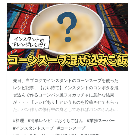
何に・・・！？【レシピあり】
先日、当ブログでインスタントのコーンスープを使った
レシピ記事、【おい待て】インスタントのコンポタを混
ぜ込んで作るコーンパン風フォカッチャに意外な結果
が・・・【レシピあり】というものを投稿させてもらっ
た。パン作りの修行中の身としてみればパンのふんわり
加減などはかなり上々の出来だったが、肝心のコーンス
#
料理
#
簡単レシピ
#
おうちごはん
#
業務スーパー
ープの味が全く反映されなかったという歯がゆい結果だ
#
インスタントスープ
#
コーンスープ
った(苦笑) そこで今回は「パンがダメならご飯で！」と