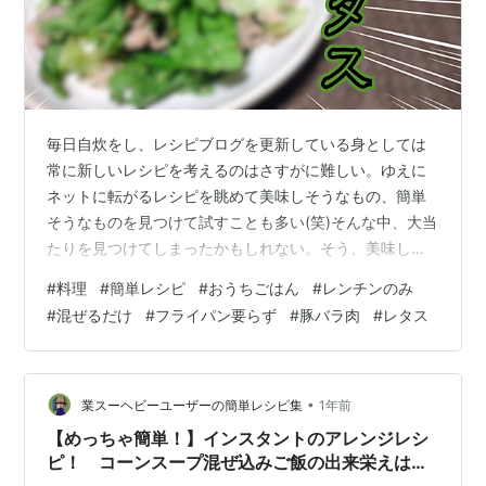
毎日自炊をし、レシピブログを更新している身としては
常に新しいレシピを考えるのはさすがに難しい。ゆえに
ネットに転がるレシピを眺めて美味しそうなもの、簡単
そうなものを見つけて試すことも多い(笑)そんな中、大当
たりを見つけてしまったかもしれない。そう、美味しい
し簡単なやつだ。 今回参考にさせてもらったのはまみ
#
料理
#
簡単レシピ
#
おうちごはん
#
レンチンのみ
(mami) ラクうまごはんさんで、過去にもいくつも試させ
#
混ぜるだけ
#
フライパン要らず
#
豚バラ肉
#
レタス
てもらったこともあるありがたい人だ。そしてそのレシ
ピはサムネで"抱えて食べたい"と評していて思わず「さ
すがに誇張では～？(ドチャクソ失礼)」と思ってしまった
わけだが嘘偽りなさすぎて笑ってしまった。 【材料】2
•
業スーヘビーユーザーの簡単レシピ集
1年前
人分 豚バラ肉 200g 顆粒…
【めっちゃ簡単！】インスタントのアレンジレシ
ピ！ コーンスープ混ぜ込みご飯の出来栄えは如