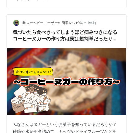
あとこのレシピはレンチンのみで包丁とまな板を使わな
いのでズボラに済ませたい人にもオススメだぞ！ではさ
っそく作っていこう。 【材料】1人分 鶏もも肉 1枚 冷凍
カット白ネギ 40g ニラ …
•
業スーヘビーユーザーの簡単レシピ集
1年前
気づいたら食べきってしまうほど病みつきになる
コーヒーヌガーの作り方は実は超簡単だったりし
て！？【レシピあり】
みなさんはヌガーというお菓子を知っているだろうか？
砂糖や水飴を煮詰めて、ナッツやドライフルーツなどを