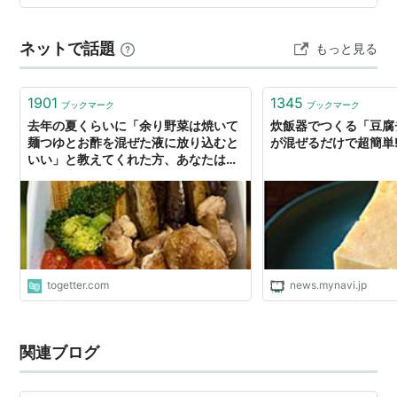
ネットで話題
もっと見る
1901
1345
ブックマーク
ブックマーク
去年の夏くらいに「余り野菜は焼いて
炊飯器でつくる「豆腐
麺つゆとお酢を混ぜた液に放り込むと
が混ぜるだけで超簡単
いい」と教えてくれた方、あなたは暑
い夏献立に悩む主婦を救いました
togetter.com
news.mynavi.jp
関連ブログ