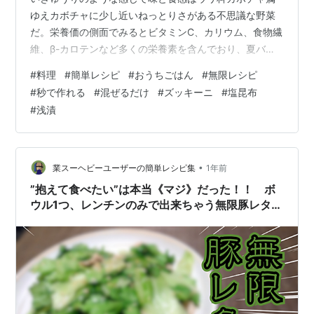
ゆえカボチャに少し近いねっとりさがある不思議な野菜
だ。栄養価の側面でみるとビタミンC、カリウム、食物繊
維、β-カロテンなど多くの栄養素を含んでおり、夏バテ
予防や美肌効果や生活習慣病予防などに役立つとされて
#
料理
#
簡単レシピ
#
おうちごはん
#
無限レシピ
いる優秀さも兼ね揃えている。 今回はそんなズッキーニ
#
秒で作れる
#
混ぜるだけ
#
ズッキーニ
#
塩昆布
をメインにした即席付け合わせの無限ズッキーニのレシ
#
浅漬
ピをデリッシュキッチンで見つけたのでさっそく作って
みようと思うぞ！ 【材料】2人分 ズッキーニ 1本 塩昆布
大さじ1 醤油 小さじ1 ごま油 大さじ1/2 白ごま 少々 【作
り方】 ズッキーニ…
•
業スーヘビーユーザーの簡単レシピ集
1年前
”抱えて食べたい”は本当《マジ》だった！！ ボ
ウル1つ、レンチンのみで出来ちゃう無限豚レタス
に私もドハマリしちゃった【レシピあり】