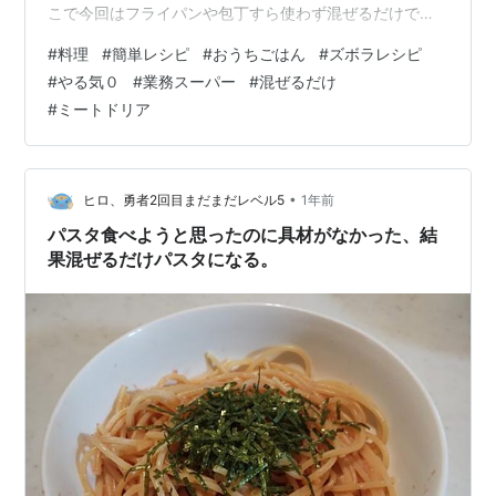
こで今回はフライパンや包丁すら使わず混ぜるだけで作
れるやる気０％ミートドリアの作り方を紹介しよう。
#
料理
#
簡単レシピ
#
おうちごはん
#
ズボラレシピ
【材料】1人分 ご飯 茶碗1杯 牛乳 60cc 顆粒コンソメ 小
#
やる気０
#
業務スーパー
#
混ぜるだけ
さじ1 ピザ用チーズ 50g 《ミートソース》 豚ひき肉
#
ミートドリア
120g 舞茸 50g 冷凍カットほうれん草 20g 牛乳 60cc ピ
ザソース 60g バター 20g 塩 少々 粗挽き胡椒 少々 【作
り方】 ミルクご飯を作るまず耐熱ボウルに…
•
ヒロ、勇者2回目まだまだレベル5
1年前
パスタ食べようと思ったのに具材がなかった、結
果混ぜるだけパスタになる。