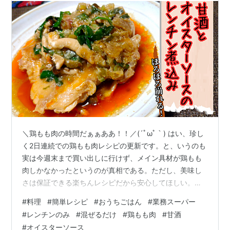
＼鶏もも肉の時間だぁぁああ！！／(´ﾟωﾟ｀) はい、珍し
く2日連続での鶏もも肉レシピの更新です。と、いうのも
実は今週末まで買い出しに行けず、メイン具材が鶏もも
肉しかなかったというのが真相である。ただし、美味し
さは保証できる楽ちんレシピだから安心してほしい。レ
シピ名は甘酒とオイスターソースのレンチン煮込みだ。
#
料理
#
簡単レシピ
#
おうちごはん
#
業務スーパー
ちなみに甘酒はお湯で溶く小分けパックを使うのをオス
#
レンチンのみ
#
混ぜるだけ
#
鶏もも肉
#
甘酒
スメする。 出典：株式会社伊豆フェルメンテ公式サイト
#
オイスターソース