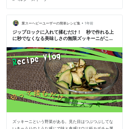
その名も豆腐アイスだ。アイスを作るのに豆腐とマシュ
マロだけでいいらしいがにわかには信じがたい。だって
アイスって牛乳とか卵とか使ってなかったっけ？さっそ
く作って確かめてみよう！※参考元の…
•
業スーヘビーユーザーの簡単レシピ集
1年前
ジップロックに入れて揉むだけ！ 秒で作れる上
に秒でなくなる美味しさの無限ズッキーニがこの
夏の当たりだった！【レシピあり】
ズッキーニという野菜がある。見た目はつぶつぶしてな
いきゅうりのような感じで味と食感はウリ科カボチャ属