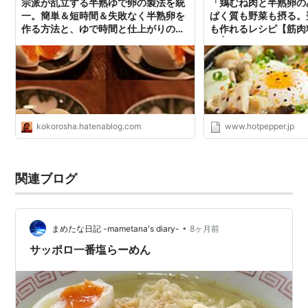
宗派が乱立する半熟ゆで卵の製法を統
「鶏むね肉と半熟卵の
一。簡単＆短時間＆失敗なく半熟卵を
ぱく質も野菜も摂る。
作る方法と、ゆで時間と仕上がりの比
も作れるレシピ【筋肉料
較写真 - ココロ社
通 | ホットペッパーグ
kokorosha.hatenablog.com
www.hotpepper.jp
関連ブログ
•
まめたな日記 -mametana's diary-
8ヶ月前
サッポロ一番塩らーめん