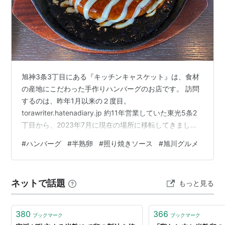
旭神3条3丁目にある『キッチンキャスケット』は、食材
の産地にこだわった手作りハンバーグのお店です。 訪問
するのは、昨年1月以来の２度目。
torawriter.hatenadiary.jp 約11年営業していた東光5条2
丁目から、2023年7月に現在の場所に移転してきまし
た。 店名についている「キャスケット」とは、ハンチン
#
ハンバーグ
#
半熟卵
#
照り焼きソース
#
旭川グルメ
グ帽の一種のことで、お店のロゴマークにはキャスケッ
トを被ったシェフが描かれています。 この建物は、以前
「鮨 花緒」というお寿司屋さんでした。 現在は、お寿司
ネットで話題
もっと見る
屋さんだったとは思えないぐらいに、オシャレで明るい
雰囲気に改装されています。 11:30～15:00のランチは、
9種類の…
380
366
ブックマーク
ブックマーク