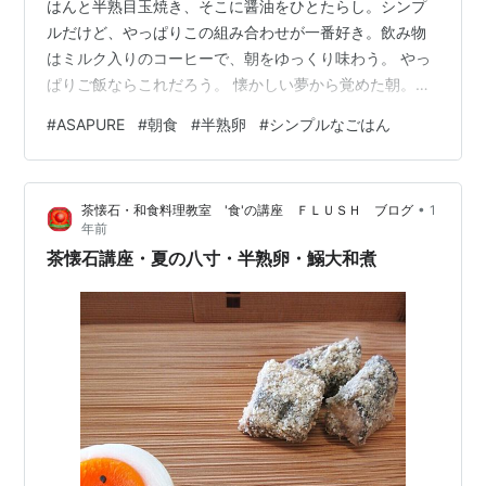
はんと半熟目玉焼き、そこに醤油をひとたらし。シンプ
ルだけど、やっぱりこの組み合わせが一番好き。飲み物
はミルク入りのコーヒーで、朝をゆっくり味わう。 やっ
ぱりご飯ならこれだろう。 懐かしい夢から覚めた朝。今
日の朝日はやさしくて、そよ風も気持ちいい。そうだ、
#
ASAPURE
#
朝食
#
半熟卵
#
シンプルなごはん
好きだった目玉焼きを作ろう。ご飯と醤油と卵、ただそ
れだけの朝ごはん。半熟の黄身がとろりと絡んで、思わ
ず心が躍る。 今日もいい一日を🌤️また朝の食卓でお会い
•
茶懐石・和食料理教室 '食'の講座 ＦＬＵＳＨ ブログ
1
しましょう。 ASAPURE、気ままに更新しますのでのんび
年前
りお付き合いください🍞 前回のASAPRE#◀ 次回の
茶懐石講座・夏の八寸・半熟卵・鰯大和煮
ASAPRE#◀ …