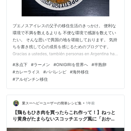
ブエノスアイレスの父子の移住生活のきっかけ。 便利な
環境で不満を数えるよりも 不便な環境で感謝を数えてい
たい。 そんな思いで異国の地を堪能しております。 気持
ちを書き残して心の成長を感じるためのブログです。
Gracias a ustedes, también personas en Argentina han
podido verlo. Es un blog en japonés, así que no duden
#
氷点下
#
ラーメン
#
ONIGIRIを世界へ
#
半熟卵
en traducirlo y echarle un vistazo. ¡Si tienen alguna
#
カレーライス
#
パパレシピ
#
海外移住
sugerencia, dejen un comentario! 麺類…
#
アルゼンチン移住
•
業スーヘビーユーザーの簡単レシピ集
1年前
【鶏ももひき肉を買ったらこれ作って！】ねっと
り黄身がたまらないスコッチエッグ風に「おかわ
り止まらん！」「最高！」など【レシピあり】