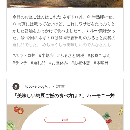
今日のお昼ごはんはこれだ ネギトロ丼。🍲 半熟卵のせ。
🥚 写真には載ってないけど、これにワサビをたっぷりと
かした醤油をぶっかけて食べました〜。 いや〜美味かっ
た。😋 今回のネギトロは静岡県吉田町のふるさと納税の
返礼品でした。 めちゃくちゃ美味しいのでみなさんも是
非。 【ふるさと納税】【ZIP!で紹介】選べるパック数 発
#
ネギトロ丼
#
半熟卵
#
ふるさと納税
#
お昼ごはん
送月 天然まぐろ使用 ネギトロ 計1.5kg(6・15パック入
#
ランチ
#
返礼品
#
お昼休み
#
お昼休憩
#
木曜日
り)[マルハニチロオーシャン 静岡県 吉田町 22424262]
ねぎとろ ネギトロ丼 手巻き寿司 まぐろたたき 天然 まぐ
ろ マグロ 鮪 めばち きはだ 約100g 冷凍 魚介 海鮮価格：
9,500円～（税込、送料無…
•
toboke blog✎𓂃
2年前
「美味しい納豆ご飯の食べ方は？」ハーモニー丼