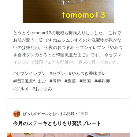
とうとうtomomo13の地域も梅雨入りしました。 これで
お肌が潤う。笑 でもねムシムシするのと洗濯物が乾かな
いのは嫌だわ。 今夜のおつまみ セブンイレブン『やみつ
き香味ダレのとろっと韓国風煮たまご』です。 今セブン
イレブンで韓国フェアを開催中。 週末に買っておいたお
つまみを食べることにします。 定期的にセブンイレブン
#
セブンイレブン
#
セブン
#
やみつき香味ダレ
は韓国フェアやっているような気がします。 『やみつき
#
韓国風煮たまご
#
煮卵
#
惣菜
#
韓国
#
半熟卵
香味ダレのとろっと韓国風煮たまご』はたまごに醤油、
#
グルメ
#
おつまみ
胡麻油、ねぎ油、オイスターソースの香味ダレをかけた
韓国風煮玉子です。 税込み321円。 裏面。 製造者はフジ
フーズ。 原材料は味付ゆで卵、玉葱、葱、醤油、オイス
ターソース、砂糖、…
•
ぱっちのビールとおつまみ記録
1年前
今月のステーキともりもり贅沢プレート