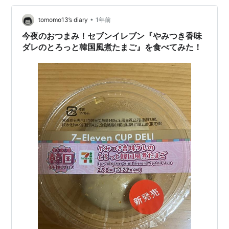
あと、鶏肉ということで同じくニワトリから取れる食材
の卵を用いてスコッチエッグ風に仕立ててみることにし
•
tomomo13’s diary
1年前
たぞ！ 【材料】2個分 鶏ももひき肉 200g…
今夜のおつまみ！セブンイレブン『やみつき香味
ダレのとろっと韓国風煮たまご』を食べてみた！