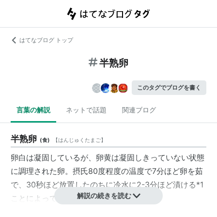
はてなブログ トップ
半熟卵
このタグでブログを書く
言葉の解説
ネットで話題
関連ブログ
半熟卵
(
食
)
【
はんじゅくたまご
】
卵白は凝固しているが、卵黄は凝固しきっていない状態
に調理された卵。摂氏80度程度の温度で7分ほど卵を茹
で、30秒ほど放置したのちに冷水に2-3分ほど漬ける
*1
解説の続きを読む
ことによって作ることができる。
cf.
温泉卵