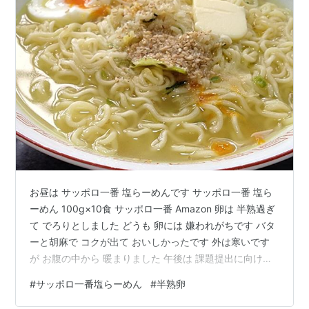
お昼は サッポロ一番 塩らーめんです サッポロ一番 塩ら
ーめん 100g×10食 サッポロ一番 Amazon 卵は 半熟過ぎ
て でろりとしました どうも 卵には 嫌われがちです バタ
ーと胡麻で コクが出て おいしかったです 外は寒いです
が お腹の中から 暖まりました 午後は 課題提出に向けて
地道な作業です ところどころ 休憩を挟みつつ 土曜日の
#
サッポロ一番塩らーめん
#
半熟卵
午後を のんびりと過ごします ランキング参加中食べ物
ランキング参加中おうちでごはん