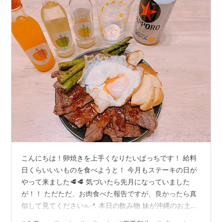
こんにちは！卵焼きを上手くなりたいぱっちです！ 給料
日くらいいいものを食べようと！ 今月もステーキの日が
やって来ました🥩🥩 気づいたら先月になっていました
が！！ ただただ、お肉食べた報告ですが、良かったら真
似して見てください⟡.·*. 本日の飲み物 妹が沖縄のお土産
を買ってきてくれました🌺🌴 とてもわくわくするリキュ