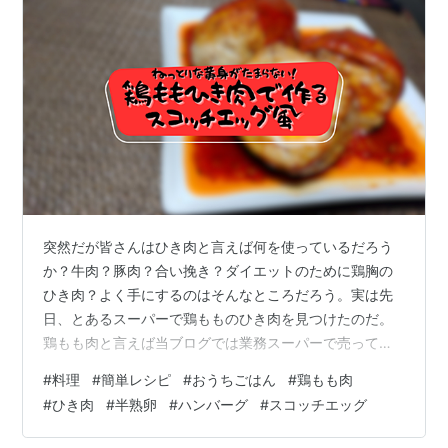
突然だが皆さんはひき肉と言えば何を使っているだろう
か？牛肉？豚肉？合い挽き？ダイエットのために鶏胸の
ひき肉？よく手にするのはそんなところだろう。実は先
日、とあるスーパーで鶏もものひき肉を見つけたのだ。
鶏もも肉と言えば当ブログでは業務スーパーで売ってい
る冷凍された格安の鶏もも肉パックを用いたレシピを中
#
料理
#
簡単レシピ
#
おうちごはん
#
鶏もも肉
心に取り扱っているので「鶏ももでひき肉ぅ！？」と興
#
ひき肉
#
半熟卵
#
ハンバーグ
#
スコッチエッグ
味が湧いて思わず買ってしまった。しかし勢いで買って
しまったゆえレシピを考えていなかった(笑)しばし悩んだ