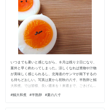
いつまでも暑いと感じながら、８月は残り２日になり、
案外と早く終わってしまった。涼しくなれば煮物や汁物
が美味しく感じられるし、北海道のサンマが南下するの
も待ちどおしい。写真は夏から初秋の八寸、半熟卵と鰯
大和煮。では皆様、良い週末を！来週まで、ごきげんよ
う～。`食`の講座 ＦＬＵＳＨ 最新サイト
#
鰯大和煮
#
半熟卵
#
夏の八寸
https://flush91.main.jp/wordpress/
https://flush91chakaiseki.jp/ 個人レッスン専用サイト
https://fancy-ohita-8617.sadist.jp/