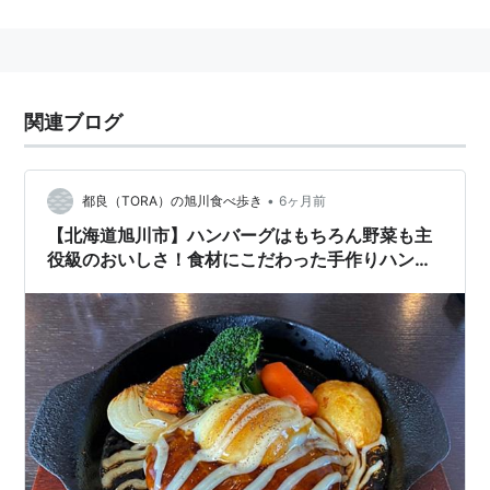
*1
:
これによって、殻が剥きやすくなる。
関連ブログ
•
都良（TORA）の旭川食べ歩き
6ヶ月前
【北海道旭川市】ハンバーグはもちろん野菜も主
役級のおいしさ！食材にこだわった手作りハンバ
ーグのお店。