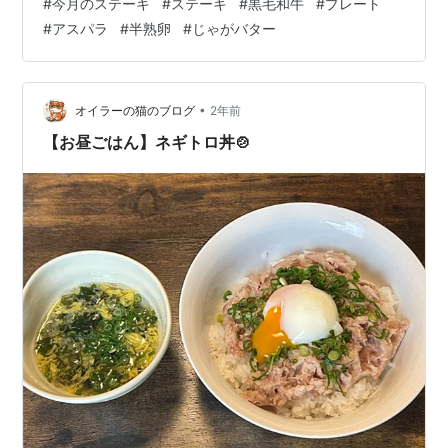
#
今月のステーキ
#
ステーキ
#
黒毛和牛
#
プレート
ールセット！！ ちみちみ飲んでいるので、全部飲んだら
#
アスパラ
#
半熟卵
#
じゃがバター
レビューします！！ とりあえず黒毛和牛 今回は時間短縮
も兼ねてこまいものを買ってきました！！これだけでも
とてもおいしそう…… 今まで付け合せが全然なかったの
で、 旬のアスパラを贅沢に使って行こうと思います！ 今
•
オイラーの猫のブログ
2年前
日の気分は、ワイルド…
【お昼ごはん】ネギトロ丼🍲