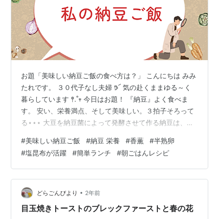
お題「美味しい納豆ご飯の食べ方は？」 こんにちは みみ
たれです。 ３０代子なし夫婦 𖠚՜ 気の赴くままゆる～く
暮らしています 𖤣.˚𖥧 今日はお題！ 『納豆』よく食べま
す。 安い、栄養満点、そして美味しい。３拍子そろって
る⋆⋆⋆ 大豆を納豆菌によって発酵させて作る納豆は、古
くから日本の食卓で親しまれてきた発酵食品の一つで
#
美味しい納豆ご飯
#
納豆 栄養
#
香薫
#
半熟卵
す。良質なたんぱく質、脂質、カルシウム、鉄などの大
#
塩昆布が活躍
#
簡単ランチ
#
朝ごはんレシピ
豆に含まれる各種成分に加え、大豆には少ない脂質代謝
に欠かせないビタミンＢ2を多く含んでいるのが特徴で
す。 (納豆の栄養価｜知る・楽しむ｜タカノフーズ株式会
社 より一部引用) 普段買っているものはコレ。小粒派で
•
どらごんびより
2年前
す。 www.tak…
目玉焼きトーストのブレックファーストと春の花