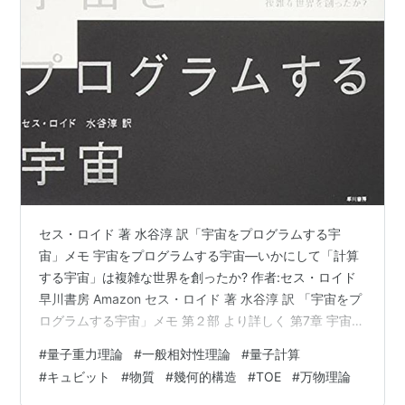
セス・ロイド 著 水谷淳 訳「宇宙をプログラムする宇
宙」メモ 宇宙をプログラムする宇宙―いかにして「計算
する宇宙」は複雑な世界を創ったか? 作者:セス・ロイド
早川書房 Amazon セス・ロイド 著 水谷淳 訳 「宇宙をプ
ログラムする宇宙」メモ 第２部 より詳しく 第7章 宇宙と
いうコンピュータ ランキング参加中数学・科学・工学 ラ
#
量子重力理論
#
一般相対性理論
#
量子計算
ンキング参加中はてなブログ同盟！初心者歓迎・なんで
#
キュビット
#
物質
#
幾何的構造
#
TOE
#
万物理論
もOK！日記・雑記10・20・30・40・50・60代