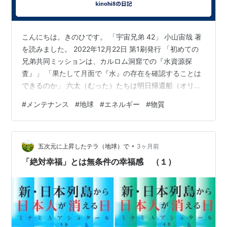
こんにちは。きのひです。 「宇宙兄弟 42」 小山宙哉 著
を読みました。 2022年12月22日 第1刷発行 「初めての
兄弟共同ミッションは、カルロム洞窟での『水資源探
査』」 「果たして月面で『水』の存在を確認することは
できるのか」 六太（むった）たちは明日帰還船（オリョ
ール）に乗って地球に帰ります。 「 From the Moon To
#
メンテナンス
#
地球
#
エネルギー
#
物質
the Earth 」 月から地球へ。 施設や機器を点検してメン
テナンスして しばらく使わないものたちはスリープ状態
にして 月面基地の「無人化作業」は、ほぼ完了しまし
•
た。 「私たちは『 FMTE 』という最後のミッション完了
五次元に上昇したテラ（地球）で
3ヶ月前
のため帰還までの流れをシミュレー…
「絶対幸福」とは無条件の幸福感 （１）