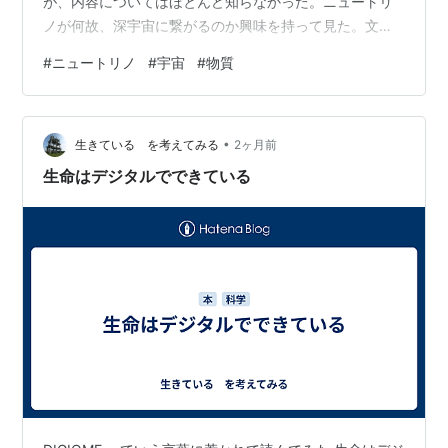
が、内容についてはほとんど知らなかった。ニュートリ
ノが何故、深宇宙に繋がるのか興味を持って見た。文章
にしようとするといろいろ疑問がわく。ウィキペディア
#
ニュートリノ
#
宇宙
#
物質
で調べcopilotに聞きながらまとめて見た。 ※ニュートリ
ノの特徴 ニュートリノは素粒子の一部、電荷ゼロ、質量
は極めて小さい、どんな物質とも相互作用せず、すり抜
•
ける。ニュートリノは光とほぼ同等の速度。宇宙を通り
生きている を考えてみる
2ヶ月前
抜ける際、光は星の内部や塵、ガス雲等に吸収や散乱の
生命はデジタルでできている
影響を受ける。ニュートリノはそれ…