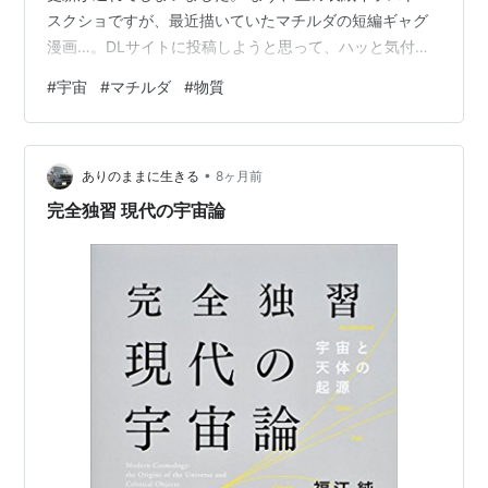
スクショですが、最近描いていたマチルダの短編ギャグ
漫画…。DLサイトに投稿しようと思って、ハッと気付き
ましてね。 題名どうしよう…。😓 思い付きと勢いで描い
#
宇宙
#
マチルダ
#
物質
ただけだから、さしたるプロットもテーマも無かったん
だよ。 まぁ…それで、マチルダには悪いんだけど、ちょ
っとキャラクターをコミカルに可愛い日本人気質の女の
•
子っぽい設定にしちゃいました。ごめんなさい…許し
ありのままに生きる
8ヶ月前
て。 その代わりと言っちゃあ何だけど、マチルダを主人
完全独習 現代の宇宙論
公と題名に使って不特…