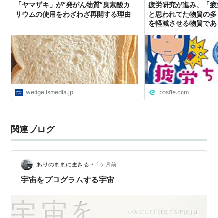
「ヤマザキ」が“発がん物質”臭素酸カ
疲労研究が進み、「疲
リウムの使用をわざわざ再開する理由
と思われてた物質の多
を軽減させる物質であ
効果はない」ことが分
wedge.ismedia.jp
posfie.com
関連ブログ
•
ありのままに生きる
1ヶ月前
宇宙をプログラムする宇宙