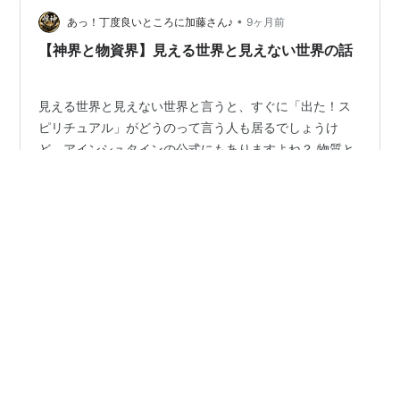
•
あっ！丁度良いところに加藤さん♪
9ヶ月前
【神界と物資界】見える世界と見えない世界の話
見える世界と見えない世界と言うと、すぐに「出た！ス
ピリチュアル」がどうのって言う人も居るでしょうけ
ど、アインシュタインの公式にもありますよね？ 物質と
エネルギーの相互変換だったかな？ 例えて言うならば、
目の前にある茶碗一杯の御飯としましょう。 実際、見え
ているのはご飯と言う物質ですけども、見ようとしなけ
#
アインシュタイン
#
物質
#
エネルギー
#
相互交換
れば見れないものもあって、食すまでのプロセスにも沢
#
パワースポット
山のエネルギーの存在があります。 色々な人々の手を介
して、ご飯が提供され食べれる訳ですが、お米から御飯
になるにも、炊飯器の電力とか土鍋で火力とかのエネル
ギーの恩恵を受けていますね。 これらは、まだ比較的想
•
人智学的つれづれ草
9ヶ月前
像しやすいところです。 では、見えないもの…
文化は、心？精神？物質？