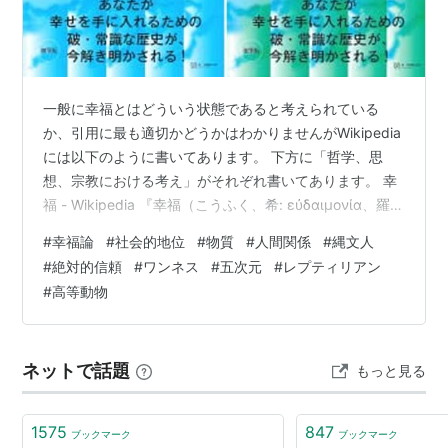
一般に幸福とはどういう状態であると考えられている
か、引用に最も適切かどうかはわかりませんがWikipedia
には以下のように書いてあります。 下方に「哲学、思
想、宗教における考え」がそれぞれ書いてあります。 幸
福 - Wikipedia 『幸福（こうふく、希: εὐδαιμονία、羅:
felicitas、英: happiness）とは、心が満ち足りているこ
#
幸福論
#
社会的地位
#
物質
#
人間関係
#
縄文人
と[1]。幸せ（しあわせ）ともいう。人間は古来、幸福で
#
絶対的信頼
#
ワンネス
#
五次元
#
レプティリアン
あるための方法に深い関心を寄せてきた。 幸福について
#
高等動物
の考察や、幸福であるためにはどのような生き方をすべ
きであるか、その方法論を提示した文章・書物は「幸福
論」（eudaemonics）と…
ネットで話題
もっと見る
1575
847
ブックマーク
ブックマーク