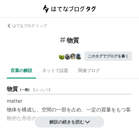
はてなブログ トップ
物質
このタグでブログを書く
言葉の解説
ネットで話題
関連ブログ
物質
(
一般
)
【
ぶっしつ
】
matter
物体を構成し、空間の一部を占め、一定の質量をもつ客
観的な存在のこと。
解説の続きを読む