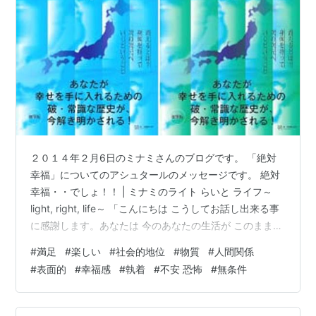
２０１４年２月6日のミナミさんのブログです。 「絶対
幸福」についてのアシュタールのメッセージです。 絶対
幸福・・でしょ！！ | ミナミのライト らいと ライフ～
light, right, life～ 「こんにちは こうしてお話し出来る事
に感謝します。あなたは 今のあなたの生活が このままず
っと続いてくれればいいのに・・って思いますか？どう
#
満足
#
楽しい
#
社会的地位
#
物質
#
人間関係
ぞ このままの生活が何も変わらず続いていけますよう
#
表面的
#
幸福感
#
執着
#
不安 恐怖
#
無条件
に・・って願いますか？もし そう思わないのであれば ど
うなれば そう思えるのでしょうか？そこに焦点を合わせ
て考えてみてください。今のあなたの生活が 本当に心か