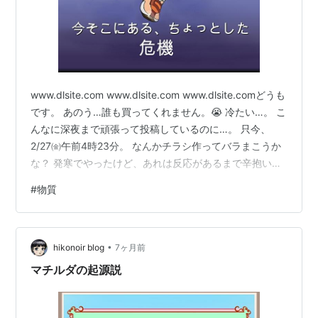
www.dlsite.com www.dlsite.com www.dlsite.comどうも
です。 あのう…誰も買ってくれません。😭 冷たい…。 こ
んなに深夜まで頑張って投稿しているのに…。 只今、
2/27㈮午前4時23分。 なんかチラシ作ってバラまこうか
な？ 発寒でやったけど、あれは反応があるまで辛抱いり
ますよね。 ちょっと営業しないと生徒がいなくなりそう
#
物質
です。 まいったねぇ…。 話は変わります。 前々回の…ア
ルファでありオメガである。 これをずっと考えてるんで
す。 つまりこの世は物質世界であって…始まりと終わり
•
がある。 これが普通だと考えてますよね。生まれて死
hikonoir blog
7ヶ月前
ぬ。始まりと終わり。 全ての…
マチルダの起源説