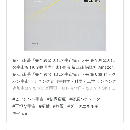
福江 純 著「完全独習 現代の宇宙論」メモ 完全独習現代
の宇宙論 (ＫＳ物理専門書) 作者:福江純 講談社 Amazon
福江 純 著「完全独習 現代の宇宙論」メモ 第６章 ビッグ
バン宇宙 ランキング参加中数学・科学・工学 ランキング
参加中はてなブログ同盟！初心者歓迎・なんでもOK！日
記・雑記10・20・30・40・50・60代
#
ビッグバン宇宙
#
臨界密度
#
密度パラメータ
#
平坦な宇宙
#
輻射
#
物質
#
ダークエネルギー
#
宇宙項