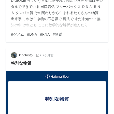
DIGIOME っていう言葉に惹かれて読んでみた 生命はデジ
タルでできている 田口義弘 ブルーバックス ＤＮＡ ＲＮ
Ａ タンパク質 その関わりから生まれるたくさんの物質
出来事 これは生き物の不思議で 魔法で 未だ未知の中 無
知の中 けれども ここに数学的な解析が進んだら・・・・
何か起こるんじゃないかと ずっと期待している 見守って
#
ゲノム
#
DNA
#
RNA
#
物質
いる だが まだ気配がない・・・・ DIGIOME 期待したん
だが まだ なんか ワクワクしないレベルだった f(^ー^; で
も 工学のヒトが 生き物を真剣に考えるようになってきて
•
いるのはおもしろい 是非とも この方向で生き物を解き明
kinohi8の日記
2ヶ月前
かして欲しいもんだ 生き物に関わ…
特別な物質