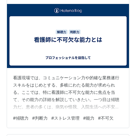
看護現場では、コミュニケーション力や的確な業務遂行
スキルをはじめとする、多岐にわたる能力が求められ
る。ここでは、特に看護師に不可欠な能力に焦点を当
て、その能力の詳細を解説していきたい。一つ目は傾聴
力だ。患者の多くは、病気や怪我、入院生活への不安を
抱え、何らかの悩みを持っている。そんな中、一番側に
#
傾聴力
#
判断力
#
ストレス管理
#
能力
#
不可欠
いる看護師に対し、医師や家族には言えない本音を話し
てくれることも多い。このとき、患者の気持ちを軽くす
るためには、単に話を聞くだけでなく、その言葉の裏に