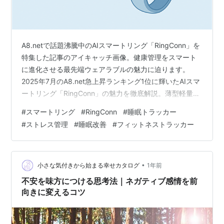
A8.netで話題沸騰中のAIスマートリング「RingConn」を
特集した記事のアイキャッチ画像。健康管理をスマート
に進化させる最先端ウェアラブルの魅力に迫ります。
2025年7月のA8.net急上昇ランキング1位に輝いたAIスマ
ートリング「RingConn」の魅力を徹底解説。薄型軽量で
充電不要の期間が長く、睡眠・ストレス・活動量・女性
#
スマートリング
#
RingConn
#
睡眠トラッカー
の健康を24時間モニタリングする指輪型デバイスの特徴
#
ストレス管理
#
睡眠改善
#
フィットネストラッカー
と購入ポイントをまとめます。 ブログやSNSで商品やサ
ービスを紹介するアフィリエイトでは、何を紹介するか
で成果が大きく変わります。日本最大級の
ASP「A8.net」では、数千件あるプログラムの中から人
•
小さな気付きから始まる幸せカタログ
1年前
気の広告素…
不安を味方につける思考法｜ネガティブ感情を前
向きに変えるコツ