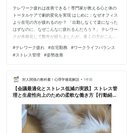
テレワーク疲れは改善できる！専門家が教える心と体の
トータルケアで劇的変化を実現 はじめに：なぜオフィス
より在宅の方が疲れるのか？ 「出勤しなくて楽になった
はずなのに、なぜこんなに疲れるんだろう？」 テレワー
クが本格化して数年が経ちましたが、多くの方がこんな
疑問を抱えているのではないでしょうか。鍼灸師・健康
#
テレワーク疲れ
#
在宅勤務
#
ワークライフバランス
運動指導士として20年以上、延べ3000人以上の治療に携
#
ストレス管理
#
姿勢改善
わってきた経験から言えることは、テレワーク疲れは従
来の疲労とは全く異なる複合的な問題だということで
す。 甲子園出場校のトレーナー、BMXアジア王者の指導
を通じて培った知見と、愛知県弥富市での治療院運営で
•
対人関係の教科書！心理学徹底解説
1年前
見えてきたテレワーク疲れの実態。それ…
【会議最適化とストレス低減の実践】ストレス管
理と生産性向上のための柔軟な働き方【行動経済
学で職場の生産性を向上させる方法６-２】