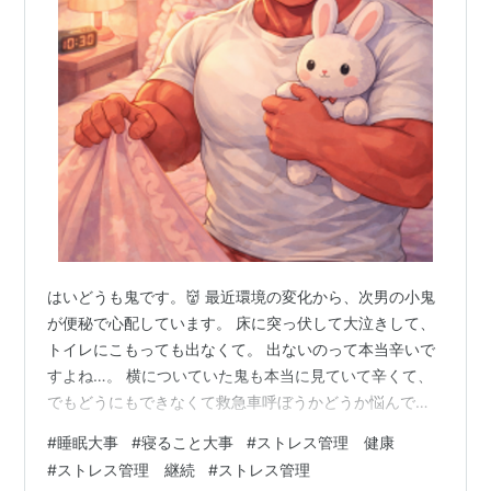
はいどうも鬼です。👹 最近環境の変化から、次男の小鬼
が便秘で心配しています。 床に突っ伏して大泣きして、
トイレにこもっても出なくて。 出ないのって本当辛いで
すよね…。 横についていた鬼も本当に見ていて辛くて、
でもどうにもできなくて救急車呼ぼうかどうか悩んでま
したが…。 「あ。でた、出たよ」と言われて一安心。 あ
#
睡眠大事
#
寝ること大事
#
ストレス管理 健康
れだけ大きく張り裂けんばかりに泣き叫んでいたという
#
ストレス管理 継続
#
ストレス管理
のに…。 終わりはあっさりでした。 鬼、子供に合わせて