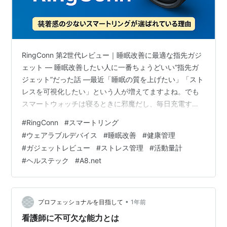
RingConn 第2世代レビュー｜睡眠改善に最適な指先ガジ
ェット ― 睡眠改善したい人に一番ちょうどいい“指先ガ
ジェット”だった話 ―最近「睡眠の質を上げたい」「スト
レスを可視化したい」という人が増えてますよね。でも
スマートウォッチは寝るときに邪魔だし、毎日充電する
のも面倒…。そんな悩みを一気に解決してくれるのが
#
RingConn
#
スマートリング
**AIスマートリング「RingConn 第2世代」**です。
#
ウェアラブルデバイス
#
睡眠改善
#
健康管理
A8.netの急上昇ランキングでも1位を獲得していて、今め
#
ガジェットレビュー
#
ストレス管理
#
活動量計
ちゃくちゃ注目されてるウェアラブル。実際に調べてみ
#
ヘルステック
#
A8.net
ると、 「これ、睡眠改善したい人には最適解では？」 と
思えるポイントが多すぎたので、この記事でまとめてい
きます。…
•
プロフェッショナルを目指して
1年前
看護師に不可欠な能力とは