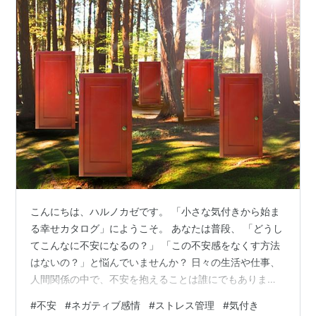
こんにちは、ハルノカゼです。 「小さな気付きから始ま
る幸せカタログ」にようこそ。 あなたは普段、 「どうし
てこんなに不安になるの？」 「この不安感をなくす方法
はないの？」と悩んでいませんか？ 日々の生活や仕事、
人間関係の中で、不安を抱えることは誰にでもありま
す。 しかし、その感情をただ抑え込んだり無理に消そう
#
不安
#
ネガティブ感情
#
ストレス管理
#
気付き
としたりしても、かえって心が疲れてしまうことも。 今