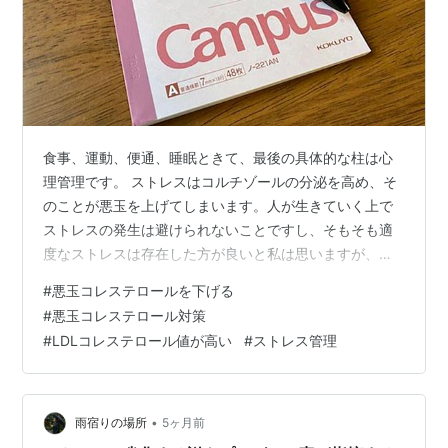
食事、運動、便通、睡眠ときて、最後の具体的な柱は心
理管理です。 ストレスはコルチゾールの分泌を高め、そ
のことが悪玉を上げてしまいます。人が生きていく上で
ストレスの発生は避けられないことですし、そもそも適
度なストレスは存在した方が良いと私は思いますが、そ
うはいっても過剰な場合のストレスは種々の弊害を招き
#
悪玉コレステロールを下げる
ますし、悪玉にとってもそれは例外ではありません。 心
#
悪玉コレステロール対策
理管理は、悪玉対策の各柱の中でもっとも難しい項目で
#
LDLコレステロール値が高い
#
ストレス管理
はあると思います。心理管理といっても、心理特有の個
別的な工夫や対策もありますが、食事や運動等の他の柱
と密接に関わり、まさに横断的な対処が要求される総合
的な管理、それが心理の項目だと思います。 ◆心…
•
雨宿りの場所
5ヶ月前