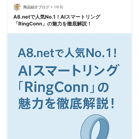
•
ある感情や真意を汲み取ることが大事だ。それはすなわ
商品紹介ブログ
1年前
ち、本当の意味での傾聴力であり、患者との信頼関係を
A8.netで人気No.1！AIスマートリング
築き、より質の高いケアを提供するための土台といって
「RingConn」の魅力を徹底解説！
も過…