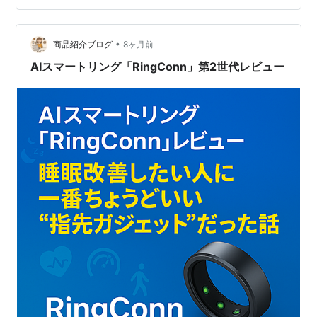
可愛い寝具使うタイプ
◆◆◆◆◆◆◆◆◆◆◆◆◆◆◆◆◆◆◆◆◆◆◆◆
◆◆◆◆◆◆◆◆◆◆◆◆◆◆◆ さて今回は施設内の
•
商品紹介ブログ
8ヶ月前
話もいいのですが。 環境変化のストレスについて話して
AIスマートリング「RingConn」第2世代レビュー
おきたいと思…