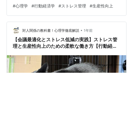
いました。 加えて、柔軟な働き方を導入したにもかかわ
#
心理学
#
行動経済学
#
ストレス管理
#
生産性向上
らず、会議の時間が固定されていたため、出席のしづら
さも課題となっていました。 こうした状況を改善すべ
く、「ストレスとコーピング理論」に基づく働きやすい
•
環境の整備と、「行動経済学」を応用した意思決定の質
対人関係の教科書！心理学徹底解説
1年前
向上を組み合わせた、会議改革プロジェクトが立ち上が
【会議最適化とストレス低減の実践】ストレス管
りました。 ② 具体的な導入ステップ ス…
理と生産性向上のための柔軟な働き方【行動経済
学で職場の生産性を向上させる方法６-１】
ストレスとコーピング理論に基づく 柔軟な働き方と会議