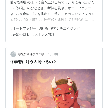
静かな神殿のように磨き上げる時間は、何にも代えがた
い「浄化」のひととき。断酒を貫き、オートファジーに
よって細胞のゴミを排出し、常に一定のコンディション
を保つ。私の肌艶は、同年代と比較しても明らかに「現
役」であると自負しているのですよ。 そんな私はある
#
オートファジー
#
断酒
#
アンチエイジング
日、ルイボスティーを一口含み、我が家の「最高査問官
#
夫婦の日常
#
ストレス管理
（妻）」に静かに切り出したのです。
•
👹鬼に金棒ブログ👹
6ヶ月前
冬季鬱に叶う人間いるの？