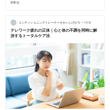
#
幸せ
日は、不安という感情を「敵」ではなく「味方」として
捉える思考の切り替え方についてお話ししたいと思いま
す。 不安に振り回されない心の持ち方や、実践できる具
体的な思考法・行動法についても解説しますよ。 不安と
•
コンディショニングトレーナーさかいしげひろ
1年前
上手につき合うヒントを知ることで、…
テレワーク疲れの正体｜心と体の不調を同時に解
決するトータルケア法