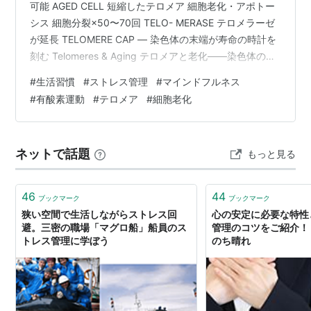
可能 AGED CELL 短縮したテロメア 細胞老化・アポトー
シス 細胞分裂×50〜70回 TELO- MERASE テロメラーゼ
が延長 TELOMERE CAP — 染色体の末端が寿命の時計を
刻む Telomeres & Aging テロメアと老化——染色体の
「末端キャップ」が寿命を決めるブラックバーンのノー
#
生活習慣
#
ストレス管理
#
マインドフルネス
ベル賞研究 靴紐の先端についているプラスチックのキャ
#
有酸素運動
#
テロメア
#
細胞老化
ップを想像してください——なければ靴紐はほどけてバ
ラバラになります。テロメアは染色体の両端についてい
る同じような「保護キャップ」です。細胞が分裂するた
ネットで話題
もっと見る
びに少しずつ短くなり、限界…
46
44
ブックマーク
ブックマーク
狭い空間で生活しながらストレス回
心の安定に必要な特性
避。三密の職場「マグロ船」船員のス
管理のコツをご紹介！ #
トレス管理に学ぼう
のち晴れ