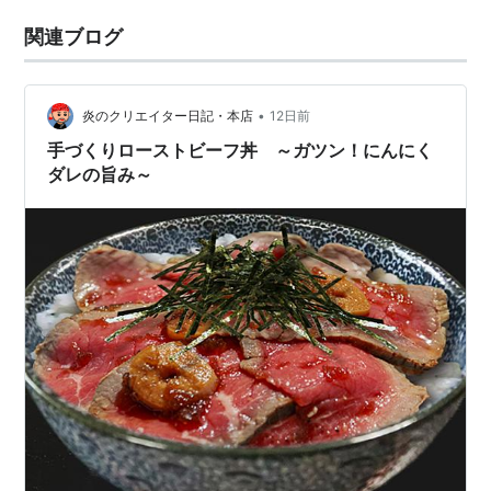
関連ブログ
•
炎のクリエイター日記・本店
12日前
手づくりローストビーフ丼 ～ガツン！にんにく
ダレの旨み～