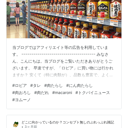
当ブログではアフィリエイト等の広告を利用していま
す。 ｰｰｰｰｰｰｰｰｰｰｰｰｰｰｰｰｰｰｰｰｰｰｰｰｰｰｰｰｰｰｰｰｰｰｰｰｰ みなさ
ん、こんにちは。当ブログをご覧いただきありがとうご
ざいます。 早速ですが、「ロピア」に買い物には行かれ
ますか？ 安くて（特に肉類が）、品数も豊富で、よくテ
レビでも取り上げれらてますねぇ。。。（ん？ テレビの
#
ロピア
#
タレ
#
肉たらし
#
にん肉たらし
ピークはもう去ったか？？？） てなことで、ご紹介させ
#
肉おろし
#
肉だれ
#
macaroni
#
トクバイニュース
ていただきます。 ＊＊＊ 目次 ＊＊＊ ■ はじめに。。。
#
ヨムーノ
○ ご参考までに（2026.05.20に掲載）■ 気を取り直し
て■ ４種類のタレ ○ こだわり抜かれた味と原材料 ○ 肉
たらし（赤） ○ にん肉た…
どこに向かっているのか？コンセプト無しのぶれっぶれ雑記
•
3ヶ月前