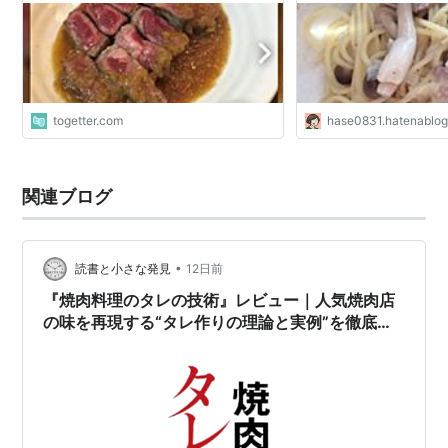
togetter.com
hase0831.hatenablog
関連ブログ
•
読書と小さな発見
12日前
『焼肉料理のタレの技術』レビュー｜人気焼肉店
の味を再現する“タレ作りの理論と実例”を徹底解
説した専門書