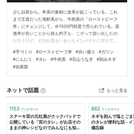
少し以前から、丼系の食材に改革が起こっている。これ
まで王道だった海鮮系から、牛肉系の「ローストビーフ
丼」にチェンジして、＠1500円程度で売られている。原
価率が良いことから猫も杓子も、こぞって扱い出したの
だろうけど、どのお店もいまいちインパクトに欠けてい
る。 しかし最近になって勢いは少し衰えて、ローストビ
#
手づくり
#
ローストビーフ丼
#
合い盛り
#
ガツン
ーフ一辺倒の丼から、鰻＋ローストビーフ＋卵黄の合い
#
にんにく
#
タレ
#
牛肉系
#
石山うなぎ
#
刻みネギ
盛り丼などに方向転換させているお店も少なくない。石
#
自家製
山肉割烹で、お昼だけ間借りされている石山うなぎさん
のトリプル丼を画像でご紹介。 今回ご紹介する手づくり
ローストビーフ丼は、ローストビーフの味付けを少々変
ネットで話題
もっと見る
えて、ガツン！とニンニクダレを絡ませて、ど…
1153
862
ブックマーク
ブックマーク
ステーキ宮の元社員がクックパッドで
ネギを刻んで塩とごま
公開している「宮のタレ」がお店その
のタレが便利な話 - 
ままの神レシピなのでみんなにも知っ
備忘録
て欲しい