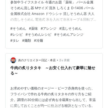
参加中ライフスタイル 今週のお題「薬味」 パール金属
そうめん流し器 Mサイズ 流氷 しろくま D-1406 パール
金属株式会社 Amazon ドウシシャ 流しそうめん器 大人
の流しそうめん 電池式 氷を入れて冷水キープ＆回転プロ
ペラ付き タワー型 家庭用 ドウシシャ(DOSHISHA)
#
そうめん
#
薬味
#
アレンジ
#
流しそうめん
Amazon パール金属 そうめん流し器 Mサイズ 流氷 ペン
#
レシピ
#
そうめんレシピ
#
そうめんアレンジ
ギン D-1407 パール金属株式会社 Amazon SUMMER
#
タレ
#
麺類
#
冷麺
RECIPE GUIDE 2026 今年の夏は、脱マンネリ。そうめん
アレンジ人気レシピTOP10 つゆだけじゃもったいない。
…
•
炎のクリエイター日記・本店
2ヶ月前
牛肉の炙りタタキ ～お安く仕入れて豪華に魅せ
る～
お求めやすい価格のオージー・ビーフ赤身肉を使った、
フライパンで作れる牛肉の炙りタタキの作り方をご紹
介。調理の30分前には必ず肉を冷蔵庫から出して、常温
に戻しておくことが均一に仕上げる秘訣となっている。