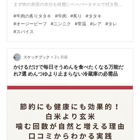
まず肉の表面の水分を綺麗にペーパータオルで拭き取
り、全体に塩・黒コショウ・おろしニンニクを丁寧にす
#
牛肉の炙りタタキ
#
牛肉
#
炙り
#
タタキ
り込んで下味をつける。 次にフライパンにサラダ油を敷
#
オージービーフ
#
ニンニク
#
常温
#
レア
#
タレ
いて、強火で煙が出る直前まで熱し、肉を投入して全て
#
スパイス
の面を約30秒から１分ずつ焼き色をつけていく。あれば
バーナーで直火で炙ったら直ぐに肉を取り出して、アル
ミホイルで二重に包み、火を消したフライパンの余熱で
フタをして中心まで温める。粗熱が取れたら密閉袋に…
•
スケッチブック
2ヶ月前
かけるだけで毎日そうめんを食べたくなる万能だ
れ7選 めんつゆより止まらない冷蔵庫の必需品