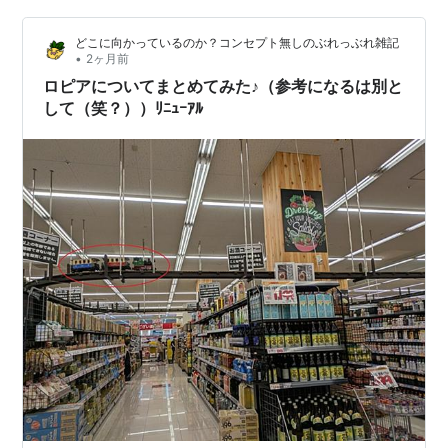
下げされていたのも助けられたものだ。 そして、かみさ
どこに向かっているのか？コンセプト無しのぶれっぶれ雑記
んが用意してくれていた滋養強壮の要といえばこの鰻肝
•
2ヶ月前
焼きだ！おいおい、酒呑みにとってこれダメって…
ロピアについてまとめてみた♪（参考になるは別と
して（笑？））ﾘﾆｭｰｱﾙ