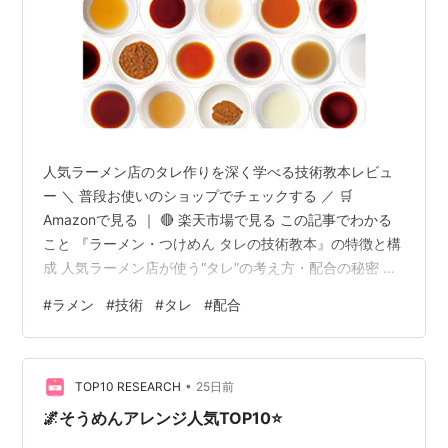
人気ラーメン店のタレ作りを深く学べる技術教本レビュ
ー ＼ 普段お使いのショップでチェックする ／ 🛒
Amazonで見る ｜ 🔴 楽天市場で見る この記事でわかる
こと 『ラーメン・つけめん タレの技術教本』の特徴と構
成 人気ラーメン店が使う“タレ”の考え方・配合の秘密 実
際に読んで感じた専門性・再現性の高さ メリット・デメ
#
ラメン
#
技術
#
タレ
#
配合
リットの整理 どんな人に向いている技術書なのか 商品概
要 『ラーメン・つけめん タレの技術教本』は、人気ラー
メン店が実際に使う「タレ」の配合・材料・味づくりの
•
考え方を体系的にまとめた専門書です。ラーメンの味を
TOP10 RESEARCH
25日前
決める最重要要素である“タレ”に特化しており、醤油・
🌌そうめんアレンジ人気TOP10⭐
塩・味噌・豚骨・…