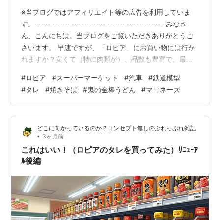
※当ブログではアフィリエイト等の広告を利用していま
す。 ｰｰｰｰｰｰｰｰｰｰｰｰｰｰｰｰｰｰｰｰｰｰｰｰｰｰｰｰｰｰｰｰｰｰｰｰｰ みなさ
ん、こんにちは。当ブログをご覧いただきありがとうご
ざいます。 早速ですが、「ロピア」にお買い物には行か
れますか？安くて（特に肉類が）、品数も豊富で、最近
はよくテレビでも取り上げれらてますねぇ。。。 さてさ
#
ロピア
#
スーパーマーケット
#
汽車
#
鉄道模型
て、連日ロピアの商品などについてご紹介させていただ
#
タレ
#
焼きそば
#
鬼の金棒うどん
#
マヨネーズ
きましたが、やはり最後もリニューアルしておきたいか
と。。。 てなことで、挙げさせていただきます（笑） ＊
＊＊ 目次 ＊＊＊ ■ はじめに。。。■ 発端は ○ はてなブ
どこに向かっているのか？コンセプト無しのぶれっぶれ雑記
ログ ○ なので ○ ここからが。。。。■…
•
3ヶ月前
これはいい！（ロピアのタレを買ってみた）ﾘﾆｭｰｱ
ﾙ後編