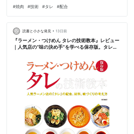
さ メリット・デメリットの整理 どんな人に向いている技
#
焼肉
#
技術
#
タレ
#
配合
術書なのか 商品概要 『焼肉料理のタレの技術』は、焼肉
店の味を決める最重要要素である「タレ」に特化した専
門技術書です。醤油ダレ・味噌ダレ・塩ダレ・漬けダ
•
レ・もみダレ・つけダレなど、焼肉の味を構成する多様
読書と小さな発見
13日前
なタレの配合・材料・味づくりの考え方を体系的にまと
『ラーメン・つけめん タレの技術教本』レビュー
めています。 …
｜人気店の“味の決め手”を学べる保存版。タレの
配合・材料・考え方を徹底解説