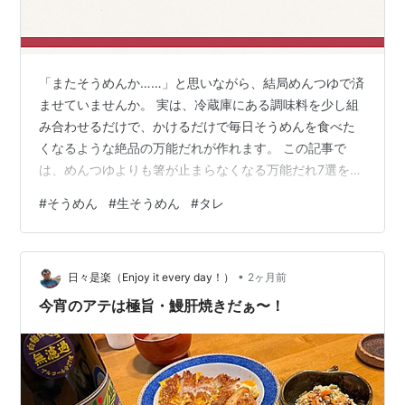
「またそうめんか……」と思いながら、結局めんつゆで済
ませていませんか。 実は、冷蔵庫にある調味料を少し組
み合わせるだけで、かけるだけで毎日そうめんを食べた
くなるような絶品の万能だれが作れます。 この記事で
は、めんつゆよりも箸が止まらなくなる万能だれ7選をは
じめ、そうめんがもっと楽しくなる具材の組み合わせ
#
そうめん
#
生そうめん
#
タレ
や、忙しい日でも続けやすい工夫まで詳しく紹介しま
す。 「冷蔵庫にないと困るやつ」と思えるお気に入りの
味が見つかれば、そうめんは季節限定の定番メニューで
•
はなく、毎日でも食べたくなる一皿へと変わります。 そ
日々是楽（Enjoy it every day！）
2ヶ月前
うめんのマンネリを解消したい人も、家族が喜ぶ簡単レ
今宵のアテは極旨・鰻肝焼きだぁ〜！
シピを探している人も、ぜひ最後までチェックし…