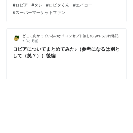
レビでも取り上げれらてますねぇ。。。（ん？ テレビの
#
ロピア
#
タレ
#
ロピタくん
#
エイコー
ピークはもう去ったか？？？） てなことで、ご紹介させ
#
スーパーマーケットファン
ていただきます。 ＊＊＊ 目次 ＊＊＊ ■ はじめに。。。
■ 最近、ロピアに関してまとめて挙げたもの ○ ご参考ま
でに（2026.05.16に掲載） ○ ご参考までに
どこに向かっているのか？コンセプト無しのぶれっぶれ雑記
（2026.05.16に掲載）■ 気を…
•
3ヶ月前
ロピアについてまとめてみた♪（参考になるは別と
して（笑？））後編