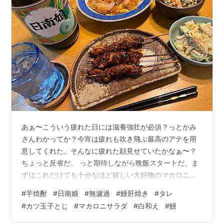
あぁ〜こういう疲れた日には滋養強壮が必須？っとかみ
さんわかってか？今宵は疲れも吹き飛ぶ最高のアテを用
意してくれた。そんなに疲れた顔見せていたかなぁ〜？
ちょっと反省だ。 っと期待しながら晩飯スタートだ。ま
ずはこれだけでも十分なほど嬉しい大好物のマカロニサ
ラダと白和えだ！これらちょっと摘んではチビチビと焼
#
芋焼酎
#
日南娘
#
無濾過
#
鰻肝焼き
#
タレ
酎煽るのが実にいいのだ。特にこの白和えって単身赴任
#
カツ玉子とじ
#
マカロニサラダ
#
白和え
#
鰻
中1番気に入っていたかも？なんとなく意味なくヘルシー
に感じちゃったし、スーパーで隔日くらいで売り切り値