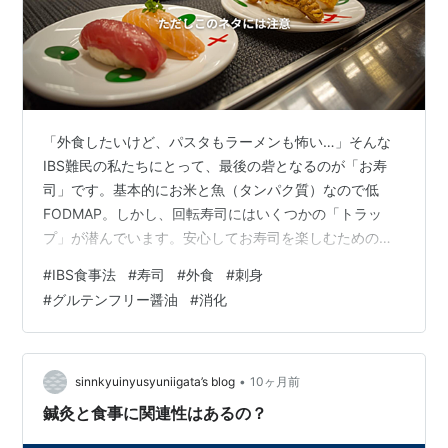
「外食したいけど、パスタもラーメンも怖い…」そんな
IBS難民の私たちにとって、最後の砦となるのが「お寿
司」です。基本的にお米と魚（タンパク質）なので低
FODMAP。しかし、回転寿司にはいくつかの「トラッ
プ」が潜んでいます。安心してお寿司を楽しむための、
正しいネタ選びと必須アイテムを伝授します。 1. 結論：
#
IBS食事法
#
寿司
#
外食
#
刺身
お寿司は「◯」（最強の味方） 判定：基本「◯」 ネタ
#
グルテンフリー醤油
#
消化
選びさえ間違えなければ、最も安全な外食です。 2. 回転
寿司で避けるべき「NGネタ」 魚とご飯はOKですが、以
下の加工品やトッピングに注意してください。 🚫 甘いタ
レ系（穴子・うなぎ） 甘いタレには、高FODMAPの「果
•
sinnkyuinyusyuniigata’s blog
10ヶ月前
糖ぶどう糖液糖」や、…
鍼灸と食事に関連性はあるの？