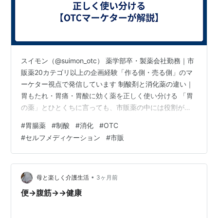
スイモン（@suimon_otc） 薬学部卒・製薬会社勤務｜市
販薬20カテゴリ以上の企画経験「作る側・売る側」のマ
ーケター視点で発信しています 制酸剤と消化薬の違い｜
胃もたれ・胃痛・胃酸に効く薬を正しく使い分ける 「胃
の薬」とひとくちに言っても、市販薬の中には役割がま
ったく異なる成分が混在しています。制酸剤・H2ブロッ
#
胃腸薬
#
制酸
#
消化
#
OTC
カー・消化酵素薬・ウルソデオキシコール酸——これら
#
セルフメディケーション
#
市販
は「どれも胃腸薬」ですが、それぞれ解決できる問題が
違います。同じ「胃の不調」でも、原因によって選ぶ薬
が変わります。この記事では、4種類の薬の役割を整理
し、症状別に迷わず選べるようにします。 📋 この記事の
•
母と楽しく介護生活
3ヶ月前
内容 まずここだけ：4種類…
便→腹筋→→健康