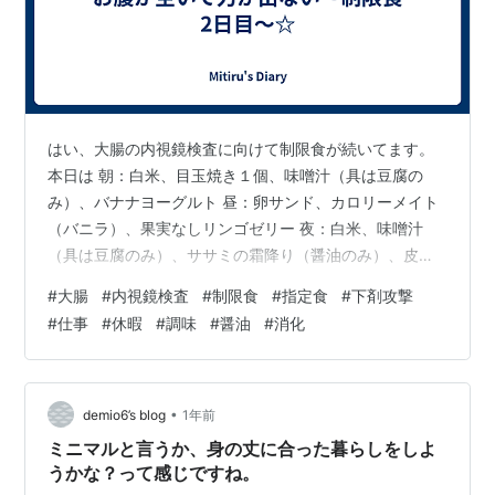
はい、大腸の内視鏡検査に向けて制限食が続いてます。
本日は 朝：白米、目玉焼き１個、味噌汁（具は豆腐の
み）、バナナヨーグルト 昼：卵サンド、カロリーメイト
（バニラ）、果実なしリンゴゼリー 夜：白米、味噌汁
（具は豆腐のみ）、ササミの霜降り（醤油のみ）、皮無
しウインナー、ジャガイモソテー、バナナヨーグルト、
#
大腸
#
内視鏡検査
#
制限食
#
指定食
#
下剤攻撃
果実なしリンゴゼリー 調味は醤油のみって感じでした。
#
仕事
#
休暇
#
調味
#
醤油
#
消化
消化が良いので胃に溜まらずお腹が空きやすい。 暑さで
水分を多めに取るから余計に胃の中が減りやすい。 もう
既にヘロヘロっす。 明日はトドメの指定食に下剤攻撃。
頑張れ俺！（笑） 因みに明日はもう仕事にならないので
•
demio6’s blog
1年前
休暇でございます。。。
ミニマルと言うか、身の丈に合った暮らしをしよ
うかな？って感じですね。