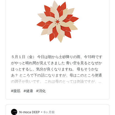
５月１日（金） 今日は朝から土砂降りの雨、今15時です
がやっと晴れ間が見えてきました 青い空を見るとなぜか
ほっとするし、気分が良くなりますね。 母もそうかな
あ？ ところで下の話になりますが、母はこのところ便通
の調子が良いです。 これは母のとっては勿論ですが、私
にとってもすごく安心できることなんです。 それが良い
#
腹筋
#
健康
#
消化
ということは、食事をちゃんととっているからだし、消
化も良くされているということだし、また水分を十分に
とっていないと腸での消化が悪くて、なかなか降りてこ
•
ないことになりますが、そうではないということです。
N-moca DEEP
6ヶ月前