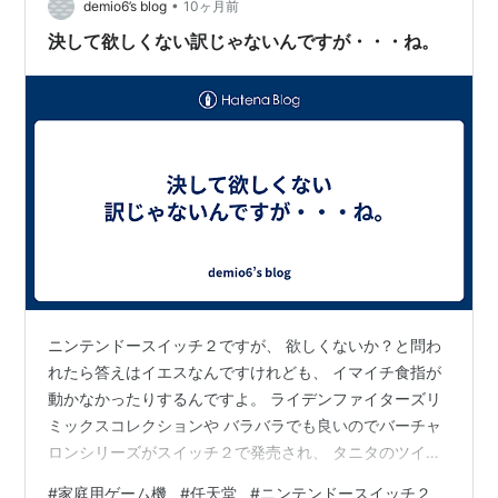
•
鍼灸の効果が出やすかったり、身体の調子が良くなりや
demio6’s blog
10ヶ月前
すいです。 ただし、食べ過ぎは胃腸や消化器官に負担が
決して欲しくない訳じゃないんですが・・・ね。
かかったり、消化器官に血液を多く送ってしまう…
ニンテンドースイッチ２ですが、 欲しくないか？と問わ
れたら答えはイエスなんですけれども、 イマイチ食指が
動かなかったりするんですよ。 ライデンファイターズリ
ミックスコレクションや バラバラでも良いのでバーチャ
ロンシリーズがスイッチ２で発売され、 タニタのツイン
スティックにネイティブ対応するのが謳われでもしない
#
家庭用ゲーム機
#
任天堂
#
ニンテンドースイッチ２