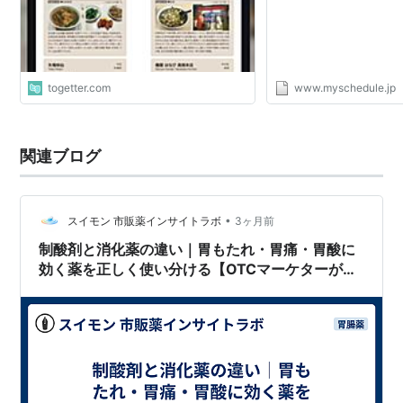
togetter.com
www.myschedule.jp
関連ブログ
•
スイモン 市販薬インサイトラボ
3ヶ月前
制酸剤と消化薬の違い｜胃もたれ・胃痛・胃酸に
効く薬を正しく使い分ける【OTCマーケターが解
説】