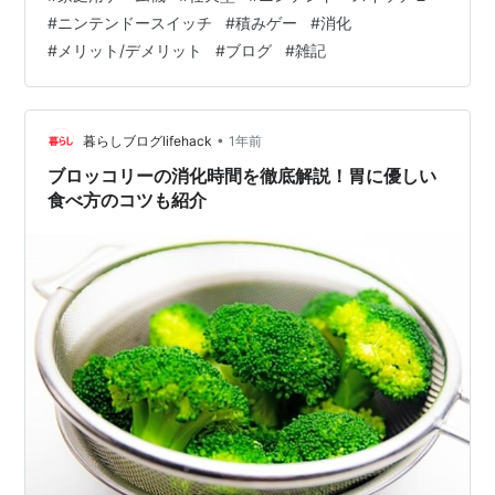
限りは スイッチ２を買っても、スイッチ１用で買ったま
#
ニンテンドースイッチ
#
積みゲー
#
消化
んま積んでいる いわゆる積みゲーの消化に使うだけです
#
メリット/デメリット
#
ブログ
#
雑記
からねぇ。 あとスイッチ２はストレージ用メモリーカー
ドが高いのも購入を躊躇する理由ですね(-_-;) ま、時間が
経って家電量販店等で普通に買えるようになってからで
も遅くはないかな？ ・・…
•
暮らしブログlifehack
1年前
ブロッコリーの消化時間を徹底解説！胃に優しい
食べ方のコツも紹介