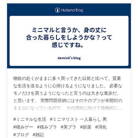
物欲の赴くがままに多々買ってきた以前と比べて、質素
な生活を送るように心掛けるようになりました。 必要な
モノだけを買うようになったと言うのは大きな進歩だ、
と思います。 実際問題収納にはそのテのブツが未開封の
まま山になっているので、 その消化に向けて積極的に動
いていかないといかんなぁ・・・と感じるんですよね。
#
ミニマルな生活
#
ミニマリスト 一人暮らし 男
ま、日々の生活で倦んだ気分を晴らすのには役立つハズ
#
積みゲー
#
積みプラ
#
美プラ
#
娯楽
#
消化
だ。 なんて私は思っていたりします。
#
ブログ
#
雑記