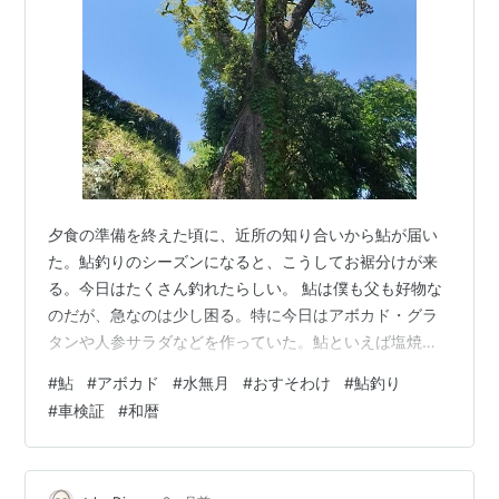
夕食の準備を終えた頃に、近所の知り合いから鮎が届い
た。鮎釣りのシーズンになると、こうしてお裾分けが来
る。今日はたくさん釣れたらしい。 鮎は僕も父も好物な
のだが、急なのは少し困る。特に今日はアボカド・グラ
タンや人参サラダなどを作っていた。鮎といえば塩焼き
だが、グラタンには合わない気がする。鮎アボカドグラ
#
鮎
#
アボカド
#
水無月
#
おすそわけ
#
鮎釣り
タンという創作料理を夢想したが、もちろん作らない。
#
車検証
#
和暦
まいにち鳥びより (ポラリスCOMICS) 作者:鳶田ハジメ
フレックスコミックス Amazon まいにち鳥びより(2) (ポ
ラリスCOMICS) 作者:鳶田ハジメ フレックスコミックス