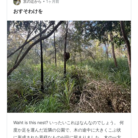
の立ち位置だ。でも冷蔵庫に溜まっていくから、食べ続
•
京の辻から
1ヶ月前
けなければならない。 琉球怪談 ゴーヤ…
おすそわけを
Waht is this nest? いったいこれはなんなのでしょう。 何
度か足を運んだ近隣の公園で、木の途中に大きくこぶ状
に形成された異様なものが目に留まりました。木の一方