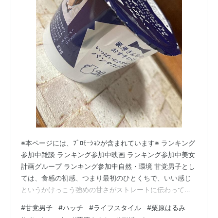
※本ページには、ﾌﾟﾛﾓｰｼｮﾝが含まれています※ ランキング
参加中雑談 ランキング参加中映画 ランキング参加中美女
計画グループ ランキング参加中自然・環境 甘党男子とし
ては、食感の初感、つまり最初のひとくちで、いい感じ
というかけっこう強めの甘さがストレートに伝わってく
るものが「いいね〜」ってなる。このパンナコッタもそ
#
甘党男子
#
ハッチ
#
ライフスタイル
#
栗原はるみ
んな感じ。甘みの源はどこなんだろう？と原材料を辿る