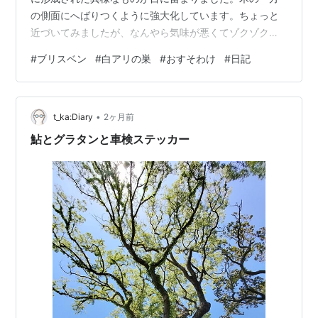
の側面にへばりつくように強大化しています。ちょっと
近づいてみましたが、なんやら気味が悪くてゾクゾクッ
ときます。 公園として遊具もあれば卓球台や半面のバス
#
ブリスベン
#
白アリの巣
#
おすそわけ
#
日記
ケットコートなども設けられてあり、ウォーキングコー
スも整備されていますが、クリークがあるため手の入ら
ないこうした茂みのような箇所も残されたまま、自然は
•
身近な良い場所ではあります。 グーグルレンズで似たよ
t_ka:Diary
2ヶ月前
うなものを検索したりパソコンを開いてみたり。耳をつ
鮎とグラタンと車検ステッカー
んざく孫娘の好奇の悲鳴…