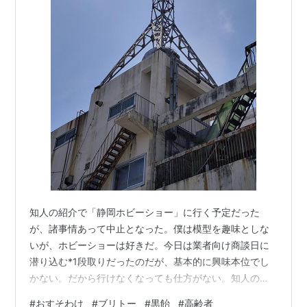
知人の紹介で「静岡ホビーショー」に行く予定だった
が、諸事情あって中止となった。僕は模型を趣味としな
いが、ホビーショーは好きだ。今日は業者向け商談日に
潜り込む*1段取りだったのだが、基本的に興味本位でし
かない。だから行けなくなっても仕方がない。知人の都
合による中止だったため、お詫びにシュークリーム*2を
#
おすそわけ
#
ブリトー
#
黒飴
#
高齢者