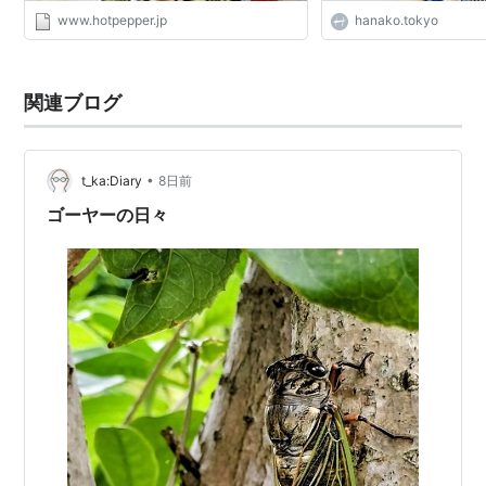
www.hotpepper.jp
hanako.tokyo
関連ブログ
•
t_ka:Diary
8日前
ゴーヤーの日々