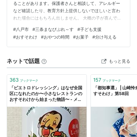
ることがあります。保護者さんと相談して、アレルギー
など確認したり、教育方針上提供しないでほしいと言わ
れた場合にはもちろん出しません。 大概の子が喜んでお
菓子を食べます。 自分の目の前にお菓子を見つけると
#
八戸市
#
三条まなびぷれ～す
#
子ども支援
「食べてもいいよ」と言う前から手を出そうとする子が
#
おすそわけ
#
おやつの時間
#
お菓子
#
分け与える
います。袋も自分で開けようとしたりもします。 私が
「さあ、おやつの時間にしようかな」と言って、お菓子
を差し出してから「いただきます」を待たずに食べよう
ネットで話題
もっと見る
とする子もいます。 「いただきます」「ごちそうさま」
をちゃんと言える子もいます。 私が一番感心す…
363
157
ブックマーク
ブックマーク
「ピエトロドレッシング」はなぜ全国
「都知事選」 | 山崎
区になれたのか〜小さなレストランの
すそわけ」第58回
おすそわけから始まった物語〜 - メシ
通 | ホットペッパーグルメ