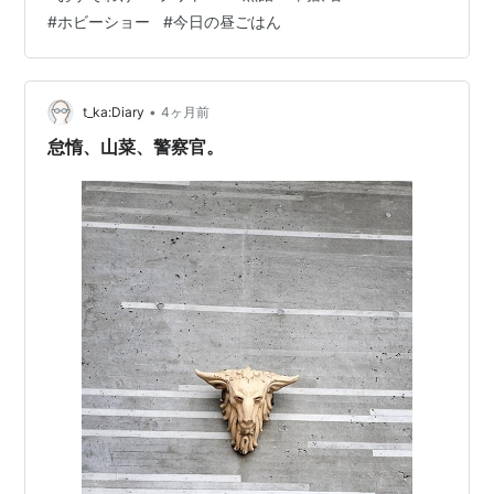
今週末に奢ってもらうことになった。ホビーショーも好
#
ホビーショー
#
今日の昼ごはん
きだが、シュークリームだって好きだ。知人は僕のこと
を、よく理解している。 ぽっかりと暇な時間ができてし
まったため、自宅でパソコン作業を進めていく。仕事の
合間にレモンでジャムを作り*3、あるいは豆を煮た。ま
•
t_ka:Diary
4ヶ月前
るで「丁寧な暮らし」じゃないかと思っていたと…
怠惰、山菜、警察官。