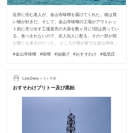
近所に住む老人が、金山寺味噌を届けてくれた。彼は買
い物が好きだ。そして、金山寺味噌の工場がアウトレッ
ト的に売り出す工場直売の大袋を数ヶ月に1回は買ってい
る。食べきれないので、友人知人に配る。その一部が我
が家にも来るのだった。 ところが我が家では金山寺味噌
をそれほど食べない。2月頃にいただいたものの大半は、
#
金山寺味噌
#
味噌
#
油揚げ
#
おすそわけ
#
低気圧
小分けして冷凍し、未来の自分に託したのだった。 その
先送り分を使い切らないうちに、新しい「買いすぎちゃ
った・おすそ分け・金山寺味噌」が再び我が家に届けら
•
れた。正直なところ困っている。届けた老人は「要らな
t_ka:Diary
3ヶ月前
かったら捨てちまってかまわないからよ。俺ん家でも子
おすそわけブリトー及び黒飴
供も孫も食べねえんだ」と笑うけれど、なかな…