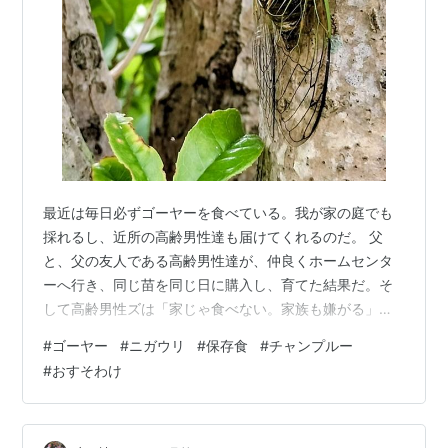
最近は毎日必ずゴーヤーを食べている。我が家の庭でも
採れるし、近所の高齢男性達も届けてくれるのだ。 父
と、父の友人である高齢男性達が、仲良くホームセンタ
ーへ行き、同じ苗を同じ日に購入し、育てた結果だ。そ
して高齢男性ズは「家じゃ食べない。家族も嫌がる」と
言うのだ。高齢化が進行中の我が家周辺では、こういう
#
ゴーヤー
#
ニガウリ
#
保存食
#
チャンプルー
理不尽も同時進行中なのだった。 ゴーヤーレシピ 作者:
#
おすそわけ
植松良枝 主婦と生活社 Amazon 正直なところ、僕だって
ゴーヤーは好物とはいえない。「食べることができる
し、季節の味として歓迎はする。でも毎日は嫌」くらい