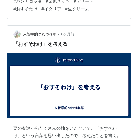
#
パンナコッタ
#
栗原さんち
#
デザート
が、ピンと来るものがない、、、乳や乳製品の中に含ま
#
おすそわけ
#
イタリア
#
生クリーム
れている何かの成分が砂糖と混じり合って、独特の甘み
風味を生み出しているのかもしれない。 前回リンク
hatch51.com それこそ、この独特の甘みの根源について
は、栗原さん＝栗原…
•
人智学的つれづれ草
6ヶ月前
「おすそわけ」を考える
妻の友達からたくさんの柚をいただいて、「おすそわ
け」という言葉を思い出したので、考えたことを書く。