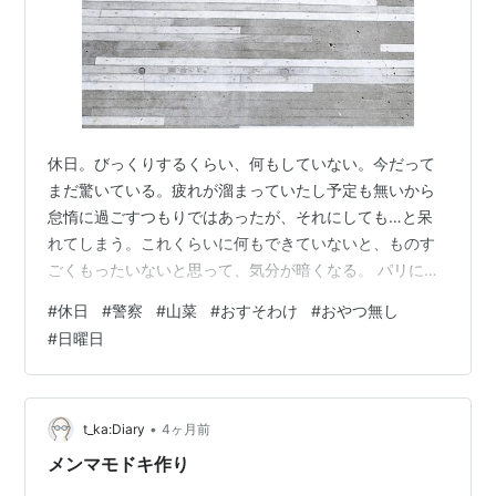
休日。びっくりするくらい、何もしていない。今だって
まだ驚いている。疲れが溜まっていたし予定も無いから
怠惰に過ごすつもりではあったが、それにしても…と呆
れてしまう。これくらいに何もできていないと、ものす
ごくもったいないと思って、気分が暗くなる。 パリに咲
くエトワール（１） (アフタヌーンコミックス) 作者:谷口
#
休日
#
警察
#
山菜
#
おすそわけ
#
おやつ無し
悟朗・ＢＮＦ・ＡＲＶＯ,ゼリハン 講談社 Amazon それ
#
日曜日
でも何かあったはずだ…と思い出したのが、警官とのや
りとり。夕方に散歩を兼ねた買い物のために外に出た
ら、玄関の外で警察官に声をかけられたのだった。近所
のアパートにパトカーが3台と、交番のスクーターが停ま
•
t_ka:Diary
4ヶ月前
っている。そして、警官がたくさ…
メンマモドキ作り