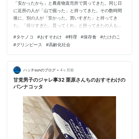
「安かったから」と農産物直売所で買ってきた。同じ日
に近所の人が「山で掘った」と持ってきた。その数時間
後に、別の人が「安かった。買いすぎた」と持ってき
た。「採りすぎた。貰ってくれ」と持ってきたの人もい
た。 今日は父の友人が（特に理由は語らずに）玄関に置
#
タケノコ
#
おすそわけ
#
料理
#
保存食
#
たけのこ
いていった。別に我が家に「タケノコ募集中」の看板を
#
グリンピース
#
高齢化社会
掲げているわけではない。 単純に、我が家がタケノコの
最終処分場として適しているとみなされているのだと思
う。父の友人・近所の知人は、当然ながら父と歳が近
く、発想が似ていて、つまり同じ行動原理で動く。田舎
•
ハッチsunのブログ
4ヶ月前
なので今の時期は山にタケノコが溢れ、無人販売所で
甘党男子のジャレ事32 栗原さんちのおすそわけの
も…
パンナコッタ