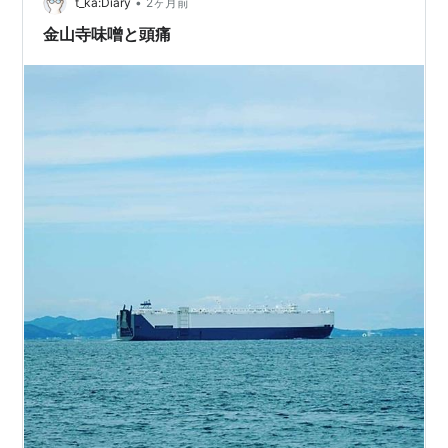
Amazon 幸いなことに、鮎は下ごしらえも、焼きあげる
•
t_ka:Diary
2ヶ月前
の…
金山寺味噌と頭痛